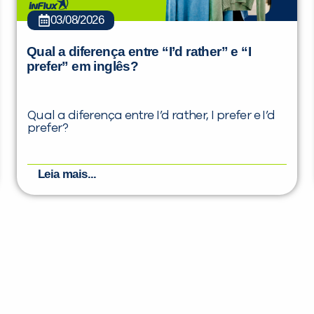
03/08/2026
Qual a diferença entre “I’d rather” e “I
prefer” em inglês?
Qual a diferença entre I’d rather, I prefer e I’d
prefer?
Leia mais...