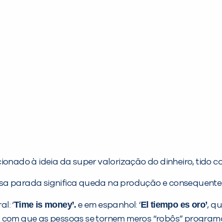
cionado à ideia da super valorização do dinheiro, tido
ssa parada significa queda na produção e consequente
Time is money’.
El tiempo es oro’
al: ‘
e em espanhol: ‘
, q
o com que as pessoas se tornem meros “robôs” programa