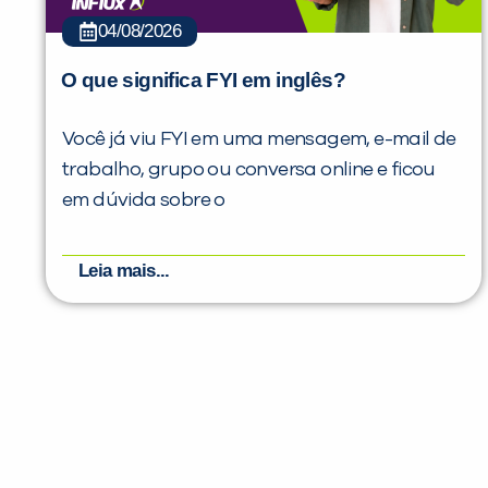
04/08/2026
O que significa FYI em inglês?
Você já viu FYI em uma mensagem, e-mail de
trabalho, grupo ou conversa online e ficou
em dúvida sobre o
Leia mais...