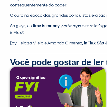
consequentemente do poder.
O ouro na época das grandes conquistas era tão p
as time is money
So guys,
y el tiempo es oro
let’s 
inFlux!)
inFlux São 
[by Heloiza Vilela e Amanda Gimenez,
Você pode gostar de le