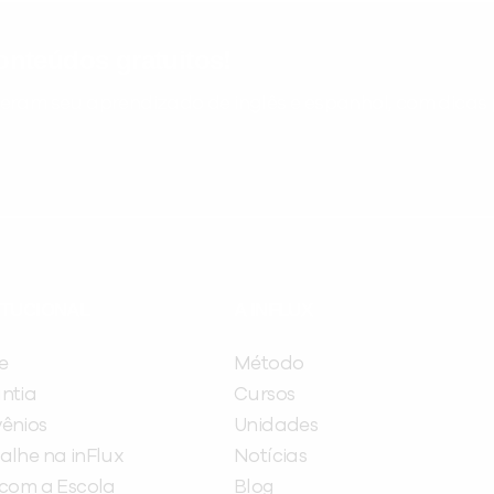
nteúdos gratuitos!
ram seu aprendizado de inglês e espanhol, com dicas p
ITUCIONAL
A INFLUX
e
Método
ntia
Cursos
ênios
Unidades
alhe na inFlux
Notícias
 com a Escola
Blog