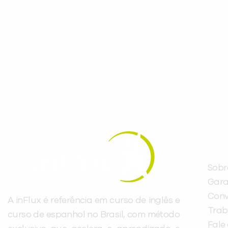
Evolua seu aprendizado com co
Cadastre-se e receba conteúdos que acele
evoluir no idioma todos os dias.
INST
Sobr
Gara
Conv
A inFlux é referência em curso de inglês e
Trab
curso de espanhol no Brasil, com método
Fale