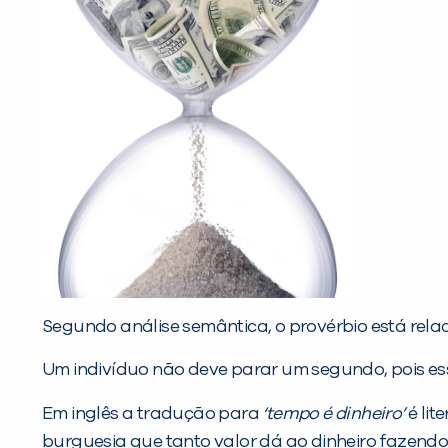
Segundo análise semântica, o provérbio está rela
Um indivíduo não deve parar um segundo, pois e
Em inglês a tradução para
‘tempo é dinheiro’
é liter
burguesia que tanto valor dá ao dinheiro fazend