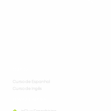
ráticas e materiais gratuitos para
Preencha com seus dados abaixo e
já vamos te colocar em contato
CURSOS
com a
:
Curso de Espanhol
Curso de Ingês
FRANQUEADORA