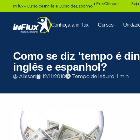
inFlux Climber
Seja
inFlux - Curso de Inglês e Curso de Espanhol
Conheça a inFlux
Cursos
Unidad
Como se diz ‘tempo é din
inglês e espanhol?
Tempo de leitura:
Alisson
12/11/2010