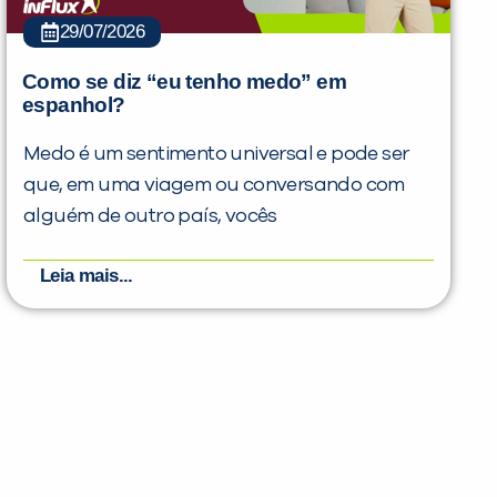
29/07/2026
Como se diz “eu tenho medo” em
espanhol?
Medo é um sentimento universal e pode ser
que, em uma viagem ou conversando com
alguém de outro país, vocês
Leia mais...
PEÇA UMA DEMONSTRAÇÃO DE MÉTODO
Desculpe!
Não encontramos nenhuma unidade
inFlux nesta cidade ou bairro que
você digitou.