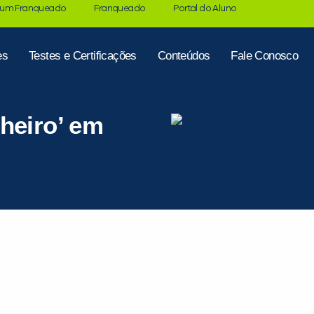
 um Franqueado
Franqueado
Portal do Aluno
es
Testes e Certificações
Conteúdos
Fale Conosco
heiro’ em