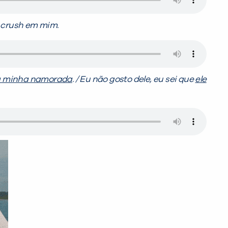
m crush em mim.
a minha namorada
. / Eu não gosto dele, eu sei que
ele