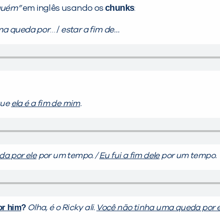
chunks
guém”
em inglês usando os
:
ma queda por
… /
estar a fim de…
que
ela é a fim de mim
.
da por ele
por um tempo. /
Eu fui a fim dele
por um tempo.
or him
?
Olha, é o Ricky ali.
Você não tinha uma queda por e