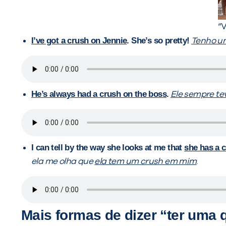
“
I’ve got a crush on Jennie
. She’s so pretty!
Tenho u
He’s always had a crush on the boss
.
Ele sempre te
I can tell by the way she looks at me that
she has a 
ela me olha que
ela tem um crush em mim
.
Mais formas de dizer “ter uma 