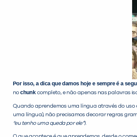
Por isso, a dica que damos hoje e sempre é a segu
chunk
no
completo, e não apenas nas palavras is
Quando aprendemos uma língua através do uso
uma língua), não precisamos decorar regras gra
“eu tenho uma queda por ele”
).
O que acontece é que aprendemos, desde o começo,