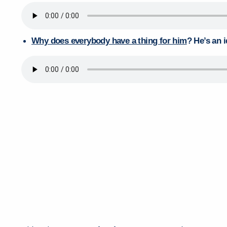
Why does everybody have a thing for him
? He’s an i