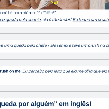
Você tá com ciúmes?” / “Não!”
ma queda pela Jennie
, ela é tão linda!
/
Eu tenho um crush
ve uma queda pela chefe
.
/
Ele sempre teve um crush na c
crush on me
.
Eu percebo pelo jeito que ela me olha que
ela
queda por alguém” em inglês!