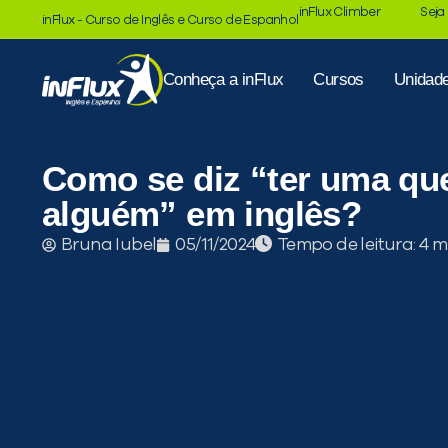
inFlux Climber
Seja
inFlux - Curso de Inglês e Curso de Espanhol
Conheça a inFlux
Cursos
Unidad
Como se diz “ter uma qu
alguém” em inglês?
Tempo de leitura:
Bruna Iubel
05/11/2024