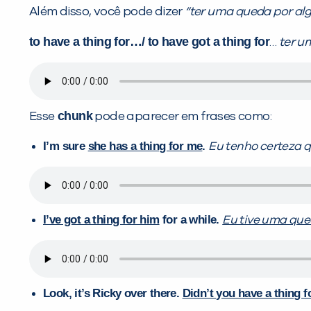
Além disso, você pode dizer
“ter uma queda por al
to have a thing for…/ to have got a thing for
…
ter u
chunk
Esse
pode aparecer em frases como:
I’m sure
she has a thing for me
.
Eu tenho certeza 
I’ve got a thing for him
for a while.
Eu tive uma que
Look, it’s Ricky over there.
Didn’t you have a thing f