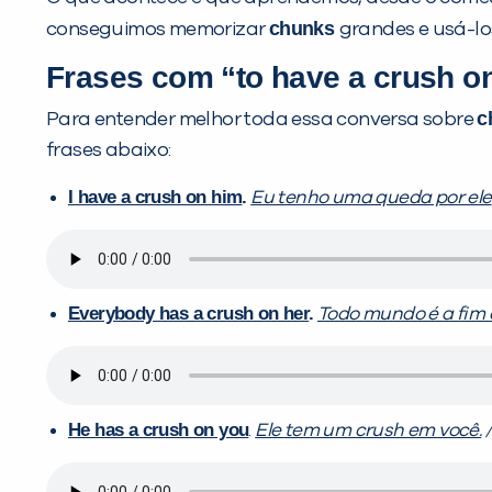
chunks
conseguimos memorizar
grandes e usá-lo
Frases com “to have a crush o
c
Para entender melhor toda essa conversa sobre
frases abaixo:
I have a crush on him
.
Eu tenho uma queda por ele
Everybody has a crush on her
.
Todo mundo é a fim 
He has a crush on you
.
Ele tem um crush em você.