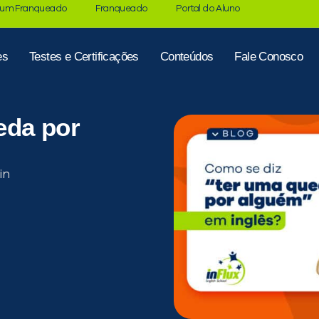
 um Franqueado
Franqueado
Portal do Aluno
es
Testes e Certificações
Conteúdos
Fale Conosco
eda por