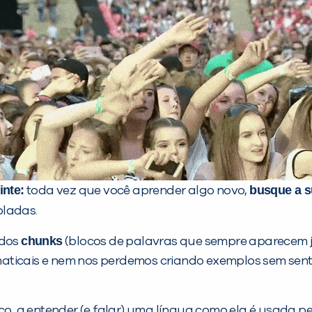
inte:
busque a s
toda vez que você aprender algo novo,
oladas.
chunks
 dos
(blocos de palavras que sempre aparecem j
maticais e nem nos perdemos criando exemplos sem sen
 a entender (e falar) uma língua como ela é usada pela