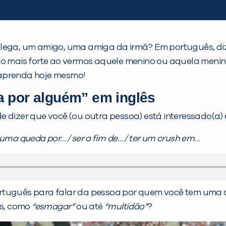
ega, um amigo, uma amiga da irmã? Em português, d
mais forte ao vermos aquele menino ou aquela menina
 aprenda hoje mesmo!
a por alguém” em inglês
 dizer que você (ou outra pessoa) está interessado(a) 
 uma queda por… / ser a fim de… / ter um crush em…
tuguês para falar da pessoa por quem você tem uma q
as, como
“esmagar”
ou até
“multidão”
?