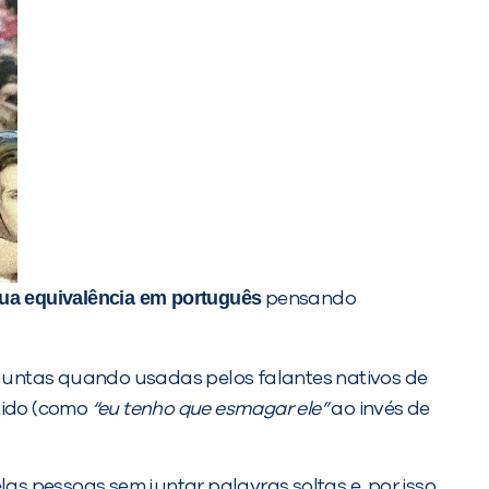
ua equivalência em português
pensando
untas quando usadas pelos falantes nativos de
tido (como
“eu tenho que esmagar ele”
ao invés de
s pessoas sem juntar palavras soltas e, por isso,