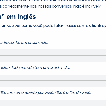
s corretamente nas nossas conversas. Não é incrível?
n” em inglês
hunks
chunk
e ver como você pode falar frases com o
qu
. /
Eu tenho um crush nele
.
dela
. /
Todo mundo tem um crush nela
.
/
Ele tem uma queda por você.
/
Ele é a fim de você
.