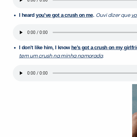
I heard
you’ve got a crush on me
.
Ouvi dizer que
vo
I don’t like him, I know
he’s got a crush on my girlfr
tem um crush na minha namorada
.