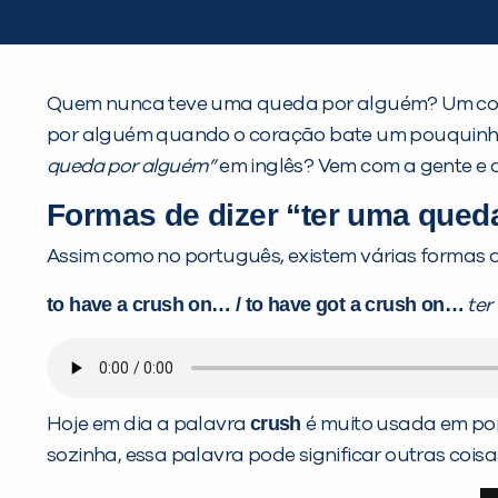
Quem nunca teve uma queda por alguém? Um col
por alguém quando o coração bate um pouquinho 
queda por alguém”
em inglês? Vem com a gente e
Formas de dizer “ter uma qued
Assim como no português, existem várias formas de
to have a crush on… / to have got a crush on…
ter
crush
Hoje em dia a palavra
é muito usada em por
sozinha, essa palavra pode significar outras cois