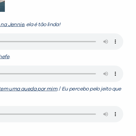
 na Jennie
, ela é tão linda!
hefe
.
 tem uma queda por mim
.
/
Eu percebo pelo jeito que