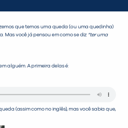
izemos que temos uma queda (ou uma quedinha)
. Mas você já pensou em como se diz
“ter uma
em alguém. A primeira delas é:
ueda (assim como no inglês), mas você sabia que,