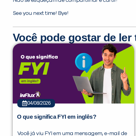
Não se esqueçam de compartilhar e curtir!
See you next time! Bye!
Você pode gostar de le
04/08/2026
O que significa FYI em inglês?
Você já viu FYI em uma mensagem, e-mail de