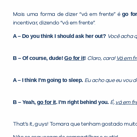
go for
Mais uma forma de dizer “vá em frente” é
incentivar, dizendo “vá em frente”.
A – Do you think I should ask her out?
Você acha q
B – Of course, dude!
Go for it
!
Claro, cara!
Vá em fr
A – I think I’m going to sleep.
Eu acho que eu vou d
B – Yeah,
go for it
. I’m right behind you.
É,
vá em fr
That’s it, guys! Tomara que tenham gostado muito