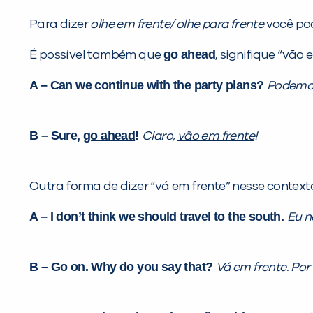
Para dizer
olhe em frente/ olhe para frente
você po
go ahead
É possível também que
, signifique “vão 
A – Can we continue with the party plans?
Podemos
B – Sure,
go ahead
!
Claro,
vão em frente
!
Outra forma de dizer “vá em frente” nesse context
A – I don’t think we should travel to the south.
Eu n
B –
Go on
. Why do you say that?
Vá em frente
. Por