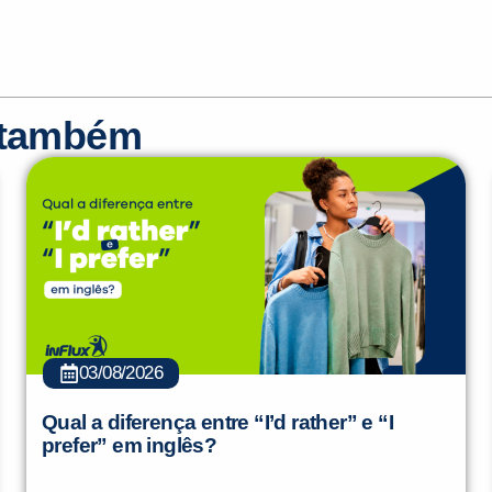
r também
03/08/2026
Qual a diferença entre “I’d rather” e “I
prefer” em inglês?