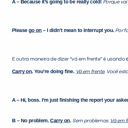
A – Because it’s going to be really cold!
Porque vai 
Please
go on
– I didn’t mean to interrupt you.
Por f
E outra maneira de dizer “vá em frente” é usando
Carry on
. You’re doing fine.
Vá em frente
. Você est
A – Hi, boss. I’m just finishing the
report your aske
B – No problem.
Carry on
.
Sem problemas.
Vá em f