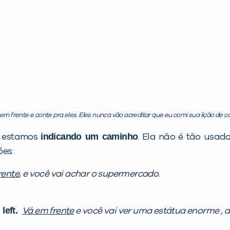
em frente e conte pra eles. Eles nunca vão acreditar que eu comi sua lição de c
indicando um caminho
 estamos
. Ela não é tão usa
ões:
rente
, e você vai achar o supermercado.
 left.
Vá
em frente
e você vai ver uma estátua enorme
, 