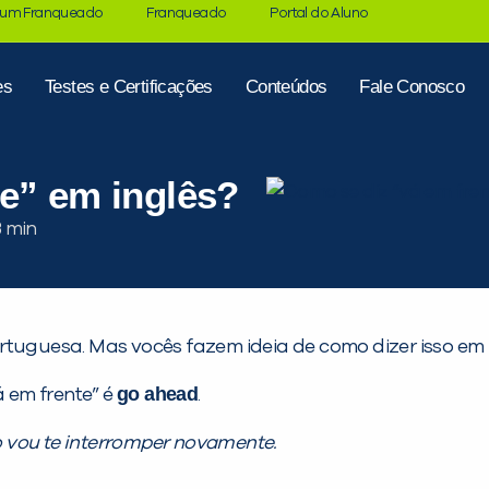
 um Franqueado
Franqueado
Portal do Aluno
es
Testes e Certificações
Conteúdos
Fale Conosco
e” em inglês?
tuguesa. Mas vocês fazem ideia de como dizer isso em i
go ahead
 em frente” é
.
o vou te interromper novamente.