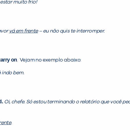
estar muito frio!
avor
vá em frente
– eu não quis te interromper.
carry on
. Vejam no exemplo abaixo:
á indo bem.
d.
Oi, chefe. Só estou terminando o relatório que você ped
rente
.