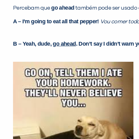
go ahead
Percebam que
também pode ser usado d
A – I’m going to eat all that pepper!
Vou comer toda
B – Yeah, dude,
go ahead
. Don’t say I didn’t warn 