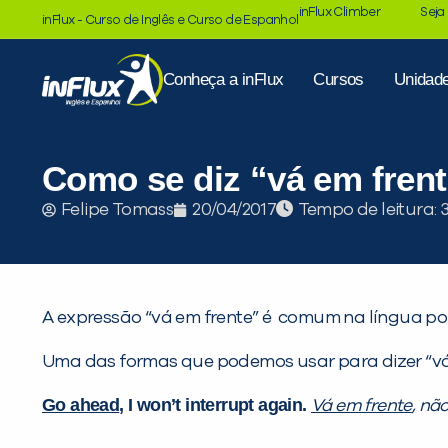
inFlux Climber
Seja
inFlux - Curso de Inglês e Curso de Espanhol
Conheça a inFlux
Cursos
Unidad
Como se diz “vá em frent
Tempo de leitura:
Felipe Tomass
20/04/2017
A expressão “vá em frente” é comum na língua por
Uma das formas que podemos usar para dizer “vá
Go ahead
, I won’t interrupt again.
Vá em frente
, nã