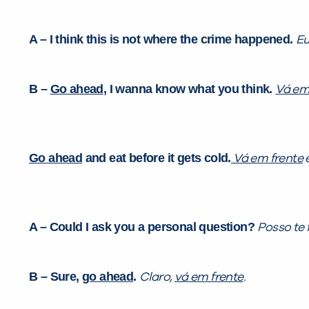
A – I think this is not where the crime happened.
Eu
B –
Go ahead
, I wanna know what you think.
Vá em
Go ahead
and eat before it gets cold.
Vá em frente
e
A – Could I ask you a personal question?
Posso te
B – Sure,
go ahead
.
Claro,
vá em frente
.