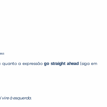
asa.
go straight ahead
da quanto a expressão
(siga em
aí vire à esquerda.