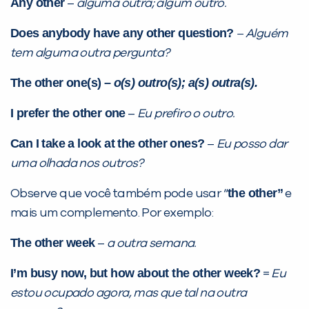
Any other
–
alguma outra; algum outro.
Does anybody have any other question?
– Alguém
tem alguma outra pergunta?
The other one(s) –
o(s) outro(s); a(s) outra(s).
I prefer the other one
–
Eu prefiro o outro.
Can I take a look at the other ones?
–
Eu posso dar
uma olhada nos outros?
the other”
Observe que você também pode usar “
e
mais um complemento. Por exemplo:
The other week
–
a outra semana.
I’m busy now, but how about the other week?
=
Eu
estou ocupado agora, mas que tal na outra