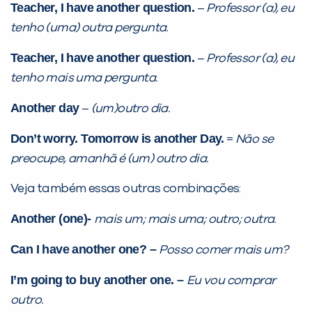
Teacher, I have another question.
–
Professor (a), eu
já vamos te colocar em contato
tenho (uma) outra pergunta.
com a
:
Teacher, I have another question.
–
Professor (a), eu
tenho mais uma pergunta.
Another day
–
(um)outro dia.
Don’t worry. Tomorrow is another Day.
=
Não se
preocupe, amanhã é (um) outro dia.
Veja também essas outras combinações:
Você é aluno inFlux?
Sim
Não
Another (one)-
mais um; mais uma; outro; outra.
Can I have another one? –
Posso comer mais um?
I’m going to buy another one. –
Eu vou comprar
outro.