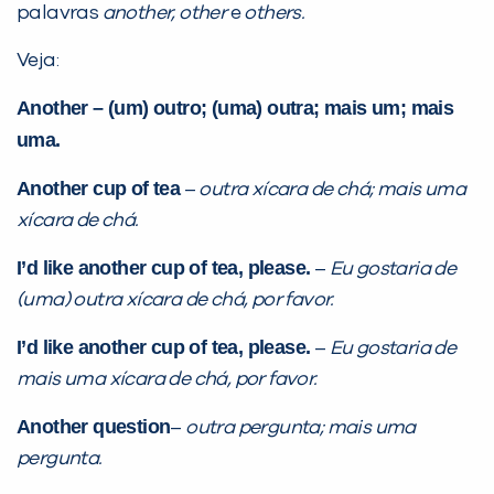
palavras
another, other
e
others.
PEÇA UMA DEMONSTRAÇÃO DE MÉTODO
Veja:
Another – (um) outro; (uma) outra; mais um; mais
Desculpe!
uma.
Não encontramos nenhuma unidade
inFlux nesta cidade ou bairro que
Another cup of tea
–
outra xícara de chá; mais uma
você digitou.
xícara de chá.
I’d like another cup of tea, please.
–
Eu gostaria de
(uma) outra xícara de chá, por favor.
I’d like another cup of tea, please.
–
Eu gostaria de
mais uma xícara de chá, por favor.
Another question
–
outra pergunta; mais uma
pergunta.
Preencha com seus dados abaixo e