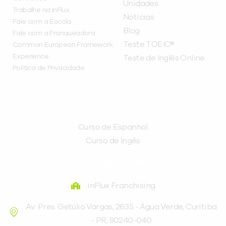
Unidades
Trabalhe na inFlux
Notícias
Fale com a Escola
Blog
Fale com a Franqueadora
Teste TOEIC®
Common European Framework
Experience
Teste de Inglês Online
Política de Privacidade
CURSOS
Curso de Espanhol
Curso de Ingês
FRANQUEADORA
inFlux Franchising
Av. Pres. Getúlio Vargas, 2635 - Água Verde, Curitiba
- PR, 80240-040