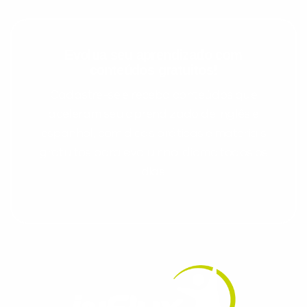
Evolua seu aprendizado com
conteúdos gratuitos!
Cadastre-se e receba conteúdos que
aceleram seu aprendizado de inglês e
espanhol, com dicas práticas e materiais
gratuitos para evoluir no idioma todos os
dias.