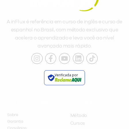
A inFlux é referência em curso de inglês e curso de
espanhol no Brasil, com método exclusivo que
acelera o aprendizado e leva você ao nível
avançado mais rápido.
Verificada por
INSTITUCIONAL
A INFLUX
Sobre
Método
Garantia
Cursos
Convênios