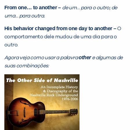
VOLTAR
From one… to another –
de um… para o outro; de
uma… para outra.
His behavior changed from one day to another –
O
comportamento dele mudou de uma dia para o
outro.
other
Agora veja como usar a palavra
e algumas de
suas combinações: