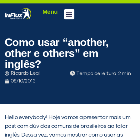
Menu
Conheça a inFlux
Testes e Certificações
Fale Conosco
Portal do aluno
inFlux Climber
Seja um franqueado
Como usar “another,
other e others” em
inglês?
Ricardo Leal
Tempo de leitura:
08/10/2013
Hello everybody! Hoje vamos apresentar mais um
post com dúvidas comuns de brasileiros ao falar
inglês. Dessa vez, vamos mostrar como usar as