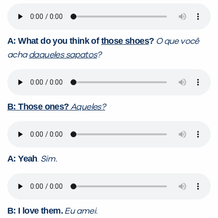
A: What do you think of
those shoes
?
O que você
acha
daqueles sapatos
?
B: Those ones?
Aqueles?
A: Yeah
.
Sim.
B: I love them.
Eu amei.