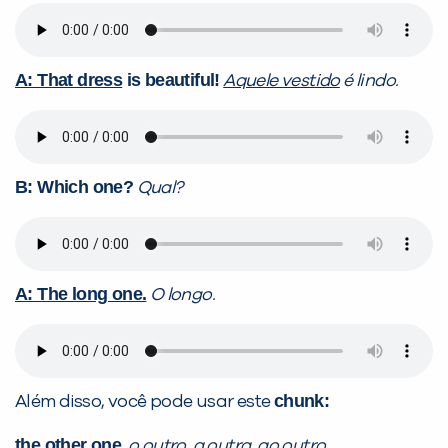
A: That dress
is beautiful!
Aquele vestido
é lindo.
B: Which one?
Qual?
A: The long one.
O longo.
chunk:
Além disso, você pode usar este
the other one
o outro, a outra, ao outro,