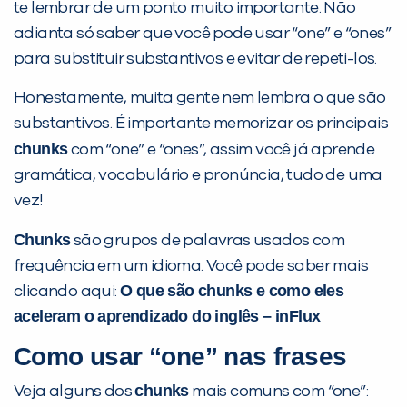
Não encontramos nenhuma unidade
te lembrar de um ponto muito importante. Não
inFlux nesta cidade ou bairro que
adianta só saber que você pode usar “one” e “ones”
você digitou.
para substituir substantivos e evitar de repeti-los.
Honestamente, muita gente nem lembra o que são
substantivos. É importante memorizar os principais
chunks
com “one” e “ones”, assim você já aprende
gramática, vocabulário e pronúncia, tudo de uma
vez!
Chunks
são grupos de palavras usados com
frequência em um idioma. Você pode saber mais
Preencha com seus dados abaixo e
O que são
chunks
e como eles
clicando aqui:
já vamos te colocar em contato
aceleram o aprendizado do inglês – inFlux
com a
:
Como usar “one” nas frases
chunks
Veja alguns dos
mais comuns com “one”: