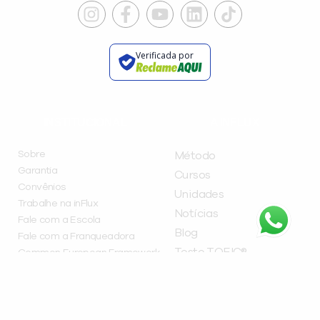
Verificada por
INSTITUCIONAL
A INFLUX
Sobre
Método
Garantia
Cursos
Convênios
Unidades
Trabalhe na inFlux
Notícias
Fale com a Escola
Blog
Fale com a Franqueadora
Teste TOEIC®
Common European Framework
Experience
Teste de Inglês Online
Política de Privacidade