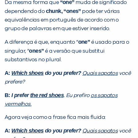
“one”
Da mesma forma que
muda de significado
chunk,
“ones”
dependendo do
pode ter várias
equivalências em português de acordo com o
grupo de palavras em que estiver inserido.
one”
A diferença é que, enquanto “
é usado para o
ones”
singular, “
é a versão que substitui
substantivos no plural.
A:
Which shoes
do you prefer?
Quais sapatos
você
prefere?
B:
I prefer
the red shoes
.
Eu prefiro
os sapatos
vermelhos.
Agora veja como a frase fica mais fluida:
A:
Which shoes
do you prefer?
Quais sapatos
você