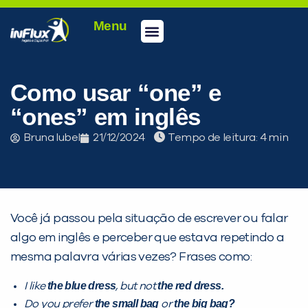
Menu
Conheça a inFlux
Testes e Certificações
Fale Conosco
Portal do aluno
inFlux Climber
Seja um franqueado
Como usar “one” e
“ones” em inglês
Bruna Iubel
21/12/2024
Tempo de leitura:
Você já passou pela situação de escrever ou falar
algo em inglês e perceber que estava repetindo a
mesma palavra várias vezes? Frases como:
the blue dress
the red dress.
I like
, but not
the small bag
the big bag?
Do you prefer
or