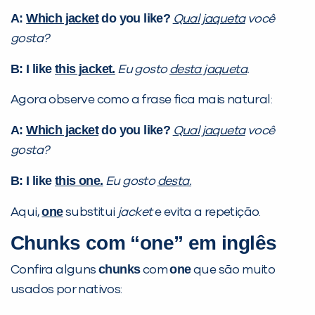
A:
Which jacket
do you like?
Qual jaqueta
você
gosta?
B: I like
this jacket.
Eu gosto
desta jaqueta
.
Agora observe como a frase fica mais natural:
Você é aluno inFlux?
Sim
Não
A:
Which jacket
do you like?
Qual jaqueta
você
gosta?
B: I like
this one.
Eu gosto
desta.
one
Aqui,
substitui
jacket
e evita a repetição.
Chunks
com “one” em inglês
VOLTAR
chunks
one
Confira alguns
com
que são muito
usados por nativos: