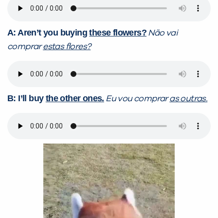
A: Aren’t you buying
these flowers?
Não vai
comprar
estas flores?
B: I’ll buy
the other ones.
Eu vou comprar
as outras.