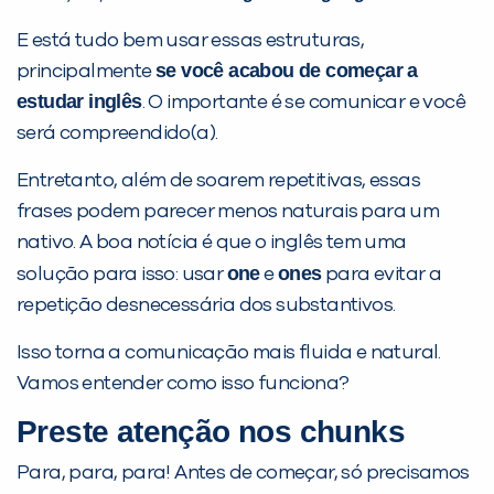
E está tudo bem usar essas estruturas,
se você acabou de começar a
principalmente
estudar inglês
. O importante é se comunicar e você
será compreendido(a).
Entretanto, além de soarem repetitivas, essas
frases podem parecer menos naturais para um
nativo. A boa notícia é que o inglês tem uma
one
ones
solução para isso: usar
e
para evitar a
repetição desnecessária dos substantivos.
Isso torna a comunicação mais fluida e natural.
Vamos entender como isso funciona?
PEÇA UMA DEMONSTRAÇÃO DE MÉTODO
Preste atenção nos
chunks
Desculpe!
Para, para, para! Antes de começar, só precisamos