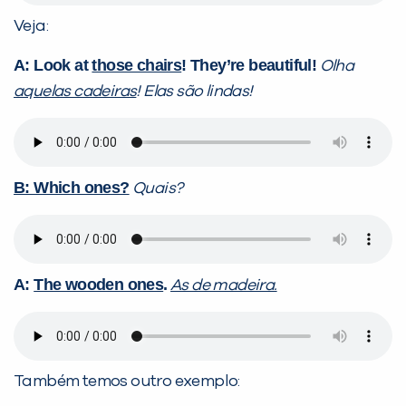
Veja:
A: Look at
those chairs
! They’re beautiful!
Olha
aquelas cadeiras
! Elas são
lindas!
B: Which ones?
Quais?
A:
The wooden ones
.
As de madeira.
Também temos outro exemplo: