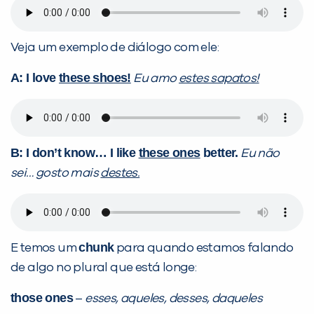
Veja um exemplo de diálogo com ele:
A: I love
these shoes!
Eu amo
estes sapatos!
B: I don’t know…
I like
these ones
better.
Eu não
sei… gosto mais
destes.
chunk
E temos um
para quando estamos falando
de algo no plural que está longe:
those ones
–
esses, aqueles, desses, daqueles