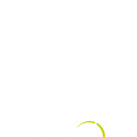
Evolua seu aprendizado com
conteúdos gratuitos!
Cadastre-se e receba conteúdos que
aceleram seu aprendizado de inglês e
espanhol, com dicas práticas e materiais
gratuitos para evoluir no idioma todos os
dias.