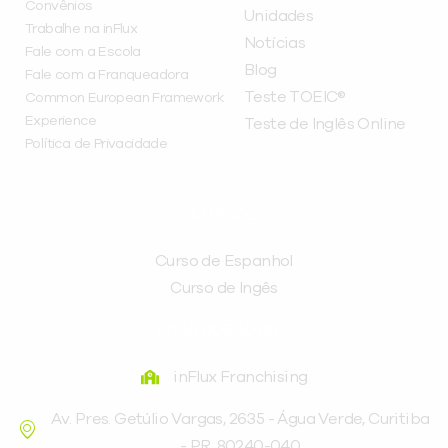
Convênios
Unidades
Trabalhe na inFlux
Notícias
Fale com a Escola
Blog
Fale com a Franqueadora
Teste TOEIC®
Common European Framework
Experience
Teste de Inglês Online
Política de Privacidade
CURSOS
Curso de Espanhol
Curso de Ingês
FRANQUEADORA
inFlux Franchising
Av. Pres. Getúlio Vargas, 2635 - Água Verde, Curitiba
- PR, 80240-040