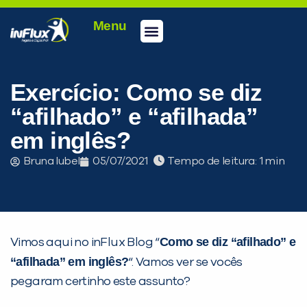
Menu
Conheça a inFlux
Testes e Certificações
Fale Conosco
Portal do aluno
inFlux Climber
Seja um franqueado
Exercício: Como se diz
“afilhado” e “afilhada”
em inglês?
Bruna Iubel
05/07/2021
Tempo de leitura:
Como se diz “afilhado” e
Vimos aqui no inFlux Blog “
PEÇA UMA DEMONSTRAÇÃO DE MÉTODO
“afilhada” em inglês?
“. Vamos ver se vocês
pegaram certinho este assunto?
Desculpe!