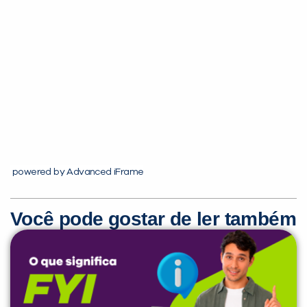
Você é aluno inFlux?
Sim
Não
powered by Advanced iFrame
Você pode gostar de ler também
VOLTAR