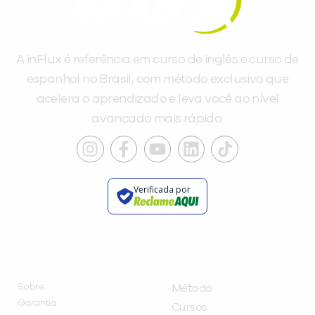
A inFlux é referência em curso de inglês e curso de
espanhol no Brasil, com método exclusivo que
acelera o aprendizado e leva você ao nível
avançado mais rápido.
Verificada por
INSTITUCIONAL
A INFLUX
Sobre
Método
Garantia
Cursos