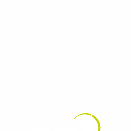
Evolua seu aprendizado com
conteúdos gratuitos!
Cadastre-se e receba conteúdos que
aceleram seu aprendizado de inglês e
espanhol, com dicas práticas e materiais
gratuitos para evoluir no idioma todos os
dias.