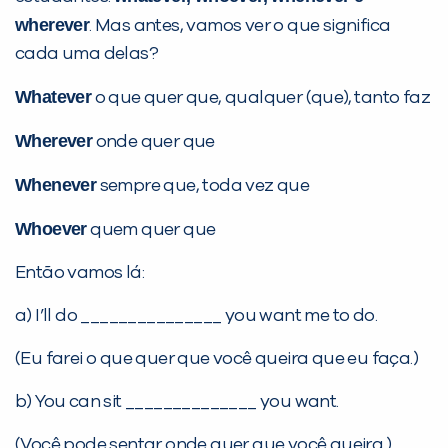
wherever
. Mas antes, vamos ver o que significa
cada uma delas?
Desculpe!
Não encontramos nenhuma unidade
Whatever
o que quer que, qualquer (que), tanto faz
inFlux nesta cidade ou bairro que
Wherever
onde quer que
você digitou.
Whenever
sempre que, toda vez que
Whoever
quem quer que
Então vamos lá:
a) I’ll do _______________ you want me to do.
(Eu farei o que quer que você queira que eu faça.)
Preencha com seus dados abaixo e
b) You can sit ______________ you want.
já vamos te colocar em contato
(Você pode sentar onde quer que você queira.)