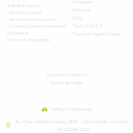
Unidades
Trabalhe na inFlux
Notícias
Fale com a Escola
Blog
Fale com a Franqueadora
Teste TOEIC®
Common European Framework
Experience
Teste de Inglês Online
Política de Privacidade
CURSOS
Curso de Espanhol
Curso de Ingês
FRANQUEADORA
inFlux Franchising
Av. Pres. Getúlio Vargas, 2635 - Água Verde, Curitiba
- PR, 80240-040