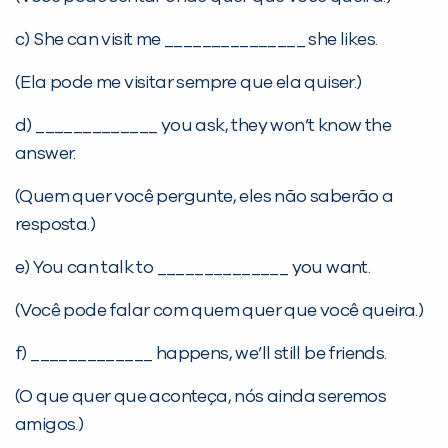
com a
:
c) She can visit me _______________ she likes.
(Ela pode me visitar sempre que ela quiser.)
d) _____________ you ask, they won’t know the
answer.
(Quem quer você pergunte, eles não saberão a
resposta.)
Você é aluno inFlux?
Sim
Não
e) You can talk to ______________ you want.
(Você pode falar com quem quer que você queira.)
f) _____________ happens, we’ll still be friends.
(O que quer que aconteça, nós ainda seremos
VOLTAR
amigos.)