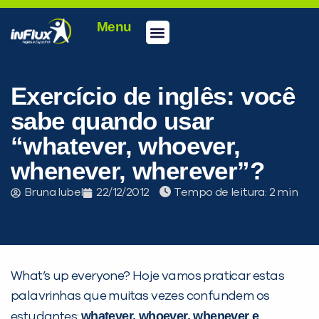
Menu
Conheça a inFlux
Testes e Certificações
Fale Conosco
Portal do aluno
inFlux Climber
Seja um franqueado
Exercício de inglês: você
sabe quando usar
“whatever, whoever,
whenever, wherever”?
Bruna Iubel
22/12/2012
Tempo de leitura:
What’s up everyone? Hoje vamos praticar estas
palavrinhas que muitas vezes confundem os
PEÇA UMA DEMONSTRAÇÃO DE MÉTODO
whatever, whoever, whenever e
estudantes: