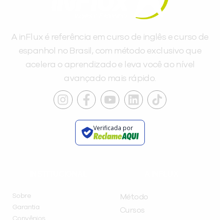
A inFlux é referência em curso de inglês e curso de
espanhol no Brasil, com método exclusivo que
acelera o aprendizado e leva você ao nível
avançado mais rápido.
Verificada por
INSTITUCIONAL
A INFLUX
Sobre
Método
Garantia
Cursos
Convênios