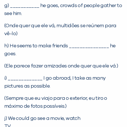
g) ___________ he goes, crowds of people gather to
see him.
(Onde quer que ele vá, multidões se reúnem para
vê-lo)
h) He seems to make friends _______________ he
goes.
(Ele parece fazer amizades onde quer que ele vá.)
i) _____________ I go abroad, I take as many
pictures as possible.
(Sempre que eu viajo para o exterior, eu tiro o
máximo de fotos possíveis.)
j) We could go see a movie, watch
TV__________________.