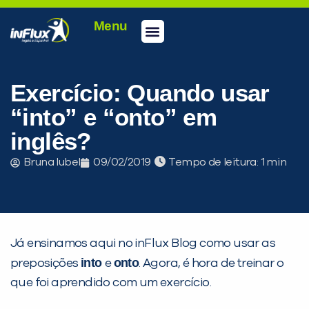
Menu
Conheça a inFlux
Testes e Certificações
Fale Conosco
Portal do aluno
inFlux Climber
Seja um franqueado
Exercício: Quando usar
“into” e “onto” em
inglês?
Bruna Iubel
09/02/2019
Tempo de leitura:
Já ensinamos aqui no inFlux Blog como usar as
PEÇA UMA DEMONSTRAÇÃO DE MÉTODO
into
onto
preposições
e
. Agora, é hora de treinar o
que foi aprendido com um exercício.
Desculpe!