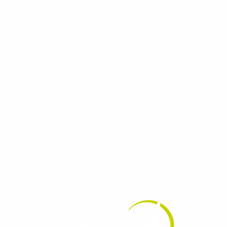
Evolua seu aprendizado com
conteúdos gratuitos!
Cadastre-se e receba conteúdos que
aceleram seu aprendizado de inglês e
espanhol, com dicas práticas e materiais
gratuitos para evoluir no idioma todos os
dias.