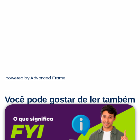
Você é aluno inFlux?
Sim
Não
powered by Advanced iFrame
Você pode gostar de ler também
VOLTAR