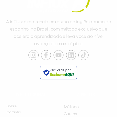
A inFlux é referência em curso de inglês e curso de
espanhol no Brasil, com método exclusivo que
acelera o aprendizado e leva você ao nível
avançado mais rápido.
Verificada por
INSTITUCIONAL
A INFLUX
Sobre
Método
Garantia
Cursos