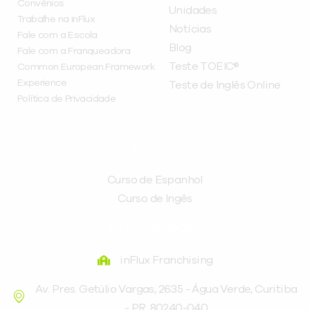
Convênios
Unidades
Trabalhe na inFlux
Notícias
Fale com a Escola
Blog
Fale com a Franqueadora
Teste TOEIC®
Common European Framework
Experience
Teste de Inglês Online
Política de Privacidade
CURSOS
Curso de Espanhol
Curso de Ingês
FRANQUEADORA
inFlux Franchising
Av. Pres. Getúlio Vargas, 2635 - Água Verde, Curitiba
- PR, 80240-040