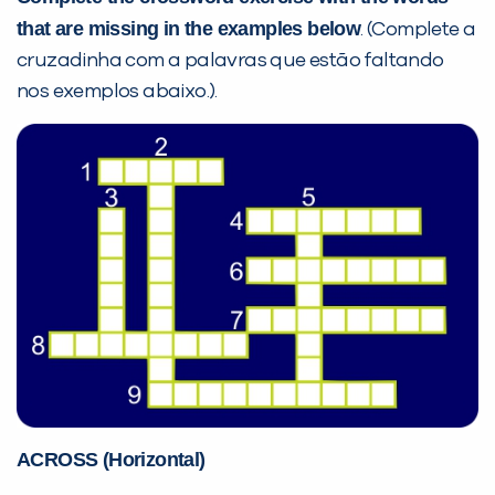
that are missing in the examples below
. (Complete a
Desculpe!
cruzadinha com a palavras que estão faltando
Não encontramos nenhuma unidade
nos exemplos abaixo.).
inFlux nesta cidade ou bairro que
você digitou.
Preencha com seus dados abaixo e
já vamos te colocar em contato
ACROSS (Horizontal)
com a
: