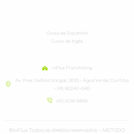
CURSOS
Curso de Espanhol
Curso de Ingês
FRANQUEADORA
inFlux Franchising
Av. Pres. Getúlio Vargas, 2635 - Água Verde, Curitiba
- PR, 80240-040
(41) 3016-9898
©inFlux Todos os direitos reservados – METODO