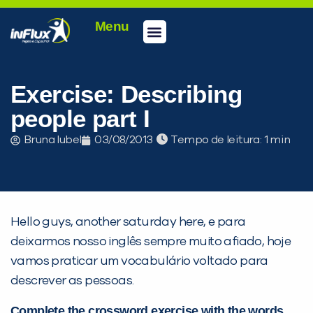
Menu
Conheça a inFlux
Testes e Certificações
Fale Conosco
Portal do aluno
inFlux Climber
Seja um franqueado
Exercise: Describing
people part I
Bruna Iubel
03/08/2013
Tempo de leitura:
Hello guys, another saturday here, e para
deixarmos nosso inglês sempre muito afiado, hoje
vamos praticar um vocabulário voltado para
descrever as pessoas.
PEÇA UMA DEMONSTRAÇÃO DE MÉTODO
Complete the crossword exercise with the words