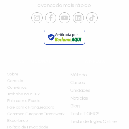
avançado mais rápido.
Verificada por
INSTITUCIONAL
A INFLUX
Sobre
Método
Garantia
Cursos
Convênios
Unidades
Trabalhe na inFlux
Notícias
Fale com a Escola
Blog
Fale com a Franqueadora
Teste TOEIC®
Common European Framework
Experience
Teste de Inglês Online
Política de Privacidade