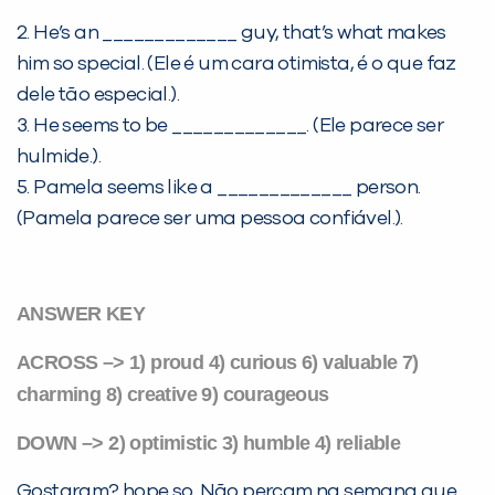
2. He’s an _____________ guy, that’s what makes
him so special. (Ele é um cara otimista, é o que faz
dele tão especial.).
3. He seems to be _____________. (Ele parece ser
hulmide.).
5. Pamela seems like a _____________ person.
(Pamela parece ser uma pessoa confiável.).
ANSWER KEY
ACROSS –> 1) proud 4) curious
6) valuable
7)
charming
8) creative
9) courageous
DOWN –> 2) optimistic
3) humble
4) reliable
Gostaram? hope so. Não percam na semana que