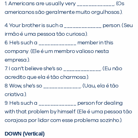
1. Americans are usually very _____________. (Os
americanos são geralmente muito orgulhosos.).
4. Your brother is such a _____________ person. (Seu
irmão é uma pessoa tão curiosa.).
6. He’s such a _____________ member in this
company. (Ele é um membro valioso nesta
empresa.).
Você é aluno inFlux?
7. I can’t believe she’s so _____________. (Eu não
Sim
Não
acredito que ela é tão charmosa.).
8. Wow, she’s so _____________. (Uau, ela é tão
criativa.).
9. He’s such a _____________ person for dealing
with that problem by himself. (Ele é uma pessoa tão
corajosa por lidar com esse problema sozinho.).
VOLTAR
DOWN (Vertical)