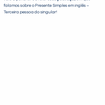
falamos sobre o Presente Simples em inglês –
Não encontramos nenhuma unidade
Terceira pessoa do singular!
inFlux nesta cidade ou bairro que
você digitou.
Preencha com seus dados abaixo e
já vamos te colocar em contato
com a
: