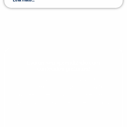
Evolua seu aprendizado com
conteúdos gratuitos!
Cadastre-se e receba conteúdos que
aceleram seu aprendizado de inglês e
espanhol, com dicas práticas e materiais
gratuitos para evoluir no idioma todos os
dias.