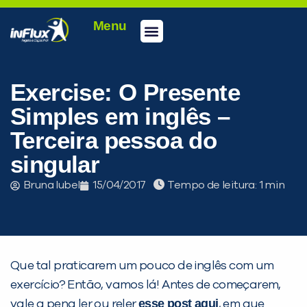
Menu
Conheça a inFlux
Testes e Certificações
Fale Conosco
Portal do aluno
inFlux Climber
Seja um franqueado
Exercise: O Presente
Simples em inglês –
Terceira pessoa do
singular
Bruna Iubel
15/04/2017
Tempo de leitura:
PEÇA UMA DEMONSTRAÇÃO DE MÉTODO
Que tal praticarem um pouco de inglês com um
exercício? Então, vamos lá! Antes de começarem,
esse post
aqui
vale a pena ler ou reler
, em que
Desculpe!