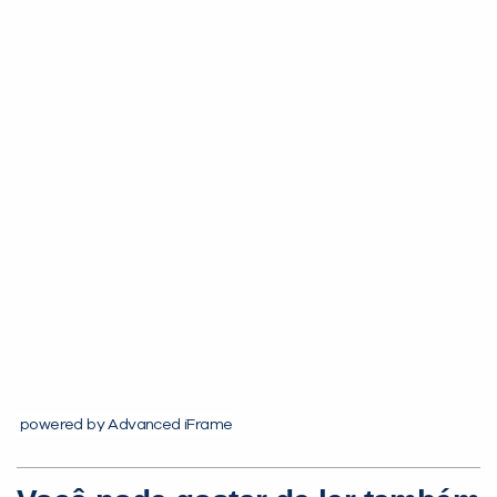
Você é aluno inFlux?
Sim
Não
VOLTAR
powered by Advanced iFrame