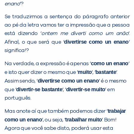
enano
‘?
Se traduzirmos a sentença do páragrafo anterior
ao pé da letra vamos ter a impressão que a pessoa
está dizendo ‘
ontem me diverti como um anão
‘.
divertirse como un enano
Afinal, o que será que ‘
‘
significa!?
Você é aluno inFlux?
Sim
Não
como un enano
Na verdade, a expressão é apenas ‘
‘
muito
bastante
e isto quer dizer o mesmo que ‘
‘, ‘
‘.
divertirse como un enano
Assim sendo, ‘
‘ é o mesmo
divertir-se bastante
divertir-se muito
que ‘
‘, ‘
‘ em
português.
trabajar
VOLTAR
Mas anote aí que também podemos dizer ‘
como un enano
trabalhar muito
‘, ou seja, ‘
‘. Bom!
Agora que você sabe disto, poderá usar esta