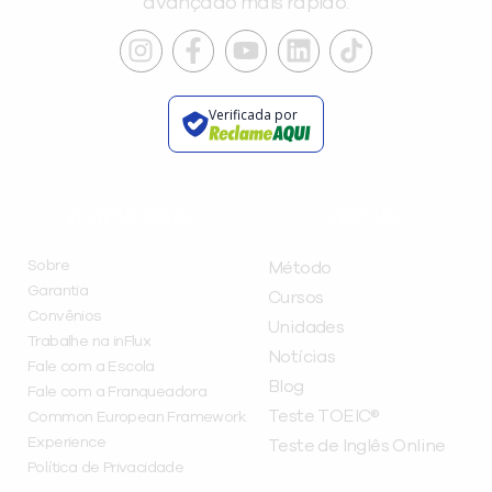
avançado mais rápido.
Verificada por
INSTITUCIONAL
A INFLUX
Sobre
Método
Garantia
Cursos
Convênios
Unidades
Trabalhe na inFlux
Notícias
Fale com a Escola
Blog
Fale com a Franqueadora
Teste TOEIC®
Common European Framework
Experience
Teste de Inglês Online
Política de Privacidade