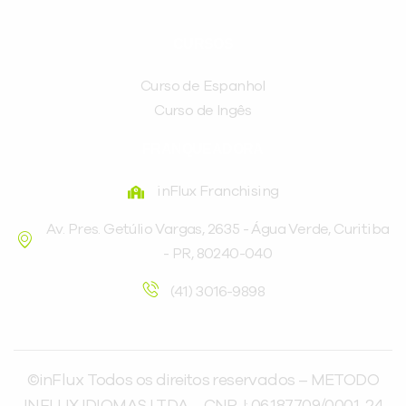
CURSOS
Curso de Espanhol
Curso de Ingês
FRANQUEADORA
inFlux Franchising
Av. Pres. Getúlio Vargas, 2635 - Água Verde, Curitiba
- PR, 80240-040
(41) 3016-9898
©inFlux Todos os direitos reservados – METODO