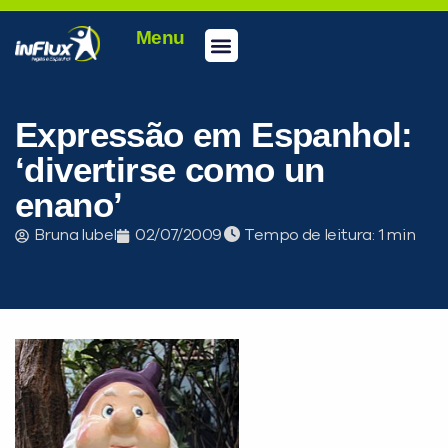
Menu
Conheça a inFlux
Testes e Certificações
Fale Conosco
Portal do aluno
inFlux Climber
Seja um franqueado
Expressão em Espanhol:
‘divertirse como un
enano’
Bruna Iubel
02/07/2009
Tempo de leitura:
PEÇA UMA DEMONSTRAÇÃO DE MÉTODO