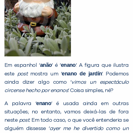
Desculpe!
Não encontramos nenhuma unidade
inFlux nesta cidade ou bairro que
você digitou.
anão
enano
Em espanhol ‘
‘ é ‘
‘. A figura que ilustra
enano de jardín
este
post
mostra um ‘
‘. Podemos
ainda dizer algo como ‘
vimos un espectáculo
circense hecho por enanos
‘. Coisa simples, né?
Preencha com seus dados abaixo e
enano
A palavra ‘
‘ é usada ainda em outras
já vamos te colocar em contato
situações; no entanto, vamos deixá-las de fora
com a
:
neste
post
. Em todo caso, o que você entenderia se
alguém dissesse ‘
ayer me he divertido como un