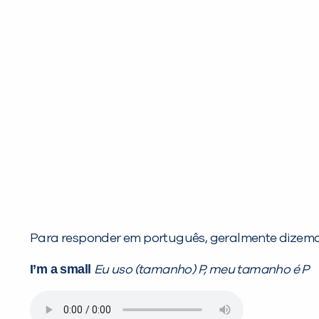
Para responder em português, geralmente dizemos
I’m a small
Eu uso (tamanho) P, meu tamanho é P