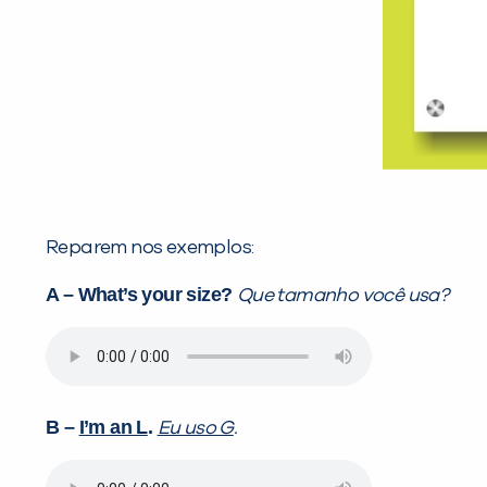
Reparem nos exemplos:
A – What’s your size?
Que tamanho você usa?
B –
I’m an L
.
Eu uso G
.