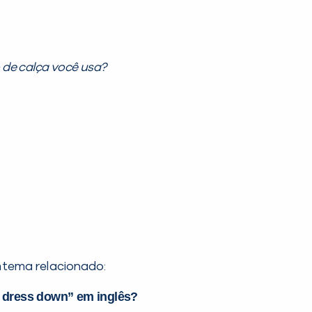
de calça você usa?
m tema relacionado:
o dress down” em inglês?