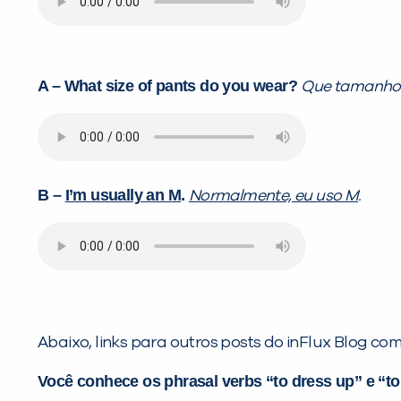
A – What size of pants do you wear?
Que tamanho 
B –
I’m usually an M
.
Normalmente, eu uso M
.
Abaixo, links para outros posts do inFlux Blog co
Você conhece os phrasal verbs “to dress up” e “t