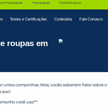
 um Franqueado
Franqueado
Portal do Aluno
es
Testes e Certificações
Conteúdos
Fale Conosco
de roupas em
zer umas comprinhas. Mas, vocês saberiam falar sobre
 isso!
amanho você usa?”: