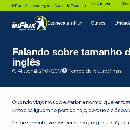
inFlux Climber
Seja
inFlux - Curso de Inglês e Curso de Espanhol
Conheça a inFlux
Cursos
Unidad
Falando sobre tamanho 
inglês
Tempo de leitura:
Alisson
21/07/2017
Quando viajamos ao exterior, é normal querer fa
Então se liguem no post de hoje, porque ele é sobre
Primeiramente, vamos ver como perguntar “Que t