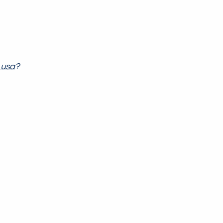
 usa
?