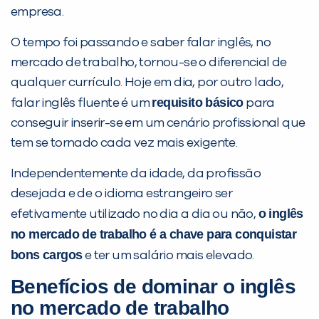
PEÇA UMA DEMONSTRAÇÃO DE MÉTODO
empresa.
O tempo foi passando e saber falar inglês, no
Desculpe!
mercado de trabalho, tornou-se o diferencial de
Não encontramos nenhuma unidade
qualquer currículo. Hoje em dia, por outro lado,
requisito básico
inFlux nesta cidade ou bairro que
falar inglês fluente é um
para
você digitou.
conseguir inserir-se em um cenário profissional que
tem se tornado cada vez mais exigente.
Independentemente da idade, da profissão
desejada e de o idioma estrangeiro ser
o inglês
efetivamente utilizado no dia a dia ou não,
no mercado de trabalho é a chave para conquistar
bons cargos
e ter um salário mais elevado.
Benefícios de dominar o inglês
Preencha com seus dados abaixo e
no mercado de trabalho