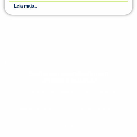
Leia mais...
Evolua seu aprendizado com
conteúdos gratuitos!
Cadastre-se e receba conteúdos que
aceleram seu aprendizado de inglês e
espanhol, com dicas práticas e materiais
gratuitos para evoluir no idioma todos os
dias.