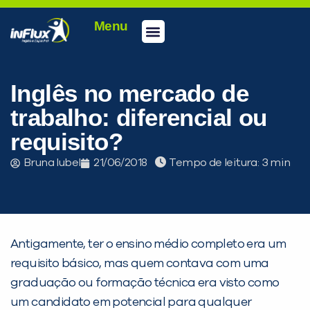
Menu
Conheça a inFlux
Testes e Certificações
Fale Conosco
Portal do aluno
inFlux Climber
Seja um franqueado
Inglês no mercado de
trabalho: diferencial ou
requisito?
Bruna Iubel
21/06/2018
Tempo de leitura:
Antigamente, ter o ensino médio completo era um
requisito básico, mas quem contava com uma
graduação ou formação técnica era visto como
um candidato em potencial para qualquer