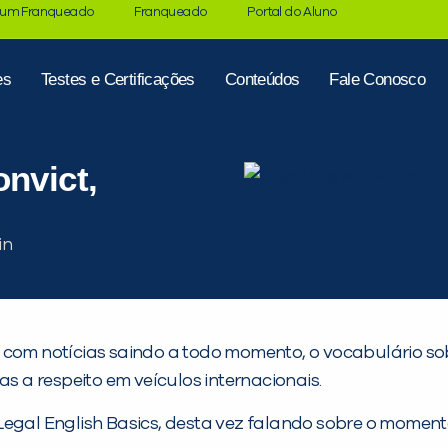
 um Franqueado
Franqueado
Portal do Aluno
es
Testes e Certificações
Conteúdos
Fale Conosco
nvict,
 com notícias saindo a todo momento, o vocabulário sobr
as a respeito em veículos internacionais.
Legal English Basics, desta vez falando sobre o moment