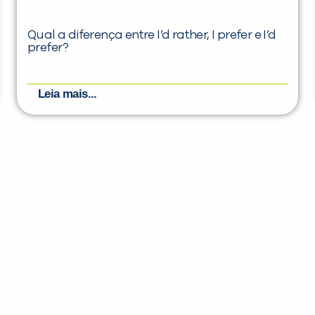
Qual a diferença entre I’d rather, I prefer e I’d
prefer?
Leia mais...
nteúdos gratuitos!
ram seu aprendizado de inglês e espanhol, com dicas p