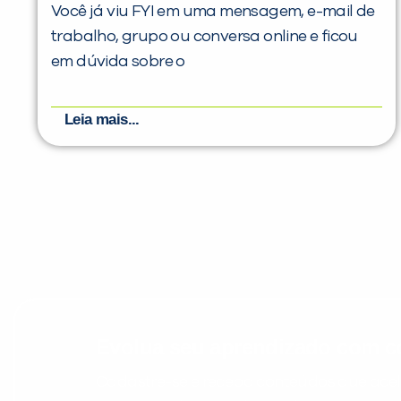
Você já viu FYI em uma mensagem, e-mail de
trabalho, grupo ou conversa online e ficou
em dúvida sobre o
Leia mais...
Evolua seu aprendizado com co
Cadastre-se e receba conteúdos que acele