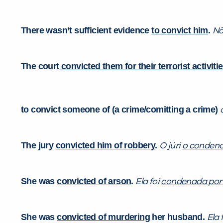
There wasn’t sufficient evidence
to convict him
.
Nã
The court
convicted them for their terrorist activiti
to convict someone of (a crime/comitting a crime)
The jury
convicted him of robbery
.
O júri
o condeno
She was
convicted of arson
.
Ela foi
condenada por 
She was
convicted of murdering
her husband.
Ela 