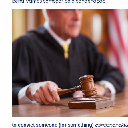
pena. Vamos começar pela condenação:
to convict someone (for something)
condenar algu