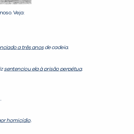
noso. Veja:
enciado a três anos
de cadeia.
iz
sentenciou ela à prisão perpétua
.
…
or homicídio
.