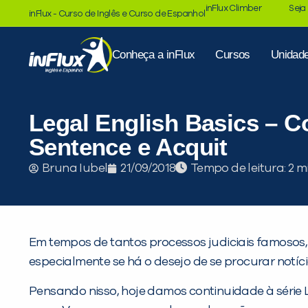
inFlux Climber
Seja
inFlux - Curso de Inglês e Curso de Espanhol
Conheça a inFlux
Cursos
Unidad
Legal English Basics – Co
Sentence e Acquit
Tempo de leitura:
Bruna Iubel
21/09/2018
Em tempos de tantos processos judiciais famosos,
especialmente se há o desejo de se procurar notíci
Pensando nisso, hoje damos continuidade à série 