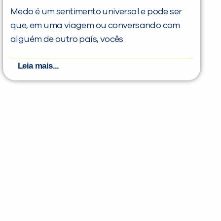
Medo é um sentimento universal e pode ser
que, em uma viagem ou conversando com
alguém de outro país, vocês
Leia mais...
PEÇA UMA DEMONSTRAÇÃO DE MÉTODO
Desculpe!
Não encontramos nenhuma unidade
inFlux nesta cidade ou bairro que
você digitou.
ráticas e materiais gratuitos para