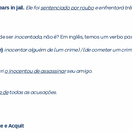
ars in jail.
Ele foi
sentenciado por roubo
e enfrentará trê
de ser
inocentada
, não é? Em inglês, temos um verbo para
e)
inocentar alguém de (um crime) / (de cometer um crim
ri
o inocentou de assassinar
seu amigo.
a de
todas as acusações.
e e Acquit