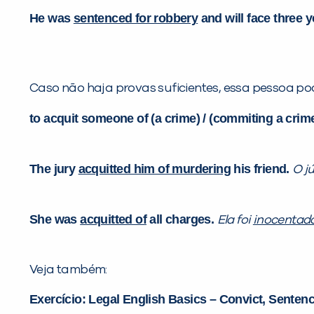
He was
sentenced for robbery
and will face three ye
Caso não haja provas suficientes, essa pessoa po
to acquit someone of (a crime) / (commiting a crim
The jury
acquitted him of murdering
his friend.
O jú
She was
acquitted of
all charges.
Ela foi
inocentad
Veja também:
Exercício: Legal English Basics – Convict, Sentenc