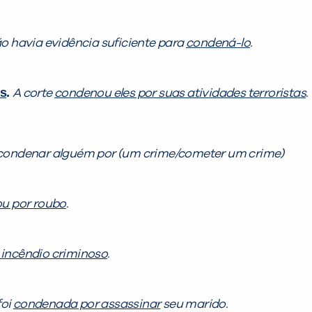
o havia evidência suficiente para
condená-lo
.
es
.
A corte
condenou eles por suas atividades terroristas
.
condenar alguém por (um crime/cometer um crime)
u por roubo
.
incêndio criminoso
.
foi
condenada por assassinar
seu marido.