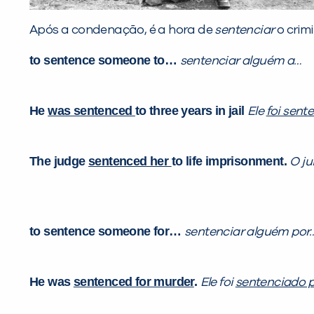
Após a condenação, é a hora de
sentenciar
o crimi
to sentence someone to…
sentenciar alguém a…
He
was sentenced
to three years in jail
Ele
foi sent
The judge
sentenced her
to life imprisonment.
O ju
to sentence someone for…
sentenciar alguém por
He was
sentenced for murder
.
Ele foi
sentenciado p