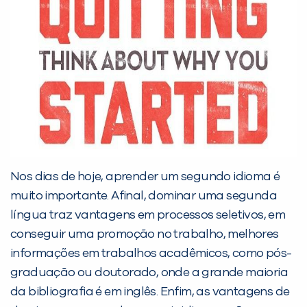
Desculpe!
Não encontramos nenhuma unidade
inFlux nesta cidade ou bairro que
você digitou.
Nos dias de hoje, aprender um segundo idioma é
muito importante. Afinal, dominar uma segunda
língua traz vantagens em processos seletivos, em
conseguir uma promoção no trabalho, melhores
informações em trabalhos acadêmicos, como pós-
Preencha com seus dados abaixo e
graduação ou doutorado, onde a grande maioria
já vamos te colocar em contato
da bibliografia é em inglês. Enfim, as vantagens de
com a
: