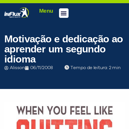
Menu
Conheça a inFlux
Testes e Certificações
Fale Conosco
Portal do aluno
inFlux Climber
Seja um franqueado
Motivação e dedicação ao
aprender um segundo
idioma
Alisson
06/11/2008
Tempo de leitura:
PEÇA UMA DEMONSTRAÇÃO DE MÉTODO