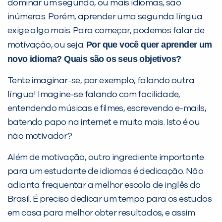
dominar um segundo, ou mais idiomas, são
inúmeras. Porém, aprender uma segunda língua
exige algo mais. Para começar, podemos falar de
Por que você quer aprender um
motivação, ou seja:
novo idioma? Quais são os seus objetivos?
Tente imaginar-se, por exemplo, falando outra
língua! Imagine-se falando com facilidade,
Você é aluno inFlux?
entendendo músicas e filmes, escrevendo e-mails,
Sim
Não
batendo papo na internet e muito mais. Isto é ou
não motivador?
Além de motivação, outro ingrediente importante
para um estudante de idiomas é dedicação. Não
adianta frequentar a melhor escola de inglês do
Brasil. É preciso dedicar um tempo para os estudos
VOLTAR
em casa para melhor obter resultados, e assim