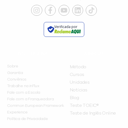
Verificada por
INSTITUCIONAL
A INFLUX
Sobre
Método
Garantia
Cursos
Convênios
Unidades
Trabalhe na inFlux
Notícias
Fale com a Escola
Blog
Fale com a Franqueadora
Teste TOEIC®
Common European Framework
Experience
Teste de Inglês Online
Política de Privacidade