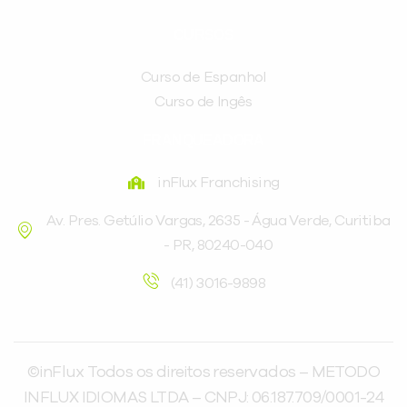
CURSOS
Curso de Espanhol
Curso de Ingês
FRANQUEADORA
inFlux Franchising
Av. Pres. Getúlio Vargas, 2635 - Água Verde, Curitiba
- PR, 80240-040
(41) 3016-9898
©inFlux Todos os direitos reservados – METODO
INFLUX IDIOMAS LTDA – CNPJ: 06.187.709/0001-24