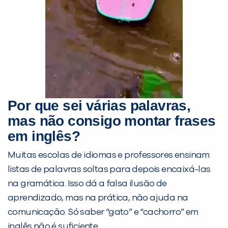
você digitou.
Por que sei várias palavras,
mas não consigo montar frases
Preencha com seus dados abaixo e
em inglês?
já vamos te colocar em contato
Muitas escolas de idiomas e professores ensinam
com a
:
listas de palavras soltas para depois encaixá-las
na gramática. Isso dá a falsa ilusão de
aprendizado, mas na prática, não ajuda na
comunicação. Só saber “gato” e “cachorro” em
inglês não é suficiente.