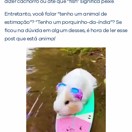
dizer cachorro ou até que “fish” significa peixe.
Entretanto, você falar “tenho um animal de
estimação”? “Tenho um porquinho-da-índia”? Se
ficou na dúvida em algum desses, é hora de ler esse
post que está
animal
.
PEÇA UMA DEMONSTRAÇÃO DE MÉTODO
Desculpe!
Não encontramos nenhuma unidade
inFlux nesta cidade ou bairro que