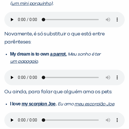
(
um mini porquinho)
.
Novamente, é só substituir o que está entre
parênteses:
My dream is to own
a parrot.
Meu sonho é ter
um papagaio
.
Ou ainda, para falar que alguém ama os pets:
I love
my scorpion Joe
.
Eu amo
meu escorpião Joe
.