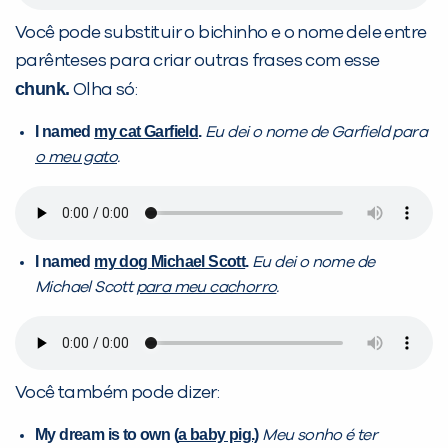
Você pode substituir o bichinho e o nome dele entre
parênteses para criar outras frases com esse
chunk.
Olha só:
I named
my cat Garfield
.
Eu dei o nome de Garfield para
o meu gato
.
I named
my dog Michael Scott
.
Eu dei o nome de
Michael Scott
para meu cachorro
.
Você também pode dizer:
My dream is to own (
a baby pig.)
Meu sonho é ter