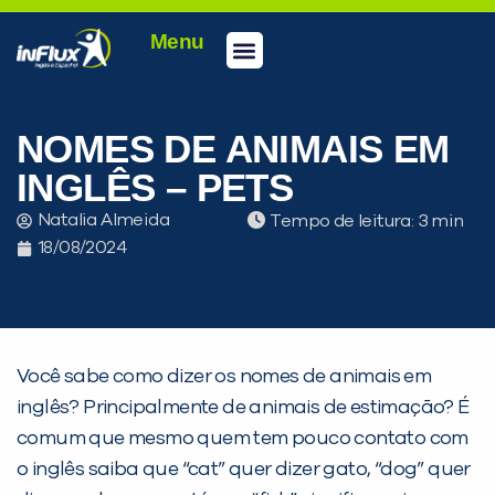
Menu
Conheça a inFlux
Testes e Certificações
Fale Conosco
Portal do aluno
inFlux Climber
Seja um franqueado
NOMES DE ANIMAIS EM
INGLÊS – PETS
Natalia Almeida
Tempo de leitura:
18/08/2024
Você sabe como dizer os nomes de animais em
inglês? Principalmente de animais de estimação? É
comum que mesmo quem tem pouco contato com
o inglês saiba que “cat” quer dizer gato, “dog” quer