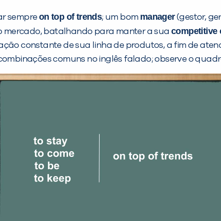
on top of trends
manager
tar sempre
; um bom
(gestor, ge
competitive
o mercado, batalhando para manter a sua
ão constante de sua linha de produtos, a fim de atendere
 combinações comuns no inglês falado; observe o quadr