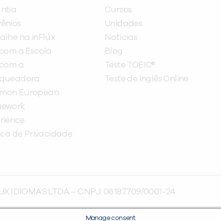
ntia
Cursos
ênios
Unidades
alhe na inFlux
Notícias
 com a Escola
Blog
 com a
Teste TOEIC®
nqueadora
Teste de Inglês Online
mon European
mework
rience
tica de Privacidade
UX IDIOMAS LTDA – CNPJ: 06.187.709/0001-24
Manage consent