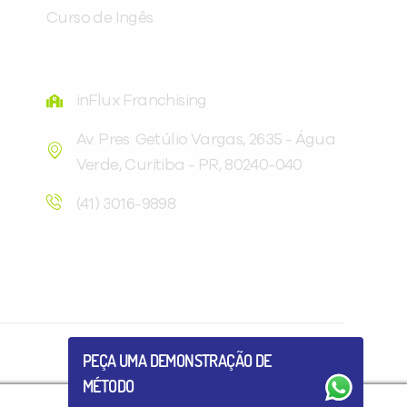
Curso de Ingês
FRANQUEADORA
inFlux Franchising
Av. Pres. Getúlio Vargas, 2635 - Água
Verde, Curitiba - PR, 80240-040
Você é aluno inFlux?
Sim
Não
(41) 3016-9898
VOLTAR
PEÇA UMA DEMONSTRAÇÃO DE
MÉTODO