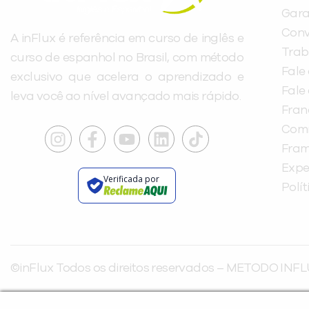
Gara
Conv
A inFlux é referência em curso de inglês e
Trab
curso de espanhol no Brasil, com método
Fale
exclusivo que acelera o aprendizado e
Fale
leva você ao nível avançado mais rápido.
Fra
Com
Fra
Expe
Verificada por
Polí
©inFlux Todos os direitos reservados – METODO INFL