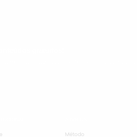
nteúdos gratuitos!
ram seu aprendizado de inglês e espanhol, com dicas p
ITUCIONAL
A INFLUX
e
Método