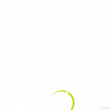
Evolua seu aprendizado com co
Cadastre-se e receba conteúdos que acele
evoluir no idioma todos os dias.
INST
Sobr