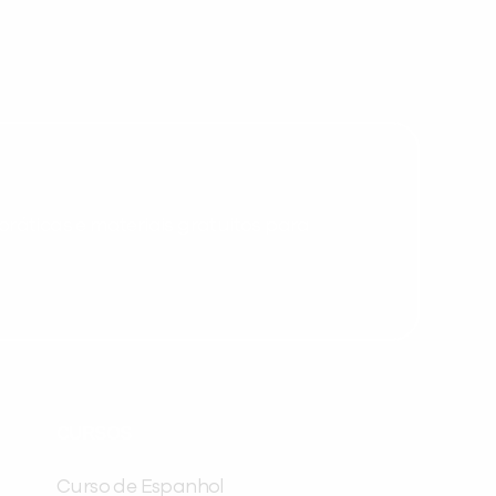
Desculpe!
Não encontramos nenhuma unidade
inFlux nesta cidade ou bairro que
você digitou.
ráticas e materiais gratuitos para
Preencha com seus dados abaixo e
já vamos te colocar em contato
CURSOS
com a
:
Curso de Espanhol