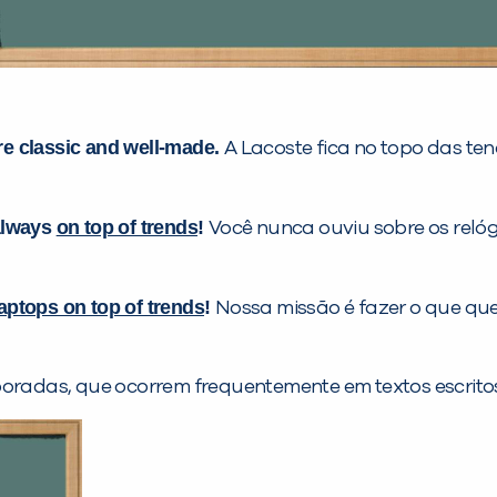
re classic and well-made.
A Lacoste fica no topo das te
lways
on top of trends
!
Você nunca ouviu sobre os relóg
laptops on top of trends
!
Nossa missão é fazer o que qu
adas, que ocorrem frequentemente em textos escritos