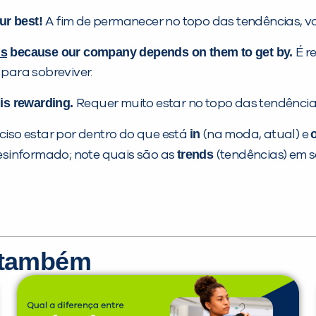
ur best!
A fim de permanecer no topo das tendências, vo
ds
because our company depends on them to get by.
É r
para sobreviver.
t is rewarding.
Requer muito estar no topo das tendênci
in
eciso estar por dentro do que está
(na moda, atual) e
trends
esinformado; note quais são as
(tendências) em s
r também