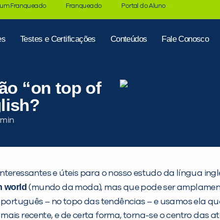
 um Franqueado
Franqueado
Portal do Aluno
es
Testes e Certificações
Conteúdos
Fale Conosco
ão “on top of
lish?
nteressantes e úteis para o nosso estudo da língua in
n world
(mundo da moda), mas que pode ser amplamente
m português – no topo das tendências – e usamos ela 
ais recente, e de certa forma, torna-se o centro das a