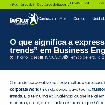
inFlux Climber
Seja
inFlux - Curso de Inglês e Curso de Espanhol
Conheça a inFlux
Cursos
Unidad
O que significa a express
trends” em Business Eng
Tempo de leitura:
Thiago Tasep
10/06/2013
O mundo corporativo nos traz muitas expressões i
corporate
world
fashio
(mundo corporativo) ou no
trends.
Ela tem uma equivalência quase literal e
moderno, atual, atualizado conforme o que há de m