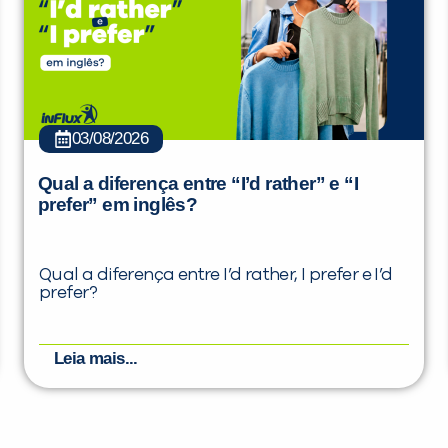
03/08/2026
Qual a diferença entre “I’d rather” e “I
prefer” em inglês?
Qual a diferença entre I’d rather, I prefer e I’d
prefer?
Leia mais...