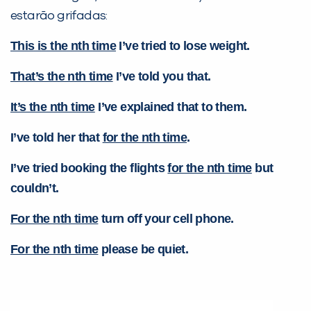
Preencha com seus dados abaixo e
estarão grifadas:
já vamos te colocar em contato
This is the nth time
I’ve tried to lose weight.
com a
:
That’s the nth time
I’ve told you that.
It’s the nth time
I’ve explained that to them.
I’ve told her that
for the nth time
.
I’ve tried booking the flights
for the nth time
but
couldn’t.
Você é aluno inFlux?
For the nth time
turn off your cell phone.
Sim
Não
For the nth time
please be quiet.