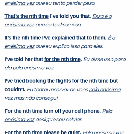
enésima vez
que eu tento perder peso.
That’s the nth time
I’ve told you that.
Essa é a
enésima vez
que eu te disse isso.
It’s the nth time
I’ve explained that to them.
É a
enésima vez
que eu explico isso para eles.
I’ve told her that
for the nth time
.
Eu disse isso para
ela
pela enésima vez
.
I’ve tried booking the flights
for the nth time
but
couldn’t.
Eu tentei reservar os voos
pela enésima
vez
mas não consegui.
For the nth time
turn off your cell phone.
Pela
enésima vez
desligue seu celular.
For the nth time
please be quiet.
Pela enésima vez