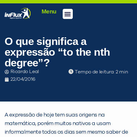
Menu
Conheça a inFlux
Testes e Certificações
Fale Conosco
Portal do aluno
inFlux Climber
Seja um franqueado
O que significa a
expressão “to the nth
degree”?
Ricardo Leal
Tempo de leitura:
22/04/2016
A expressão de hoje tem suas origens na
matemática, porém muitos nativos a usam
informalmente todos os dias sem mesmo saber de