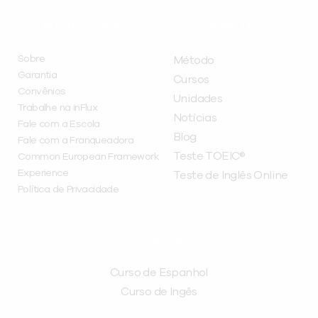
INSTITUCIONAL
A INFLUX
Sobre
Método
Garantia
Cursos
Convênios
Unidades
Trabalhe na inFlux
Notícias
Fale com a Escola
Blog
Fale com a Franqueadora
Teste TOEIC®
Common European Framework
Experience
Teste de Inglês Online
Política de Privacidade
CURSOS
Curso de Espanhol
Curso de Ingês