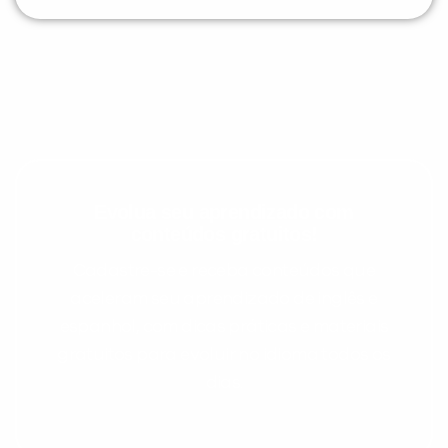
Evolua seu aprendizado com
conteúdos gratuitos!
Cadastre-se e receba conteúdos que
aceleram seu aprendizado de inglês e
espanhol, com dicas práticas e materiais
gratuitos para evoluir no idioma todos os
dias.