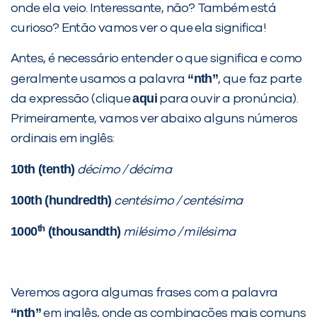
onde ela veio. Interessante, não? Também está
curioso? Então vamos ver o que ela significa!
PEÇA UMA DEMONSTRAÇÃO DE MÉTODO
Antes, é necessário entender o que significa e como
“nth”
geralmente usamos a palavra
, que faz parte
Desculpe!
aqui
da expressão (clique
para ouvir a pronúncia).
Não encontramos nenhuma unidade
Primeiramente, vamos ver abaixo alguns números
inFlux nesta cidade ou bairro que
ordinais em inglês:
você digitou.
10th (tenth)
décimo / décima
100th (hundredth)
centésimo / centésima
th
1000
(thousandth)
milésimo / milésima
Veremos agora algumas frases com a palavra
“nth”
em inglês, onde as combinações mais comuns