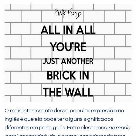
PEÇA UMA DEMONSTRAÇÃO DE MÉTODO
Desculpe!
Não encontramos nenhuma unidade
inFlux nesta cidade ou bairro que
você digitou.
O mais interessante dessa popular expressão no
inglês é que ela pode ter alguns significados
diferentes em português. Entre eles temos:
de modo
Preencha com seus dados abaixo e