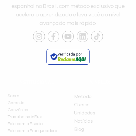
espanhol no Brasil, com método exclusivo que
acelera o aprendizado e leva você ao nível
avançado mais rápido.
Verificada por
INSTITUCIONAL
A INFLUX
Sobre
Método
Garantia
Cursos
Convênios
Unidades
Trabalhe na inFlux
Notícias
Fale com a Escola
Blog
Fale com a Franqueadora