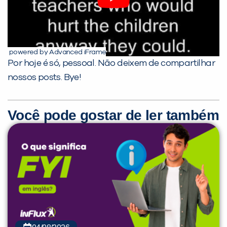
powered by Advanced iFrame
Por hoje é só, pessoal. Não deixem de compartilhar
nossos posts. Bye!
Você pode gostar de ler também