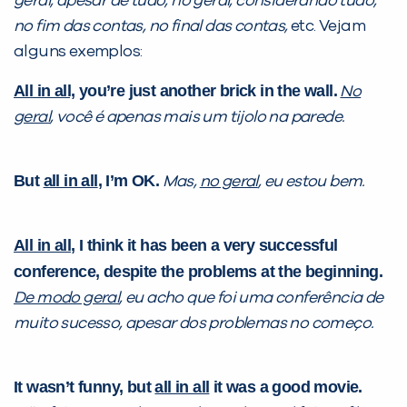
geral, apesar de tudo, no geral, considerando tudo,
já vamos te colocar em contato
no fim das contas, no final das contas,
etc. Vejam
com a
:
alguns exemplos:
All in all,
you’re just another brick in the wall.
No
geral
, você é apenas mais um tijolo na parede.
But
all in all
, I’m OK.
Mas,
no geral
, eu estou bem.
All in all
, I think it has been a very successful
Você é aluno inFlux?
conference, despite the problems at the beginning.
Sim
Não
De modo geral
, eu acho que foi uma conferência de
muito sucesso, apesar dos problemas no começo.
It wasn’t funny, but
all in all
it was a good movie.