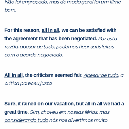
Não foi engraçado, mas
de modo geral
foi um filme
VOLTAR
bom.
For this reason,
all in all
, we can be satisfied with
the agreement that has been negotiated.
Por esta
razão,
apesar de tudo
, podemos ficar satisfeitos
com o acordo negociado.
All in all
, the criticism seemed fair.
Apesar de tudo
, a
crítica pareceu justa.
Sure, it rained on our vacation, but
all in all
we had a
great time.
Sim, choveu em nossas férias, mas
considerando tudo
nós nos divertimos muito.