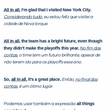
All in all
, I’m glad that I visited New York City.
Considerando tudo
, eu estou feliz que visitei a
cidade de Nova Iorque.
All in all
, the team has a bright future, even though
they didn’t make the playoffs this year.
No fim das
contas
, o time tem um futuro brilhante, apesar de
não terem ido para os playoffs esse ano.
So,
all in all
, it’s a great place.
Então,
no final das
contas
, é um ótimo lugar.
all things
Podemos usar também a expressão