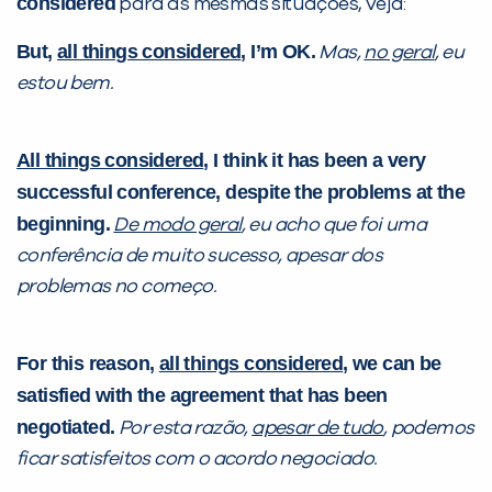
considered
para as mesmas situações, veja:
But,
all things considered
, I’m OK.
Mas,
no geral
, eu
estou bem.
All things considered
, I think it has been a very
successful conference, despite the problems at the
beginning.
De modo geral
, eu acho que foi uma
conferência de muito sucesso, apesar dos
problemas no começo.
For this reason,
all things considered
, we can be
satisfied with the agreement that has been
negotiated.
Por esta razão,
apesar de tudo
, podemos
ficar satisfeitos com o acordo negociado.