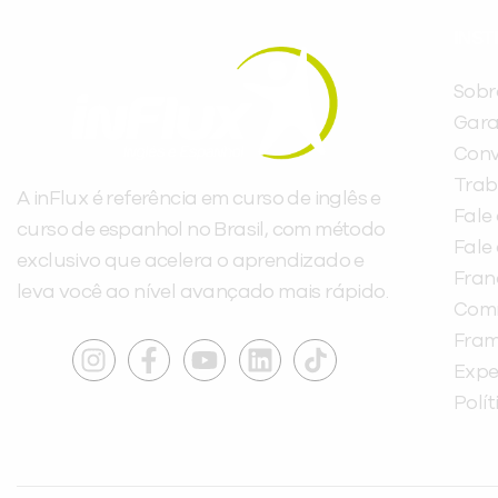
INST
Sobr
Gara
Conv
Trab
A inFlux é referência em curso de inglês e
Fale
curso de espanhol no Brasil, com método
Fale
exclusivo que acelera o aprendizado e
Fra
leva você ao nível avançado mais rápido.
Com
Fra
Expe
Polí