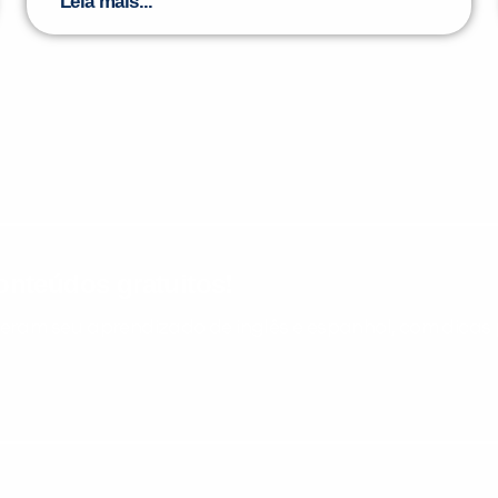
Leia mais...
nteúdos gratuitos!
ram seu aprendizado de inglês e espanhol, com dicas p