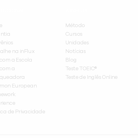
ITUCIONAL
A INFLUX
e
Método
ntia
Cursos
ênios
Unidades
alhe na inFlux
Notícias
 com a Escola
Blog
 com a
Teste TOEIC®
nqueadora
Teste de Inglês Online
mon European
mework
rience
tica de Privacidade