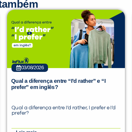
r também
03/08/2026
Qual a diferença entre “I’d rather” e “I
prefer” em inglês?
Qual a diferença entre I’d rather, I prefer e I’d
prefer?