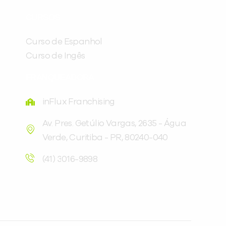
já vamos te colocar em contato
CURSOS
com a
:
Curso de Espanhol
Curso de Ingês
FRANQUEADORA
inFlux Franchising
Av. Pres. Getúlio Vargas, 2635 - Água
Verde, Curitiba - PR, 80240-040
Você é aluno inFlux?
Sim
Não
(41) 3016-9898