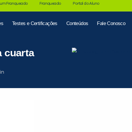
 um Franqueado
Franqueado
Portal do Aluno
es
Testes e Certificações
Conteúdos
Fale Conosco
a cuarta