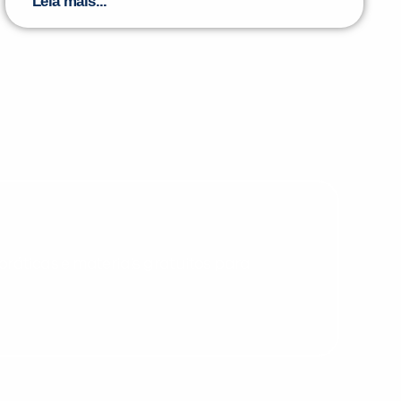
Leia mais...
PEÇA UMA DEMONSTRAÇÃO DE MÉTODO
Desculpe!
Não encontramos nenhuma unidade
inFlux nesta cidade ou bairro que
você digitou.
ráticas e materiais gratuitos para
Preencha com seus dados abaixo e