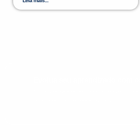
Leia mais...
Evolua seu aprendizado com co
Cadastre-se e receba conteúdos que acele
evoluir no idioma todos os dias.