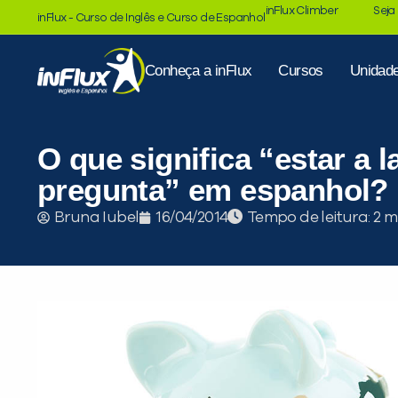
inFlux Climber
Seja
inFlux - Curso de Inglês e Curso de Espanhol
Conheça a inFlux
Cursos
Unidad
O que significa “estar a l
pregunta” em espanhol?
Tempo de leitura:
Bruna Iubel
16/04/2014