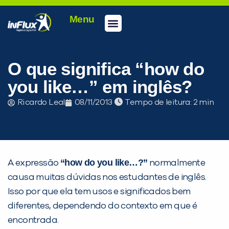
Menu
Conheça a inFlux
Testes e Certificações
Fale Conosco
Portal do aluno
inFlux Climber
Seja um franqueado
O que significa “how do
you like…” em inglês?
Ricardo Leal
08/11/2013
Tempo de leitura:
“how do you like…?”
A expressão
normalmente
causa muitas dúvidas nos estudantes de inglês.
Isso por que ela tem usos e significados bem
diferentes, dependendo do contexto em que é
encontrada.