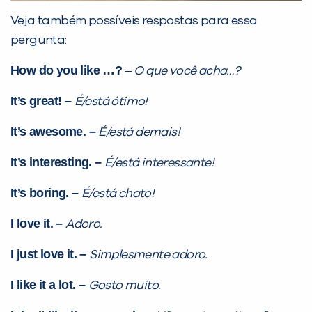
Veja também possíveis respostas para essa
pergunta:
How do you like …?
–
O que você acha…?
It’s great! –
É/está ótimo!
It’s awesome. –
É/está demais!
It’s interesting. –
É/está interessante!
It’s boring. –
É/está chato!
I love it. –
Adoro.
I just love it. –
Simplesmente adoro.
I like it a lot. –
Gosto muito.