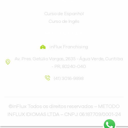
CURSOS
Curso de Espanhol
Curso de Ingês
FRANQUEADORA
inFlux Franchising
Av. Pres. Getúlio Vargas, 2635 - Água Verde, Curitiba
- PR, 80240-040
(41) 3016-9898
©inFlux Todos os direitos reservados – METODO
INFLUX IDIOMAS LTDA – CNPJ: 06.187.709/0001-24