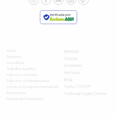
Verificada por
INSTITUCIONAL
A INFLUX
Sobre
Método
Garantia
Cursos
Convênios
Unidades
Trabalhe na inFlux
Notícias
Fale com a Escola
Blog
Fale com a Franqueadora
Teste TOEIC®
Common European Framework
Experience
Teste de Inglês Online
Política de Privacidade