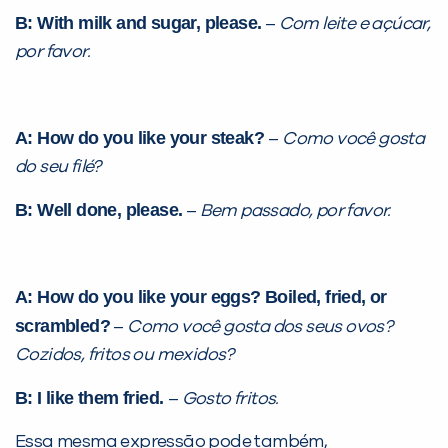
Preencha com seus dados abaixo e
B: With milk and sugar, please.
–
Com leite e açúcar,
já vamos te colocar em contato
por favor.
com a
:
A: How do you like your steak?
–
Como você gosta
do seu filé?
B:
Well done
, please.
–
Bem passado, por favor.
Você é aluno inFlux?
A: How do you like your eggs? Boiled, fried, or
Sim
Não
scrambled?
–
Como você gosta dos seus ovos?
Cozidos, fritos ou mexidos?
B: I like them fried.
–
Gosto fritos.
Essa mesma expressão pode também,