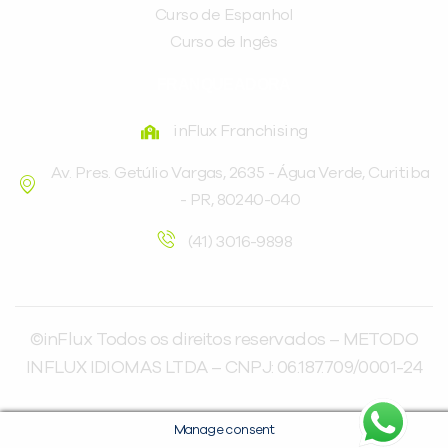
Curso de Espanhol
Curso de Ingês
FRANQUEADORA
inFlux Franchising
Av. Pres. Getúlio Vargas, 2635 - Água Verde, Curitiba
- PR, 80240-040
(41) 3016-9898
©inFlux Todos os direitos reservados – METODO
INFLUX IDIOMAS LTDA – CNPJ: 06.187.709/0001-24
Manage consent