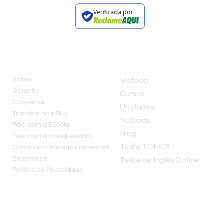
Verificada por
INSTITUCIONAL
A INFLUX
Sobre
Método
Garantia
Cursos
Convênios
Unidades
Trabalhe na inFlux
Notícias
Fale com a Escola
Blog
Fale com a Franqueadora
Teste TOEIC®
Common European Framework
Experience
Teste de Inglês Online
Política de Privacidade
CURSOS