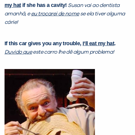
com a
:
my hat
if she has a cavity!
Susan vai ao dentista
amanhã, e
eu trocarei de nome
se ela tiver alguma
cárie!
If this car gives you any trouble,
I’ll eat my hat
.
Duvido que
este carro lhe dê algum problema!
Você é aluno inFlux?
Sim
Não
VOLTAR