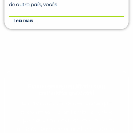
de outro país, vocês
Leia mais...
Evolua seu aprendizado com
conteúdos gratuitos!
Cadastre-se e receba conteúdos que
aceleram seu aprendizado de inglês e
espanhol, com dicas práticas e materiais
gratuitos para evoluir no idioma todos os