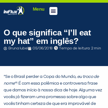
Menu
Conheça a inFlux
Testes e Certificações
Fale Conosco
Portal do aluno
inFlux Climber
Seja um franqueado
O que significa “I’ll eat
my hat” em inglês?
Bruna Iubel
05/06/2018
Tempo de leitura:
“Se o Brasil perder a Copa do Mundo,
eu troco de
nome
“! É com essa polêmica e controversa frase
que damos início à nossa dica de hoje. Alguma vez
vocês já fizeram uma promessa sobre algo que
vocês tinham certeza de que era improvável de