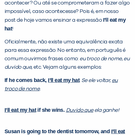
PEÇA UMA DEMONSTRAÇÃO DE MÉTODO
acontecer? Ou até se comprometeram a fazer algo
impossível, caso acontecesse? Pois é, em nosso
I’ll eat my
post de hoje vamos ensinar a expressão
Desculpe!
hat
!
Não encontramos nenhuma unidade
inFlux nesta cidade ou bairro que
Oficialmente, não existe uma equivalência exata
você digitou.
para essa expressão. No entanto, em português é
comum ouvirmos frases como:
eu troco de nome
,
eu
duvido que
, etc. Vejam alguns exemplos:
If he comes back,
I’ll eat my hat
.
Se ele voltar,
eu
troco de nome
.
I’ll eat my hat
if she wins.
Duvido que
ela ganhe!
Preencha com seus dados abaixo e
já vamos te colocar em contato
Susan is going to the dentist tomorrow, and
I’ll eat