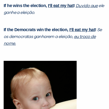
If he wins the election,
I’ll eat my hat
!
Duvido que
ele
ganhe a eleição.
If the Democrats win the election,
I’ll eat my hat
!
Se
os democratas ganharem a eleição,
eu troco de
nome.