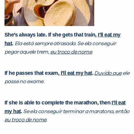
She’s always late. If she gets that train,
I’ll eat my
hat
.
Ela está sempre atrasada. Se ela conseguir
pegar aquele trem,
eu troco de nome
.
If he passes that exam,
I’ll eat my hat
.
Duvido que
ele
passe no exame.
If she is able to complete the marathon, then
I’ll eat
my hat
.
Se ela conseguir terminar a maratona, então
eu troco de nome
.