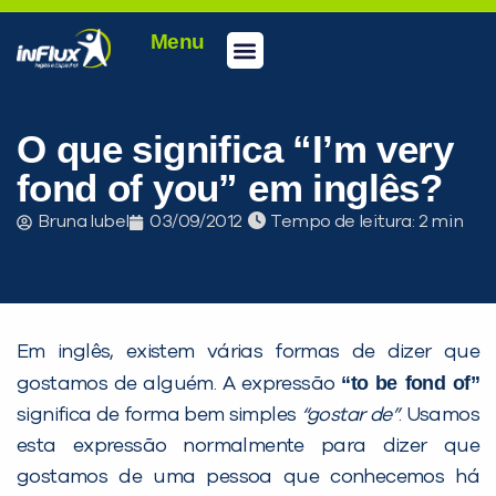
Menu
Conheça a inFlux
Testes e Certificações
Fale Conosco
Portal do aluno
inFlux Climber
Seja um franqueado
O que significa “I’m very
fond of you” em inglês?
Bruna Iubel
03/09/2012
Tempo de leitura:
Em inglês, existem várias formas de dizer que
“to be fond of”
gostamos de alguém. A expressão
significa de forma bem simples
“gostar de”
. Usamos
esta expressão normalmente para dizer que
PEÇA UMA DEMONSTRAÇÃO DE MÉTODO
gostamos de uma pessoa que conhecemos há