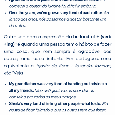
comecei a gostar do lugar e foi difícil ir embora.
Over the years, we’ve grown very fond of each other.
Ao
longo dos anos, nós passamos a gostar bastante um
do outro.
“to be fond of + (verb
Outro uso para a expressão
+ing)”
é quando uma pessoa tem o hábito de fazer
uma coisa, que nem sempre é agradável aos
outros, uma coisa irritante. Em português, seria
equivalente a
“gosta de ficar + fazendo, falando,
etc.”
Veja:
My grandfather was very fond of handing out advice to
all my friends.
Meu avô gostava de ficar dando
conselho pra todos os meus amigos.
Sheila’s very fond of telling other people what to do.
Ela
gosta de ficar falando o que os outros tem que fazer.