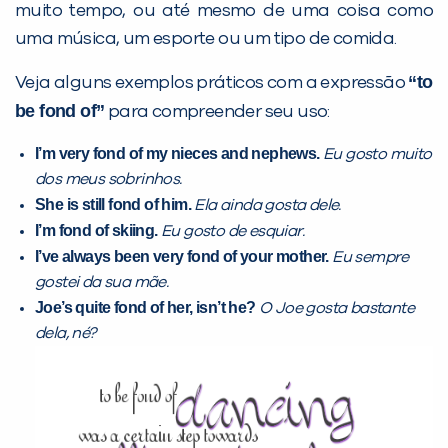
muito tempo, ou até mesmo de uma coisa como
Desculpe!
uma música, um esporte ou um tipo de comida.
Não encontramos nenhuma unidade
“to
Veja alguns exemplos práticos com a expressão
inFlux nesta cidade ou bairro que
be fond of”
para compreender seu uso:
você digitou.
I’m very fond of my nieces and nephews.
Eu gosto muito
dos meus sobrinhos.
She is still fond of him.
Ela ainda gosta dele.
I’m fond of skiing.
Eu gosto de esquiar.
I’ve always been very fond of your mother.
Eu sempre
gostei da sua mãe.
Joe’s quite fond of her, isn’t he?
O Joe gosta bastante
dela, né?
Preencha com seus dados abaixo e
já vamos te colocar em contato
com a
: