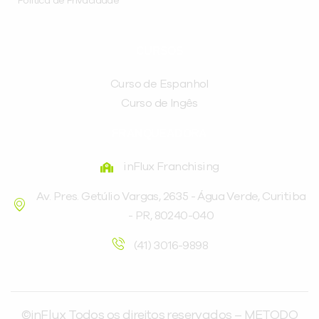
Política de Privacidade
CURSOS
Curso de Espanhol
Curso de Ingês
FRANQUEADORA
inFlux Franchising
Av. Pres. Getúlio Vargas, 2635 - Água Verde, Curitiba
- PR, 80240-040
(41) 3016-9898
©inFlux Todos os direitos reservados – METODO