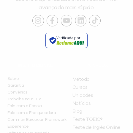
avançado mais rápido.
Verificada por
INSTITUCIONAL
A INFLUX
Sobre
Método
Garantia
Cursos
Convênios
Unidades
Trabalhe na inFlux
Notícias
Fale com a Escola
Blog
Fale com a Franqueadora
Teste TOEIC®
Common European Framework
Experience
Teste de Inglês Online