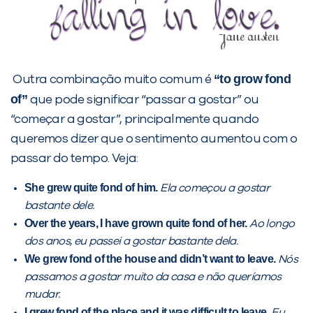
“to grow fond
Outra combinação muito comum é
of”
que pode significar “passar a gostar” ou
“começar a gostar”, principalmente quando
queremos dizer que o sentimento aumentou com o
Você é aluno inFlux?
passar do tempo. Veja:
Sim
Não
She grew quite fond of him.
Ela começou a gostar
bastante dele.
Over the years, I have grown quite fond of her.
Ao longo
dos anos, eu passei a gostar bastante dela.
We grew fond of the house and didn’t want to leave.
Nós
VOLTAR
passamos a gostar muito da casa e não queríamos
mudar.
I grew fond of the place and it was difficult to leave.
Eu