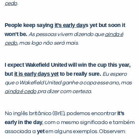
cedo
.
People keep saying
it’s early day
s yet but soon it
won’t be.
As pessoas vivem dizendo que
ainda é
cedo
, mas logo não será mais.
I expect Wakefield United will win the cup this year,
but
it is early days yet
to be really sure.
Eu espero
que o Wakefield United ganhe a copa esse ano, mas
ainda é cedo
pra dizer com certeza.
it’s
No inglês britânico (BrE), podemos encontrar
early in the day
, com o mesmo significado e também
yet
associada a
em alguns exemplos. Observem: