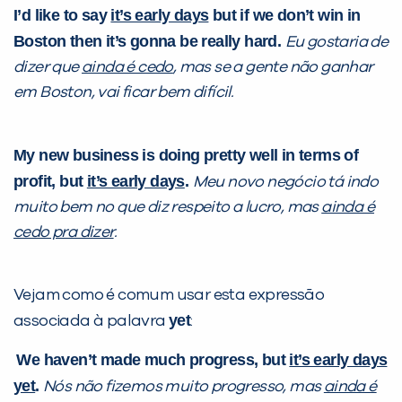
I’d like to say
it’s early days
but if we don’t win in
Boston then it’s gonna be really hard.
Eu gostaria de
dizer que
ainda é cedo
, mas se a gente não ganhar
em Boston, vai ficar bem difícil.
My new business is doing pretty well in terms of
profit, but
it’s early days
.
Meu novo negócio tá indo
Você é aluno inFlux?
muito bem no que diz respeito a lucro, mas
ainda é
Sim
Não
cedo pra dizer
.
Vejam como é comum usar esta expressão
yet
associada à palavra
:
We haven’t made much progress, but
it’s early days
VOLTAR
yet
.
Nós não fizemos muito progresso, mas
ainda é