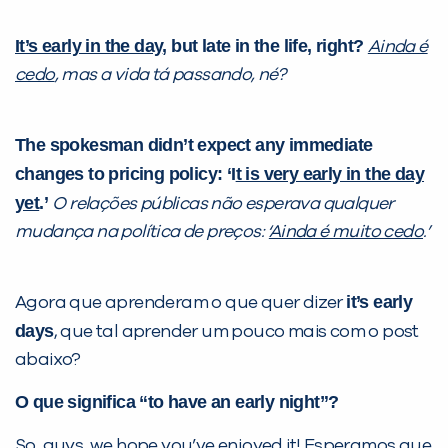
It’s early in the day
, but late in the life, right?
Ainda é
cedo
, mas a vida tá passando, né?
The spokesman didn’t expect any immediate
changes to pricing policy: ‘I
t is very early in the day
yet
.’
O relações públicas não esperava qualquer
mudança na política de preços: ‘
Ainda é muito cedo
.’
it’s early
Agora que aprenderam o que quer dizer
days
, que tal aprender um pouco mais com o post
abaixo?
O que significa “to have an early night”?
So, guys, we hope you’ve enjoyed it! Esperamos que