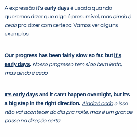
it’s early days
A expressão
é usada quando
Desculpe!
queremos dizer que algo é presumível, mas
ainda é
Não encontramos nenhuma unidade
cedo
pra dizer com certeza. Vamos ver alguns
inFlux nesta cidade ou bairro que
exemplos:
você digitou.
Our progress has been fairly slow so far, but
it’s
early days
.
Nosso progresso tem sido bem lento,
mas
ainda é cedo
.
It’s early days
and it can’t happen overnight, but it’s
a big step in the right direction.
Ainda é cedo
e isso
não vai acontecer do dia pra noite, mas é um grande
Preencha com seus dados abaixo e
passo na direção certa.
já vamos te colocar em contato
com a
: