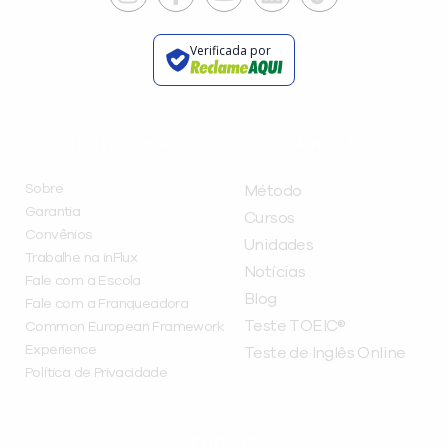
Verificada por
INSTITUCIONAL
A INFLUX
Sobre
Método
Garantia
Cursos
Convênios
Unidades
Trabalhe na inFlux
Notícias
Fale com a Escola
Blog
Fale com a Franqueadora
Teste TOEIC®
Common European Framework
Experience
Teste de Inglês Online
Política de Privacidade
CURSOS