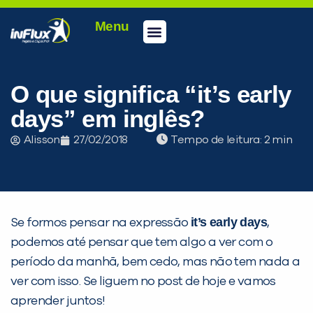
Menu
Conheça a inFlux
Testes e Certificações
Fale Conosco
Portal do aluno
inFlux Climber
Seja um franqueado
O que significa “it’s early
days” em inglês?
Alisson
27/02/2018
Tempo de leitura:
it’s early days
Se formos pensar na expressão
,
podemos até pensar que tem algo a ver com o
período da manhã, bem cedo, mas não tem nada a
ver com isso. Se liguem no post de hoje e vamos
PEÇA UMA DEMONSTRAÇÃO DE MÉTODO
aprender juntos!