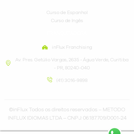
Curso de Espanhol
Curso de Ingês
FRANQUEADORA
inFlux Franchising
Av. Pres. Getúlio Vargas, 2635 - Água Verde, Curitiba
- PR, 80240-040
(41) 3016-9898
©inFlux Todos os direitos reservados – METODO
INFLUX IDIOMAS LTDA – CNPJ: 06.187.709/0001-24