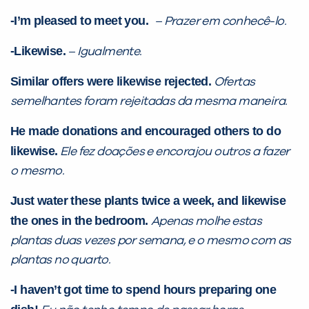
-I’m pleased to meet you.
– Prazer em conhecê-lo.
-Likewise.
– Igualmente.
Similar offers were likewise rejected.
Ofertas
semelhantes foram rejeitadas da mesma maneira.
He made donations and encouraged others to do
Você é aluno inFlux?
likewise.
Ele fez doações e encorajou outros a fazer
Sim
Não
o mesmo.
Just water these plants twice a week, and likewise
the ones in the bedroom.
Apenas molhe estas
plantas duas vezes por semana, e o mesmo com as
plantas no quarto.
VOLTAR
-I haven’t got time to spend hours preparing one