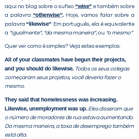
“wise”
aqui no blog sobre o sufixo
e também sobre
Desculpe!
“otherwise”
.
a palavra
Hoje, vamos falar sobre a
Não encontramos nenhuma unidade
“likewise”
inFlux nesta cidade ou bairro que
palavra
. Em português, ela é equivalente
você digitou.
a
“igualmente”
,
“da mesma maneira”
, ou
“o mesmo”
.
Quer ver como é simples? Veja estes exemplos:
All of your classmates have begun their projects,
and you should do likewise.
Todos os seus colegas
começaram seus projetos, você deveria fazer o
mesmo.
They said that homelessness was increasing.
Likewise, unemployment was up.
Eles disseram que
Preencha com seus dados abaixo e
o número de moradores de rua estava aumentando.
já vamos te colocar em contato
Da mesma maneira, a taxa de desemprego também
com a
:
está alta.