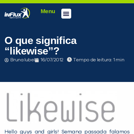
Menu
Conheça a inFlux
Testes e Certificações
Fale Conosco
Portal do aluno
inFlux Climber
Seja um franqueado
O que significa
“likewise”?
Bruna Iubel
16/07/2012
Tempo de leitura:
PEÇA UMA DEMONSTRAÇÃO DE MÉTODO
Hello guys and girls! Semana passada falamos