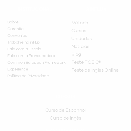
INSTITUCIONAL
A INFLUX
Sobre
Método
Garantia
Cursos
Convênios
Unidades
Trabalhe na inFlux
Notícias
Fale com a Escola
Blog
Fale com a Franqueadora
Teste TOEIC®
Common European Framework
Experience
Teste de Inglês Online
Política de Privacidade
CURSOS
Curso de Espanhol
Curso de Ingês
FRANQUEADORA