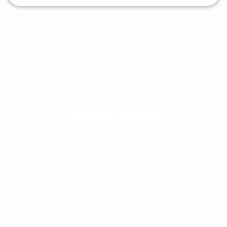
Evolua seu aprendizado com
conteúdos gratuitos!
Cadastre-se e receba conteúdos que
aceleram seu aprendizado de inglês e
espanhol, com dicas práticas e materiais
gratuitos para evoluir no idioma todos os
dias.