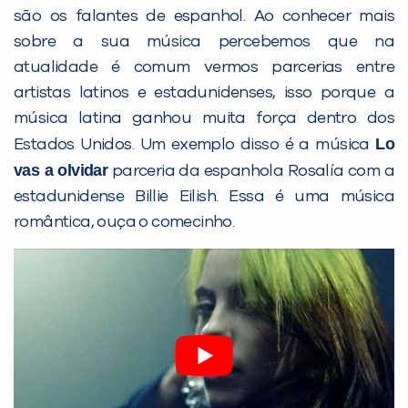
são os falantes de espanhol. Ao conhecer mais
sobre a sua música percebemos que na
PEÇA UMA DEMONSTRAÇÃO DE MÉTODO
atualidade é comum vermos parcerias entre
artistas latinos e estadunidenses, isso porque a
música latina ganhou muita força dentro dos
Desculpe!
Lo
Estados Unidos. Um exemplo disso é a música
Não encontramos nenhuma unidade
vas a olvidar
parceria da espanhola Rosalía com a
inFlux nesta cidade ou bairro que
estadunidense Billie Eilish. Essa é uma música
você digitou.
romântica, ouça o comecinho.