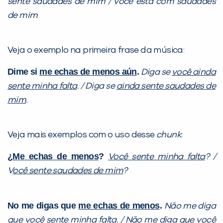
sente saudades de mim / você está com saudades
de mim
VOLTAR
Veja o exemplo na primeira frase da música:
Dime si
me echas de menos aún
.
Diga se
você ainda
sente minha falta
. / Diga se
ainda sente saudades de
mim
.
Veja mais exemplos com o uso desse
chunk
:
¿
Me echas de menos
?
Você sente minha falta
? /
V
ocê sente saudades de mim
?
No me digas que
me echas de menos
.
Não me diga
que
você sente minha falta
. / Não me diga que
você