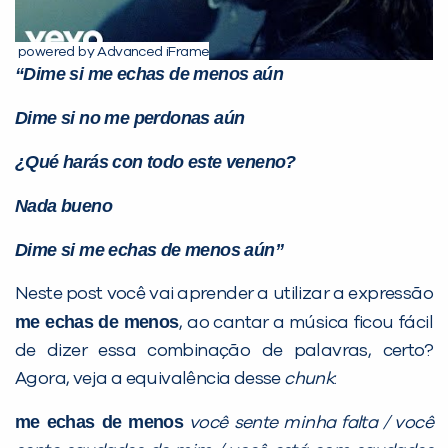
Preencha com seus dados abaixo e
powered by Advanced iFrame
já vamos te colocar em contato
“Dime si me echas de menos aún
com a
:
Dime si no me perdonas aún
¿Qué harás con todo este veneno?
Nada bueno
Dime si me echas de menos aún”
Neste post você vai aprender a utilizar a expressão
me echas de menos
Você é aluno inFlux?
,
ao cantar a música ficou fácil
Sim
Não
de dizer essa combinação de palavras, certo?
Agora, veja a equivalência desse
chunk
:
me echas de menos
você sente minha falta / você