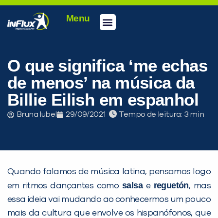
Menu
Conheça a inFlux
Testes e Certificações
Fale Conosco
Portal do aluno
inFlux Climber
Seja um franqueado
O que significa ‘me echas
de menos’ na música da
Billie Eilish em espanhol
Bruna Iubel
29/09/2021
Tempo de leitura:
Quando falamos de música latina, pensamos logo
salsa
reguetón
em ritmos dançantes como
e
, mas
essa ideia vai mudando ao conhecermos um pouco
mais da cultura que envolve os hispanófonos, que