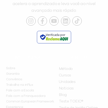
acelera o aprendizado e leva você ao nível
avançado mais rápido.
Verificada por
INSTITUCIONAL
A INFLUX
Sobre
Método
Garantia
Cursos
Convênios
Unidades
Trabalhe na inFlux
Notícias
Fale com a Escola
Blog
Fale com a Franqueadora
Teste TOEIC®
Common European Framework
Experience
Teste de Inglês Online