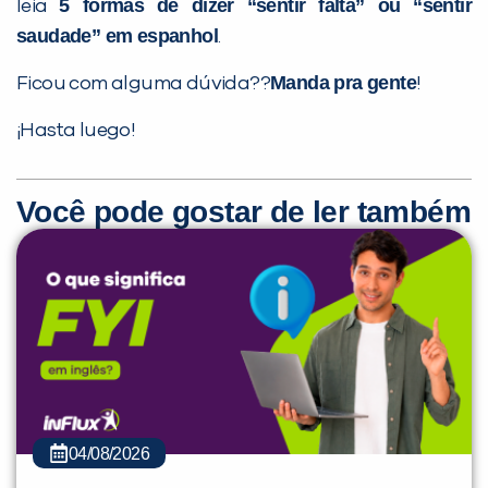
5 formas de dizer “sentir falta” ou “sentir
leia
saudade” em espanhol
.
Manda pra gente
Ficou com alguma dúvida??
!
¡Hasta luego!
Você pode gostar de ler também
04/08/2026