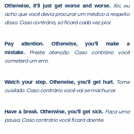
com a
:
Otherwise, it’ll just get worse and worse.
Xiii, eu
acho que você devia procurar um médico a respeito
disso. Caso contrário, só ficará cada vez pior.
Pay attention. Otherwise, you’ll make a
mistake.
Preste atenção. Caso contrário você
cometerá um erro.
Você é aluno inFlux?
Sim
Não
Watch your step. Otherwise, you’ll get hurt.
Tome
cuidado. Caso contrário você vai se machucar.
Have a break. Otherwise, you’ll get sick.
Faça uma
pausa. Caso contrário você ficará doente.
VOLTAR