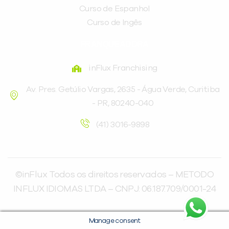
Curso de Espanhol
Curso de Ingês
FRANQUEADORA
inFlux Franchising
Av. Pres. Getúlio Vargas, 2635 - Água Verde, Curitiba
- PR, 80240-040
(41) 3016-9898
©inFlux Todos os direitos reservados – METODO
INFLUX IDIOMAS LTDA – CNPJ: 06.187.709/0001-24
Manage consent