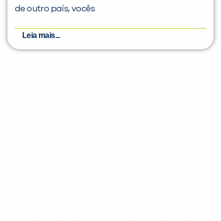
de outro país, vocês
Leia mais...
Evolua seu aprendizado com
conteúdos gratuitos!
Cadastre-se e receba conteúdos que
aceleram seu aprendizado de inglês e
espanhol, com dicas práticas e materiais
gratuitos para evoluir no idioma todos os