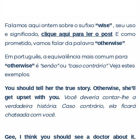
Desculpe!
“wise”
Falamos aqui ontem sobre o sufixo
, seu uso
Não encontramos nenhuma unidade
clique aqui para ler o post
e significado,
. E como
inFlux nesta cidade ou bairro que
“otherwise”
prometido, vamos falar da palavra
.
você digitou.
Em português, a equivalência mais comum para
“otherwise”
é
“senão”
ou
“caso contrário”
. Veja estes
exemplos:
You should tell her the true story. Otherwise, she’ll
get upset with you.
Você deveria contar-lhe a
verdadeira história. Caso contrário, ela ficará
chateada com você.
Preencha com seus dados abaixo e
já vamos te colocar em contato
Gee, I think you should see a doctor about it.