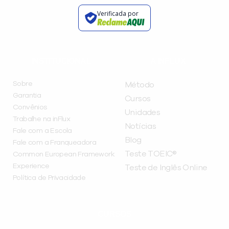
Verificada por
INSTITUCIONAL
A INFLUX
Sobre
Método
Garantia
Cursos
Convênios
Unidades
Trabalhe na inFlux
Notícias
Fale com a Escola
Blog
Fale com a Franqueadora
Teste TOEIC®
Common European Framework
Experience
Teste de Inglês Online
Política de Privacidade
CURSOS