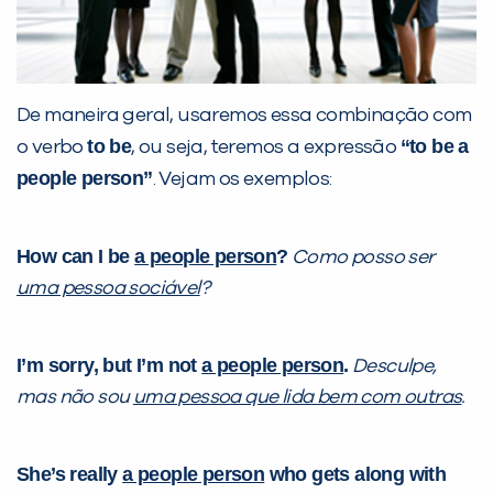
De maneira geral, usaremos essa combinação com
to be
“to be a
o verbo
, ou seja, teremos a expressão
people person”
. Vejam os exemplos:
How can I be
a people person
?
Como posso ser
uma pessoa sociável
?
I’m sorry, but I’m not
a people person
.
Desculpe,
mas não sou
uma pessoa que lida bem com outras
.
She’s really
a people person
who gets along with