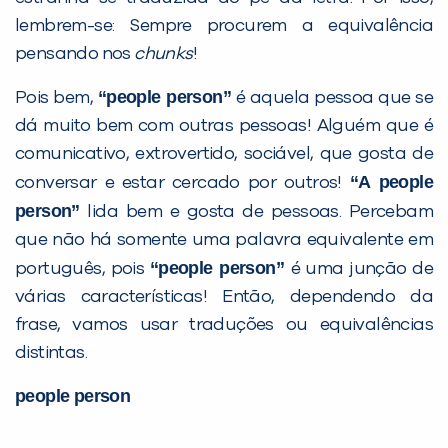
lembrem-se: Sempre procurem a equivalência
pensando nos
chunks
!
PEÇA UMA DEMONSTRAÇÃO DE MÉTODO
“people person”
Pois bem,
é aquela pessoa que se
dá muito bem com outras pessoas! Alguém que é
Desculpe!
comunicativo, extrovertido, sociável, que gosta de
Não encontramos nenhuma unidade
“A people
conversar e estar cercado por outros!
inFlux nesta cidade ou bairro que
person”
lida bem e gosta de pessoas. Percebam
você digitou.
que não há somente uma palavra equivalente em
“people person”
português, pois
é uma junção de
várias características! Então, dependendo da
frase, vamos usar traduções ou equivalências
distintas.
people person