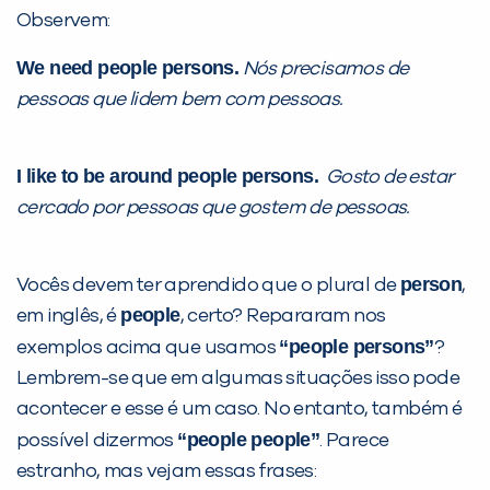
Observem:
Preencha com seus dados abaixo e
We need people persons.
Nós precisamos de
já vamos te colocar em contato
pessoas que lidem bem com pessoas.
com a
:
I like to be around people persons.
Gosto de estar
cercado por pessoas que gostem de pessoas.
person
Vocês devem ter aprendido que o plural de
,
people
em inglês, é
, certo? Repararam nos
“people persons”
exemplos acima que usamos
?
Você é aluno inFlux?
Lembrem-se que em algumas situações isso pode
Sim
Não
acontecer e esse é um caso. No entanto, também é
“people people”
possível dizermos
. Parece
estranho, mas vejam essas frases: