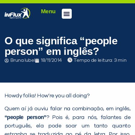
Menu
Conheça a inFlux
Testes e Certificações
Fale Conosco
Portal do aluno
inFlux Climber
Seja um franqueado
O que significa “people
person” em inglês?
Bruna Iubel
18/11/2014
Tempo de leitura:
Howdy folks! How’re you all doing?
Quem aí já ouviu falar na combinação, em inglês,
“people person”
? Pois é, para nós, falantes de
português, ela pode soar um tanto quanto
estranha se traduzida ao pé da letra. Por isso,