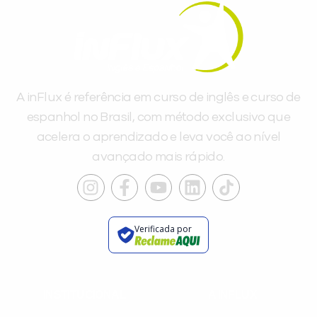
A inFlux é referência em curso de inglês e curso de
espanhol no Brasil, com método exclusivo que
acelera o aprendizado e leva você ao nível
avançado mais rápido.
Verificada por
INSTITUCIONAL
A INFLUX