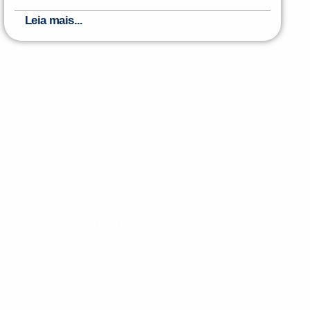
Leia mais...
PEÇA UMA DEMONSTRAÇÃO DE MÉTODO
Desculpe!
Não encontramos nenhuma unidade
inFlux nesta cidade ou bairro que
você digitou.
ráticas e materiais gratuitos para