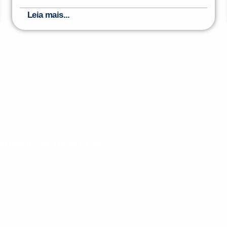
Leia mais...
nteúdos gratuitos!
ram seu aprendizado de inglês e espanhol, com dicas p