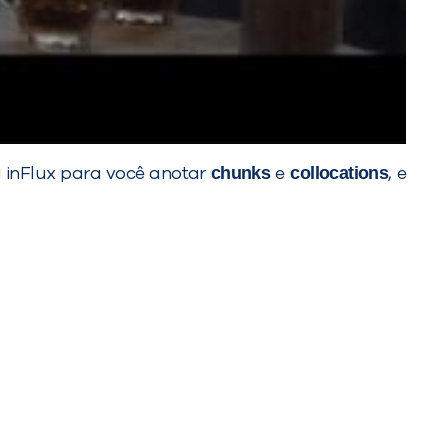
chunks
collocations
a inFlux para você anotar
e
, e