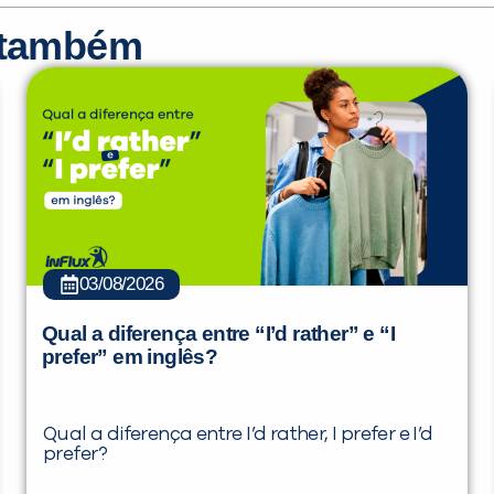
r também
03/08/2026
Qual a diferença entre “I’d rather” e “I
prefer” em inglês?
Qual a diferença entre I’d rather, I prefer e I’d
prefer?