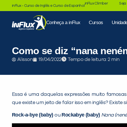
inFlux Climber
Seja
inFlux - Curso de Inglês e Curso de Espanhol
Conheça a inFlux
Cursos
Unidad
Como se diz “nana nené
Tempo de leitura:
Alisson
19/04/2022
Essa é uma daquelas expressões muito famosas e
que existe um jeito de falar isso em inglês? Existe
Rock-a-bye (baby)
Rockabye (baby)
ou
Nana (nen