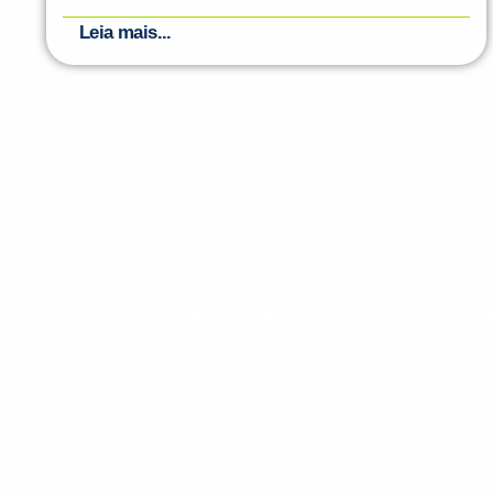
Leia mais...
Evolua seu aprendizado com co
Cadastre-se e receba conteúdos que acele
evoluir no idioma todos os dias.