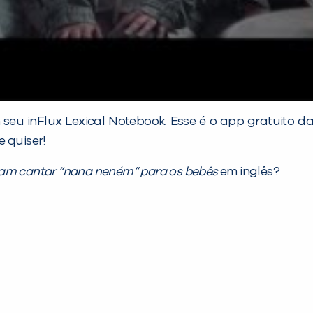
eu inFlux Lexical Notebook. Esse é o app gratuito d
 quiser!
ram cantar “nana neném” para os
bebês
em inglês?