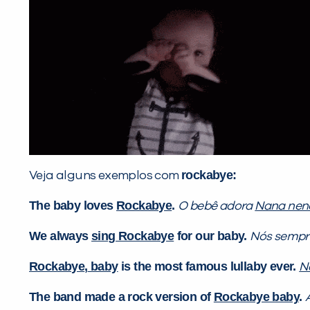
rockabye:
Veja alguns exemplos com
The baby loves
Rockabye
.
O bebê adora
Nana ne
We always
sing Rockabye
for our baby.
Nós semp
Rockabye
,
baby
is the most famous lullaby ever.
N
The band made a rock version of
Rockabye baby
.