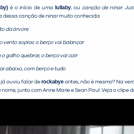
aby)
lullaby
é o início de uma
, ou
canção de ninar.
Just
a dessa canção de ninar muito conhecida:
to da árvore
vento soprar, o berço vai balançar
o galho quebrar, o berço vai cair
vai abaixo, com berço e tudo
rockabye
já ouviu falar de
antes, não é mesmo? Na verda
ome, junto com Anne Marie e Sean Paul. Veja o clipe d