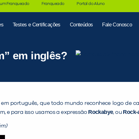
 um Franqueado
Franqueado
Portal do Aluno
es
Testes e Certificações
Conteúdos
Fale Conosco
m” em inglês?
m português, que todo mundo reconhece logo de cara
Rockabye
Rock-
 sim, e para isso usamos a expressão
, ou
ém)