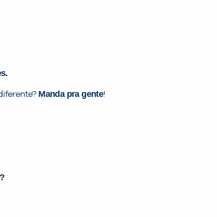
s.
Manda pra gente
diferente?
!
s?