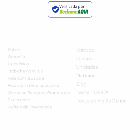
Verificada por
INSTITUCIONAL
A INFLUX
Sobre
Método
Garantia
Cursos
Convênios
Unidades
Trabalhe na inFlux
Notícias
Fale com a Escola
Blog
Fale com a Franqueadora
Teste TOEIC®
Common European Framework
Experience
Teste de Inglês Online
Política de Privacidade
CURSOS