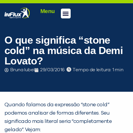
Menu
Conheça a inFlux
Testes e Certificações
Fale Conosco
Portal do aluno
inFlux Climber
Seja um franqueado
O que significa “stone
cold” na música da Demi
Lovato?
Bruna Iubel
29/03/2016
Tempo de leitura:
Quando falamos da expressão “stone cold”
podemos analisar de formas diferentes. Seu
significado mais literal seria “completamente
PEÇA UMA DEMONSTRAÇÃO DE MÉTODO
gelado”. Vejam: