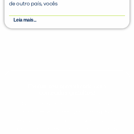
de outro país, vocês
Leia mais...
Evolua seu aprendizado com
conteúdos gratuitos!
Cadastre-se e receba conteúdos que
aceleram seu aprendizado de inglês e
espanhol, com dicas práticas e materiais
gratuitos para evoluir no idioma todos os