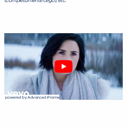
(completamente cego); etc.
Você é aluno inFlux?
Sim
Não
powered by Advanced iFrame
VOLTAR