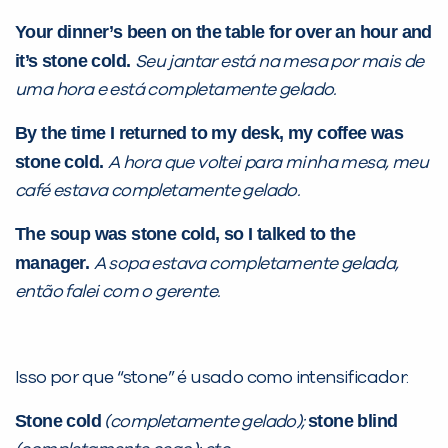
Your dinner’s been on the table for over an hour and
Desculpe!
it’s stone cold.
Seu jantar está na mesa por mais de
Não encontramos nenhuma unidade
uma hora e está completamente gelado.
inFlux nesta cidade ou bairro que
você digitou.
By the time I returned to my desk, my coffee was
stone cold.
A hora que voltei para minha mesa, meu
café estava completamente gelado.
The soup was stone cold, so I talked to the
manager.
A sopa estava completamente gelada,
então falei com o gerente.
Isso por que “stone” é usado como intensificador:
Preencha com seus dados abaixo e
já vamos te colocar em contato
Stone cold
stone blind
(completamente gelado);
com a
: