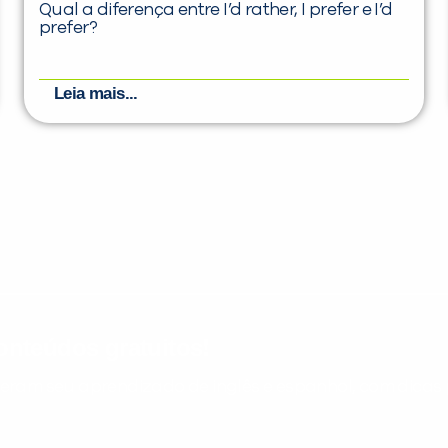
Qual a diferença entre I’d rather, I prefer e I’d
prefer?
Leia mais...
nteúdos gratuitos!
ram seu aprendizado de inglês e espanhol, com dicas p