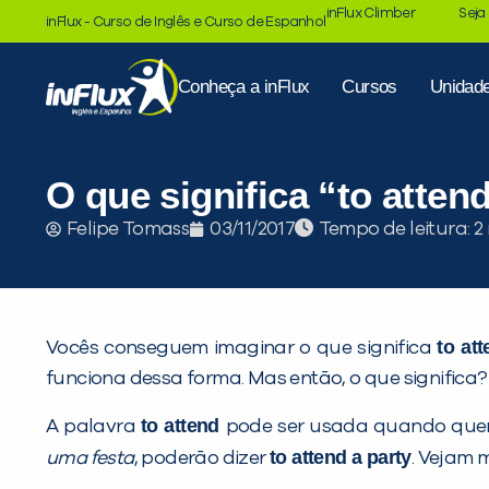
inFlux Climber
Seja
inFlux - Curso de Inglês e Curso de Espanhol
Conheça a inFlux
Cursos
Unidad
O que significa “to atten
Tempo de leitura:
Felipe Tomass
03/11/2017
to at
Vocês conseguem imaginar o que significa
funciona dessa forma. Mas então, o que significa?
to attend
A palavra
pode ser usada quando que
to attend a party
uma festa
, poderão dizer
. Vejam 