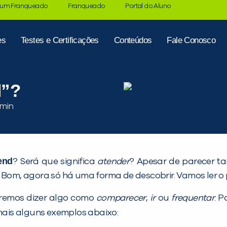
 um Franqueado
Franqueado
Portal do Aluno
es
Testes e Certificações
Conteúdos
Fale Conosco
d”?
tend
? Será que significa
atender
? Apesar de parecer t
 Bom, agora só há uma forma de descobrir. Vamos ler o 
remos dizer algo como
comparecer
,
ir
ou
frequentar
. 
mais alguns exemplos abaixo: