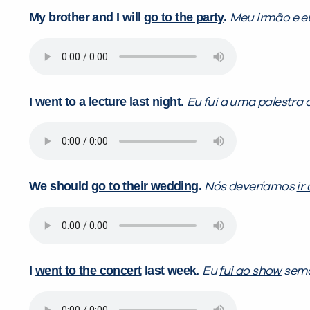
My brother and I will
go to the party
.
Meu irmão e 
I
went to a lecture
last night.
Eu
fui a uma palestra
o
We should
go to their wedding
.
Nós deveríamos
ir
I
went to the concert
last week.
Eu
fui ao show
sema