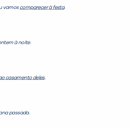
eu vamos
comparecer à festa
.
ntem à noite.
 ao casamento deles
.
na passada.