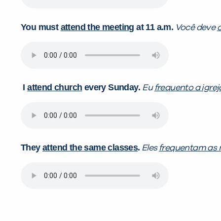
You must
attend the meeting
at 11 a.m.
Você deve
I
attend church
every Sunday.
Eu
frequento a igrej
They
attend the same classes
.
Eles
frequentam as