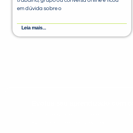
trabalho, grupo ou conversa online e ficou
em dúvida sobre o
Leia mais...
Evolua seu aprendizado com co
Cadastre-se e receba conteúdos que acele
evoluir no idioma todos os dias.