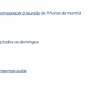
comparecer à reunião
às 11 horas da manhã.
a
todos os domingos.
 mesmas aulas
.