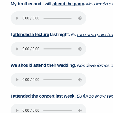
My brother and I will
attend the party
.
Meu irmão e
I
attended a lecture
last night.
Eu
fui a uma palestra
We should
attend their wedding
.
Nós deveríamos
c
I
attended the concert
last week.
Eu
fui ao show
sem