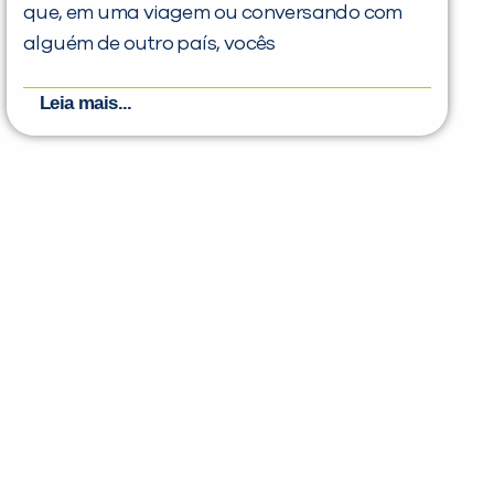
que, em uma viagem ou conversando com
alguém de outro país, vocês
Leia mais...
PEÇA UMA DEMONSTRAÇÃO DE MÉTODO
Desculpe!
Não encontramos nenhuma unidade
inFlux nesta cidade ou bairro que
você digitou.
ráticas e materiais gratuitos para