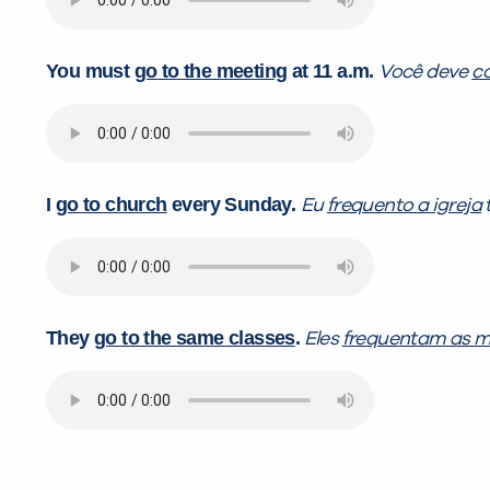
You must
go to the meeting
at 11 a.m.
Você deve
c
I
go to church
every Sunday.
Eu
frequento a igreja
They
go to the same classes
.
Eles
frequentam as 