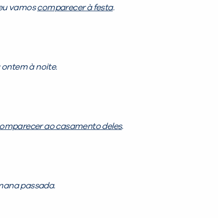
 eu vamos
comparecer à festa
.
ontem à noite.
omparecer ao casamento deles
.
ana passada.