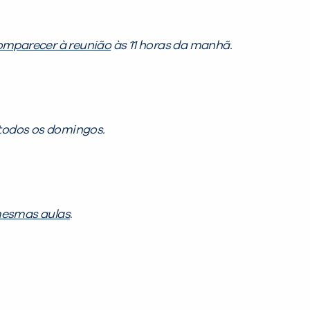
omparecer à reunião
às 11 horas da manhã.
todos os domingos.
mesmas aulas
.