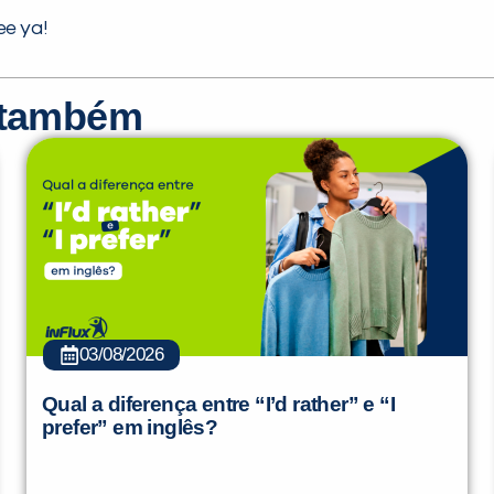
ee ya!
r também
03/08/2026
Qual a diferença entre “I’d rather” e “I
prefer” em inglês?