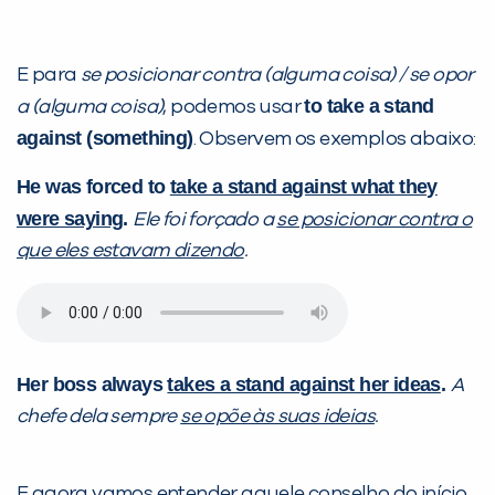
E para
se posicionar contra (alguma coisa) / se opor
to take a stand
a (alguma coisa)
, podemos usar
against (something)
. Observem os exemplos abaixo:
He was forced to
take a stand against what they
were saying
.
Ele foi forçado a
se posicionar contra o
que eles estavam dizendo
.
Her boss always
takes a stand against her ideas
.
A
chefe dela sempre
se opõe às suas ideias
.
E agora vamos entender aquele conselho do início