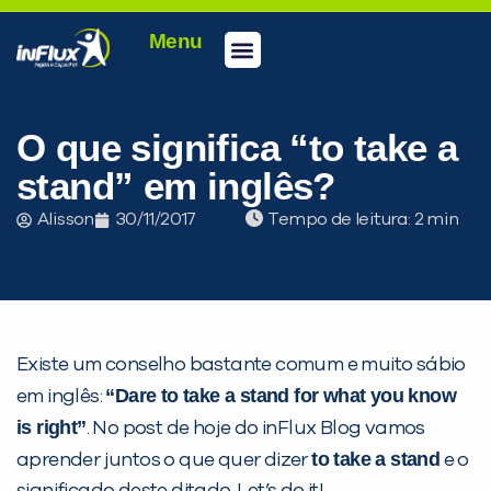
Menu
Conheça a inFlux
Testes e Certificações
Fale Conosco
Portal do aluno
inFlux Climber
Seja um franqueado
O que significa “to take a
stand” em inglês?
Alisson
30/11/2017
Tempo de leitura:
Existe um conselho bastante comum e muito sábio
“Dare to take a stand for what you know
em inglês:
is right”
. No post de hoje do inFlux Blog vamos
to take a stand
aprender juntos o que quer dizer
e o