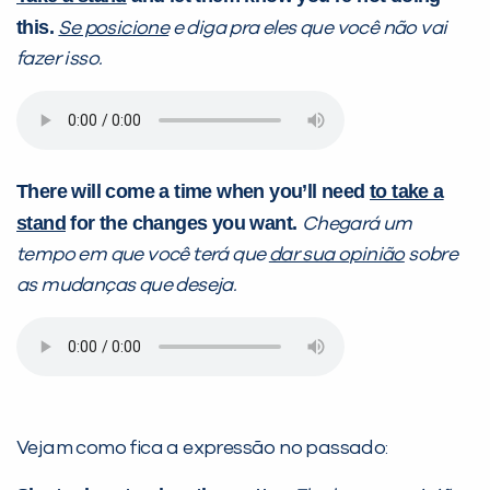
Preencha com seus dados abaixo e
this.
Se posicione
e diga pra eles que você não vai
já vamos te colocar em contato
fazer isso.
com a
:
There will come a time when you’ll need
to take a
stand
for the changes you want.
Chegará um
tempo em que você terá que
dar sua opinião
sobre
as mudanças que deseja.
Você é aluno inFlux?
Sim
Não
Vejam como fica a expressão no passado: