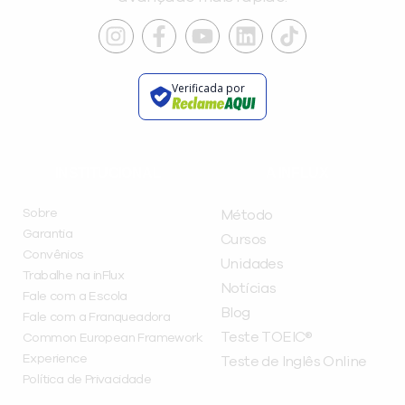
Verificada por
INSTITUCIONAL
A INFLUX
Sobre
Método
Garantia
Cursos
Convênios
Unidades
Trabalhe na inFlux
Notícias
Fale com a Escola
Blog
Fale com a Franqueadora
Teste TOEIC®
Common European Framework
Experience
Teste de Inglês Online
Política de Privacidade