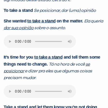
significado deste ditado. Let’s do it!
To take a stand
Se posicionar, dar (uma) opinião
PEÇA UMA DEMONSTRAÇÃO DE MÉTODO
She wanted
to take a stand
on the matter.
Ela queria
dar sua opinião
sobre o assunto.
Desculpe!
Não encontramos nenhuma unidade
inFlux nesta cidade ou bairro que
você digitou.
It’s time for you
to take a stand
and tell them some
things need to change.
Tá na hora de você
se
posicionar
e dizer pra eles que algumas coisas
precisam mudar.
Take a stand
and
let them know
you’re not doing