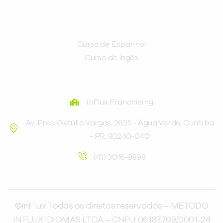
CURSOS
Curso de Espanhol
Curso de Ingês
FRANQUEADORA
inFlux Franchising
Av. Pres. Getúlio Vargas, 2635 - Água Verde, Curitiba
- PR, 80240-040
(41) 3016-9898
©inFlux Todos os direitos reservados – METODO
INFLUX IDIOMAS LTDA – CNPJ: 06.187.709/0001-24