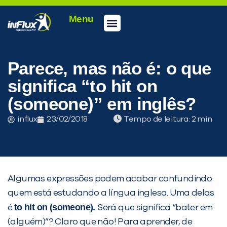
Menu
Conheça a inFlux
Testes e Certificações
Fale Conosco
Portal do aluno
inFlux Climber
Seja um franqueado
Parece, mas não é: o que
significa “to hit on
(someone)” em inglês?
influx
23/02/2018
Tempo de leitura:
Algumas expressões podem acabar confundindo
quem está estudando a língua inglesa. Uma delas
to hit on (someone).
é
Será que significa “bater em
(alguém)”? Claro que não! Para aprender, de