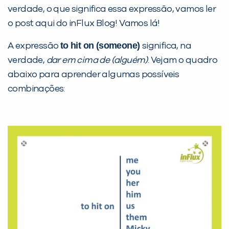
verdade, o que significa essa expressão, vamos ler
PEÇA UMA DEMONSTRAÇÃO DE MÉTODO
o post aqui do inFlux Blog! Vamos lá!
to hit on (someone)
A expressão
significa, na
Desculpe!
verdade,
dar em cima de (alguém)
. Vejam o quadro
Não encontramos nenhuma unidade
abaixo para aprender algumas possíveis
inFlux nesta cidade ou bairro que
combinações:
você digitou.
Preencha com seus dados abaixo e