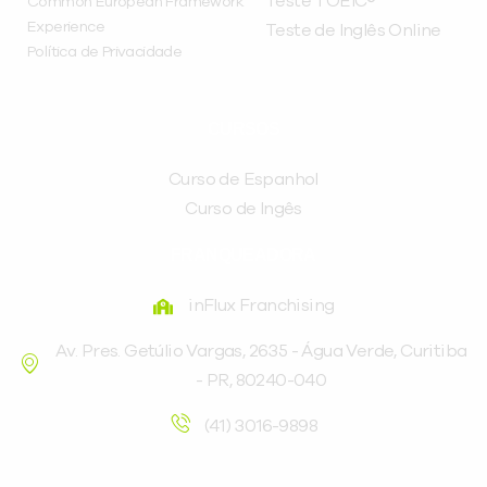
Teste TOEIC®
Common European Framework
Experience
Teste de Inglês Online
Política de Privacidade
CURSOS
Curso de Espanhol
Curso de Ingês
FRANQUEADORA
inFlux Franchising
Av. Pres. Getúlio Vargas, 2635 - Água Verde, Curitiba
- PR, 80240-040
(41) 3016-9898