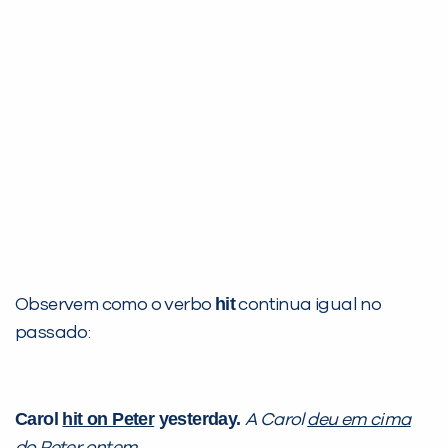
hit
Observem como o verbo
continua igual no
passado:
Carol
hit on Peter
yesterday.
A Carol
deu em cima
do Peter
ontem.