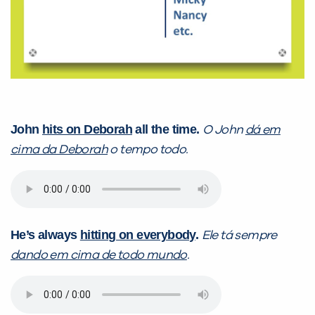
já vamos te colocar em contato
com a
:
John
hits on Deborah
all the time.
O John
dá em
cima da Deborah
o tempo todo.
Você é aluno inFlux?
Sim
Não
He’s always
hitting on everybody
.
Ele tá sempre
dando em cima de todo mundo
.