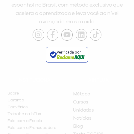
espanhol no Brasil, com método exclusivo que
acelera o aprendizado e leva você ao nível
avançado mais rápido.
Verificada por
INSTITUCIONAL
A INFLUX
Sobre
Método
Garantia
Cursos
Convênios
Unidades
Trabalhe na inFlux
Notícias
Fale com a Escola
Blog
Fale com a Franqueadora