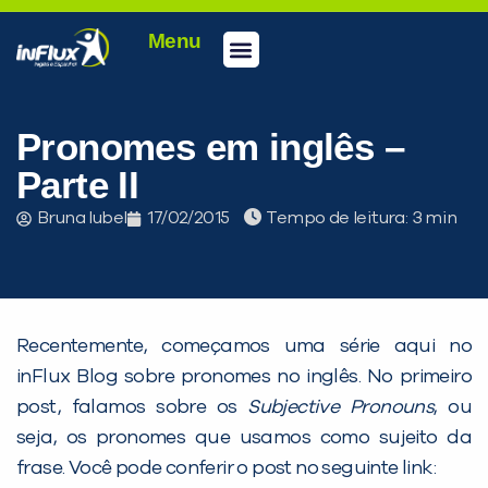
Menu
Conheça a inFlux
Testes e Certificações
Fale Conosco
Portal do aluno
inFlux Climber
Seja um franqueado
Pronomes em inglês –
Parte II
Bruna Iubel
17/02/2015
Tempo de leitura:
Recentemente, começamos uma série aqui no
inFlux Blog sobre pronomes no inglês. No primeiro
post, falamos sobre os
Subjective Pronouns
, ou
seja, os pronomes que usamos como sujeito da
frase. Você pode conferir o post no seguinte link: