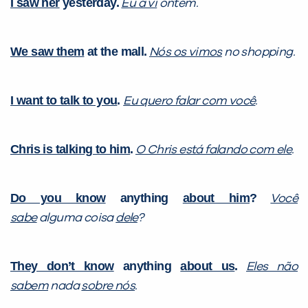
I saw her
yesterday.
Eu a vi
ontem.
We saw them
at the mall.
Nós os vimos
no shopping.
I want to talk to you
.
Eu quero falar com você
.
Chris is talking to him
.
O Chris está falando com ele
.
Do you know
anything
about him
?
Você
sabe
alguma coisa
dele
?
They don’t know
anything
about us
.
Eles não
sabem
nada
sobre nós
.