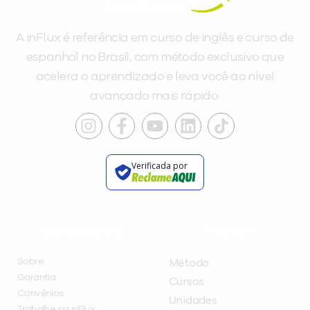
A inFlux é referência em curso de inglês e curso de
espanhol no Brasil, com método exclusivo que
acelera o aprendizado e leva você ao nível
avançado mais rápido.
Verificada por
INSTITUCIONAL
A INFLUX
Sobre
Método
Garantia
Cursos
Convênios
Unidades
Trabalhe na inFlux