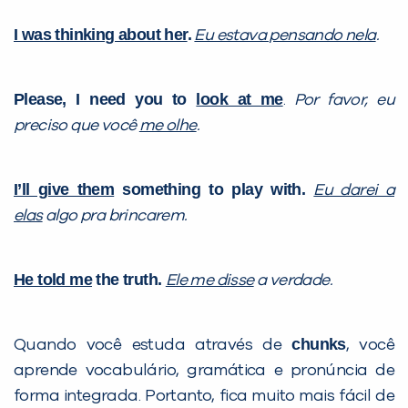
I was thinking about her
.
Eu estava pensando nela
.
Please, I need you to
look at me
.
Por favor, eu
preciso que você
me olhe
.
I’ll give them
something to play with.
Eu darei a
elas
algo pra brincarem.
He told me
the truth.
Ele me disse
a verdade.
chunks
Quando você estuda através de
, você
aprende vocabulário, gramática e pronúncia de
forma integrada. Portanto, fica muito mais fácil de