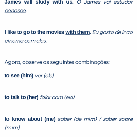
James will study
with us
.
O James vai
estudar
conosco
.
I like to go to the movies
with them
.
Eu gosto de ir ao
cinema
com eles
.
Agora, observe as seguintes combinações:
to see (him)
ver (ele)
to talk to (her)
falar com (ela)
to know about (me)
saber (de mim) / saber sobre
(mim)