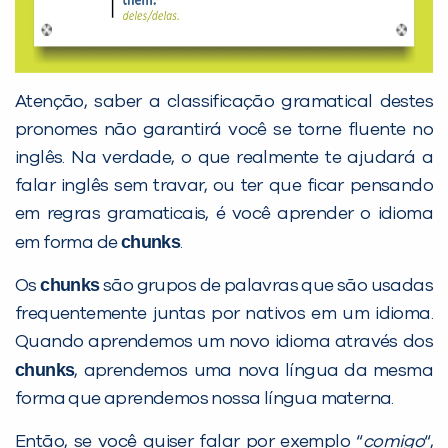
Preencha com seus dados abaixo e
Atenção, saber a classificação gramatical destes
já vamos te colocar em contato
pronomes não garantirá você se torne fluente no
com a
:
inglês. Na verdade, o que realmente te ajudará a
falar inglês sem travar, ou ter que ficar pensando
em regras gramaticais, é você aprender o idioma
chunks
em forma de
.
chunks
Os
são grupos de palavras que são usadas
frequentemente juntas por nativos em um idioma.
Quando aprendemos um novo idioma através dos
chunks
, aprendemos uma nova língua da mesma
Você é aluno inFlux?
Sim
Não
forma que aprendemos nossa língua materna.
Então, se você quiser falar por exemplo “
comigo
“,