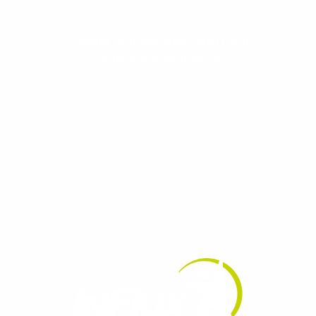
Evolua seu aprendizado com
conteúdos gratuitos!
Cadastre-se e receba conteúdos que
aceleram seu aprendizado de inglês e
espanhol, com dicas práticas e materiais
gratuitos para evoluir no idioma todos os
dias.