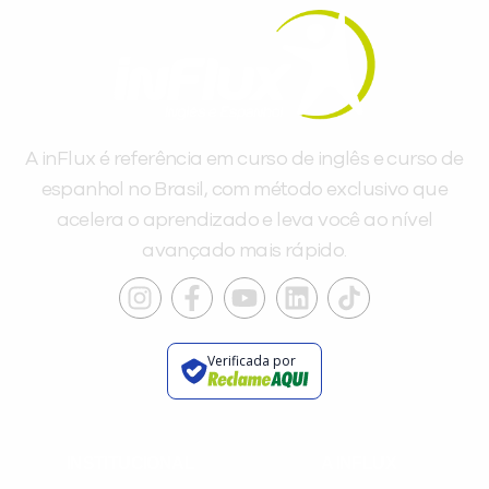
A inFlux é referência em curso de inglês e curso de
espanhol no Brasil, com método exclusivo que
acelera o aprendizado e leva você ao nível
avançado mais rápido.
Verificada por
INSTITUCIONAL
A INFLUX