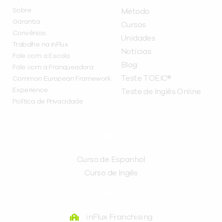
Sobre
Método
Garantia
Cursos
Convênios
Unidades
Trabalhe na inFlux
Notícias
Fale com a Escola
Blog
Fale com a Franqueadora
Teste TOEIC®
Common European Framework
Experience
Teste de Inglês Online
Política de Privacidade
CURSOS
Curso de Espanhol
Curso de Ingês
FRANQUEADORA
inFlux Franchising