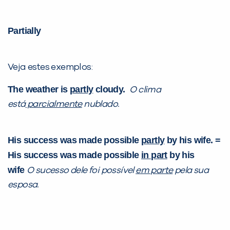
Preencha com seus dados abaixo e
Partially
já vamos te colocar em contato
com a
:
Veja estes exemplos:
The weather is
partly
cloudy.
O clima
está
parcialmente
nublado.
His success was made possible
partly
by his wife. =
His success was made possible
in part
by his
wife
Você é aluno inFlux?
O sucesso dele foi possível
em parte
pela sua
Sim
Não
esposa.