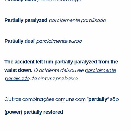
Partially paralyzed
parcialmente paralisado
Partially deaf
parcialmente surdo
The accident left him
partially paralyzed
from the
waist down.
O acidente deixou ele
parcialmente
paralisado
da cintura pra baixo.
partially
Outras combinações comuns com “
” são:
(power) partially restored