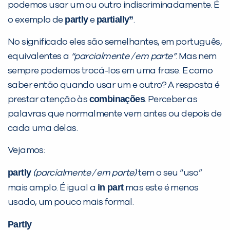
podemos usar um ou outro indiscriminadamente. É
partly
partially”
o exemplo de
e
.
PEÇA UMA DEMONSTRAÇÃO DE MÉTODO
No significado eles são semelhantes, em português,
equivalentes a
“parcialmente / em parte”
. Mas nem
sempre podemos trocá-los em uma frase. E como
Desculpe!
saber então quando usar um e outro? A resposta é
Não encontramos nenhuma unidade
combinações
prestar atenção às
. Perceber as
inFlux nesta cidade ou bairro que
palavras que normalmente vem antes ou depois de
você digitou.
cada uma delas.
Vejamos:
partly
(parcialmente / em parte)
tem o seu “uso”
in part
mais amplo. É igual a
mas este é menos
usado, um pouco mais formal.
Partly