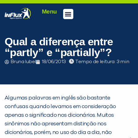
Menu
Conheça a inFlux
Testes e Certificações
Fale Conosco
Portal do aluno
inFlux Climber
Seja um franqueado
Qual a diferença entre
“partly” e “partially”?
Bruna Iubel
18/06/2013
Tempo de leitura:
Algumas palavras em inglês são bastante
confusas quando levamos em consideração
apenas o significado nos dicionários. Muitos
sinônimos não apresentam distinção nos
dicionários, porém, no uso do dia a dia, não