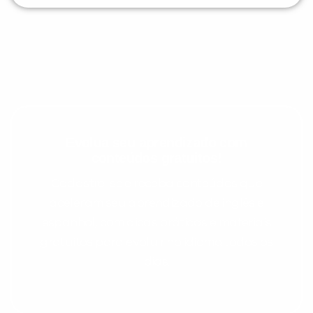
Evolua seu aprendizado com
conteúdos gratuitos!
Cadastre-se e receba conteúdos que
aceleram seu aprendizado de inglês e
espanhol, com dicas práticas e materiais
gratuitos para evoluir no idioma todos os
dias.