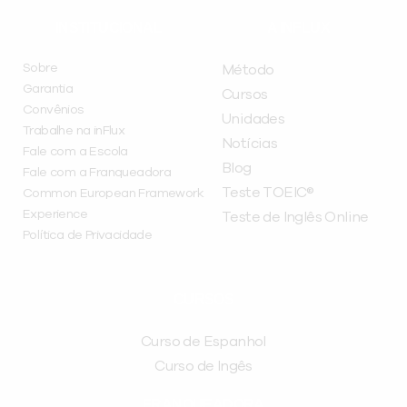
INSTITUCIONAL
A INFLUX
Sobre
Método
Garantia
Cursos
Convênios
Unidades
Trabalhe na inFlux
Notícias
Fale com a Escola
Blog
Fale com a Franqueadora
Teste TOEIC®
Common European Framework
Experience
Teste de Inglês Online
Política de Privacidade
CURSOS
Curso de Espanhol
Curso de Ingês
FRANQUEADORA