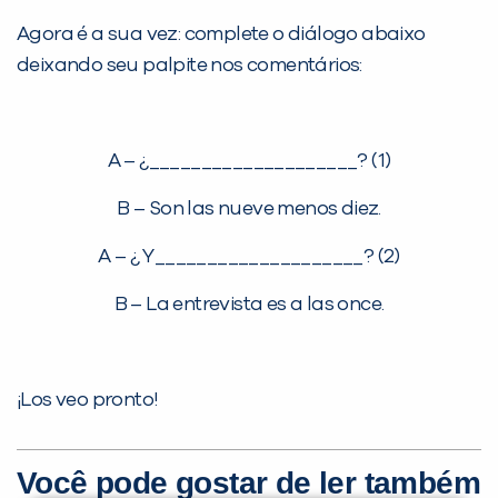
Agora é a sua vez: complete o diálogo abaixo
deixando seu palpite nos comentários:
A – ¿____________________? (1)
B – Son las nueve menos diez.
A – ¿ Y____________________? (2)
B – La entrevista es a las once.
¡Los veo pronto!
Você pode gostar de ler também