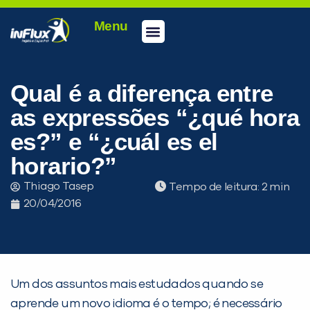
Menu
Conheça a inFlux
Testes e Certificações
Fale Conosco
Portal do aluno
inFlux Climber
Seja um franqueado
Qual é a diferença entre
as expressões “¿qué hora
es?” e “¿cuál es el
horario?”
Thiago Tasep
Tempo de leitura:
20/04/2016
Um dos assuntos mais estudados quando se
aprende um novo idioma é o tempo; é necessário