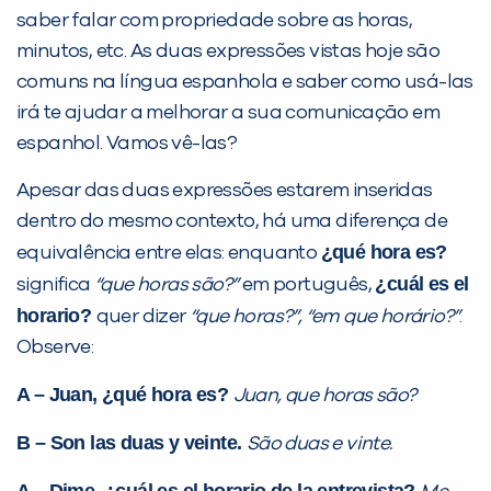
PEÇA UMA DEMONSTRAÇÃO DE MÉTODO
saber falar com propriedade sobre as horas,
minutos, etc. As duas expressões vistas hoje são
comuns na língua espanhola e saber como usá-las
Desculpe!
irá te ajudar a melhorar a sua comunicação em
Não encontramos nenhuma unidade
espanhol. Vamos vê-las?
inFlux nesta cidade ou bairro que
você digitou.
Apesar das duas expressões estarem inseridas
dentro do mesmo contexto, há uma diferença de
¿qué hora es?
equivalência entre elas: enquanto
¿cuál es el
significa
“que horas são?”
em português,
horario?
quer dizer
“que horas?”, “em que horário?”
.
Observe:
A – Juan, ¿qué hora es?
Juan, que horas são?
B – Son las duas y veinte.
São duas e vinte.
Preencha com seus dados abaixo e