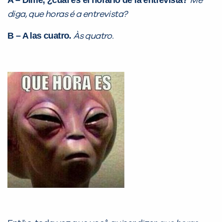
A – Dime, ¿cuál es el horario de la entrevista?
Me
já vamos te colocar em contato
diga, que horas é a entrevista?
com a
:
B – A las cuatro.
Às quatro.
Você é aluno inFlux?
Sim
Não