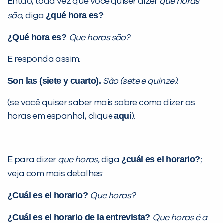
Então, toda vez que você quiser dizer
que horas
VOLTAR
¿qué hora es?
são
, diga
:
¿Qué hora es?
Que horas são?
E responda assim:
Son las (siete y cuarto).
São (sete e quinze).
(se você quiser saber mais sobre como dizer as
aqui
horas em espanhol, clique
).
¿cuál es el horario?
E para dizer
que horas,
diga
;
veja com mais detalhes:
¿Cuál es el horario?
Que horas?
¿Cuál es el horario de la entrevista?
Que horas é a