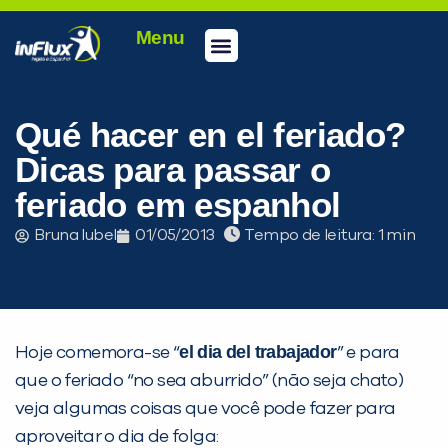
Menu
Conheça a inFlux
Testes e Certificações
Fale Conosco
Portal do aluno
inFlux Climber
Seja um franqueado
Qué hacer en el feriado?
Dicas para passar o
feriado em espanhol
Bruna Iubel
01/05/2013
Tempo de leitura:
el dia del trabajador
Hoje comemora-se “
” e para
que o feriado “no sea aburrido” (não seja chato)
veja algumas coisas que você pode fazer para
aproveitar o dia de folga: