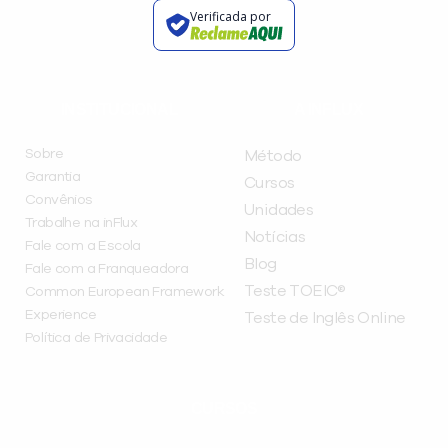
Verificada por
INSTITUCIONAL
A INFLUX
Sobre
Método
Garantia
Cursos
Convênios
Unidades
Trabalhe na inFlux
Notícias
Fale com a Escola
Blog
Fale com a Franqueadora
Teste TOEIC®
Common European Framework
Experience
Teste de Inglês Online
Política de Privacidade
CURSOS