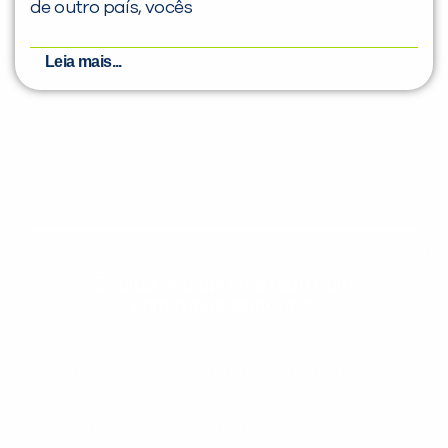
de outro país, vocês
Leia mais...
Evolua seu aprendizado com
conteúdos gratuitos!
Cadastre-se e receba conteúdos que
aceleram seu aprendizado de inglês e
espanhol, com dicas práticas e materiais
gratuitos para evoluir no idioma todos os