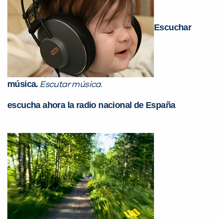
já vamos te colocar em contato
com a
:
Escuchar
música.
Escutar música.
escucha ahora la radio nacional de España
Você é aluno inFlux?
Sim
Não