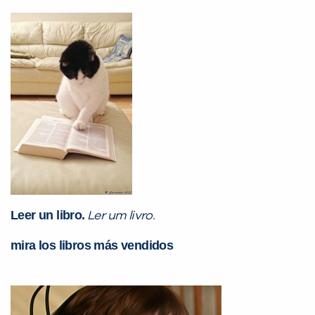
PEÇA UMA DEMONSTRAÇÃO DE MÉTODO
Desculpe!
Não encontramos nenhuma unidade
inFlux nesta cidade ou bairro que
você digitou.
Leer un libro.
Ler um livro.
mira los libros más vendidos
Preencha com seus dados abaixo e