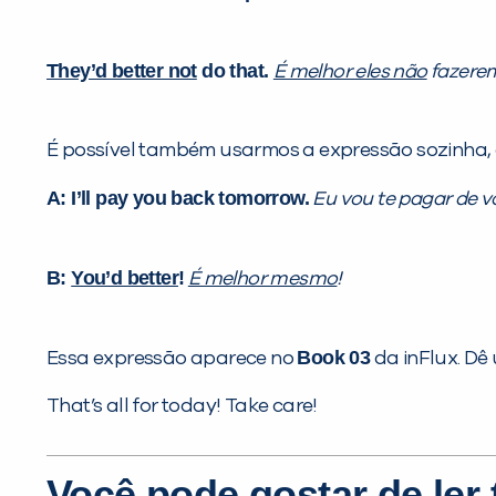
They’d better not
do that.
É melhor eles não
fazerem
É possível também usarmos a expressão sozinha,
A: I’ll pay you back tomorrow.
Eu vou te pagar de 
B:
You’d better
!
É melhor mesmo
!
Book 03
Essa expressão aparece no
da inFlux. Dê
That’s all for today! Take care!
Você pode gostar de le