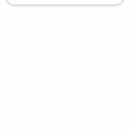
nteúdos gratuitos!
ram seu aprendizado de inglês e espanhol, com dicas p