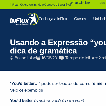
inFlux Climber
Seja
inFlux - Curso de Inglês e Curso de Espanhol
Conheça a inFlux
Cursos
Unidad
Usando a Expressão “you’
dica de gramática
Tempo de leitura:
Bruna Iubel
16/08/2011
You’d better…
é mel
“
” pode ser traduzida como “
Veja os exemplos:
You’d better
é melhor você, é bom você