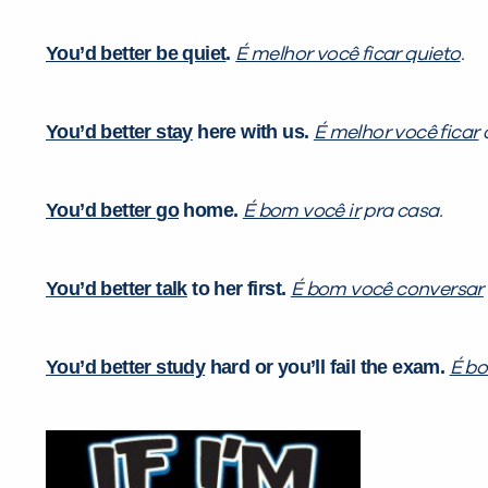
You’d better be quiet
.
É melhor você ficar quieto
.
You’d better stay
here with us.
É melhor você ficar
a
You’d better go
home.
É bom você ir
pra casa.
You’d better talk
to her first.
É bom você conversar
You’d better study
hard or you’ll fail the exam.
É bo