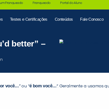
 um Franqueado
Franqueado
Portal do Aluno
es
Testes e Certificações
Conteúdos
Fale Conosco
d better” –
hor você…
é
bom você…
” ou “
“. Geralmente a usamos q