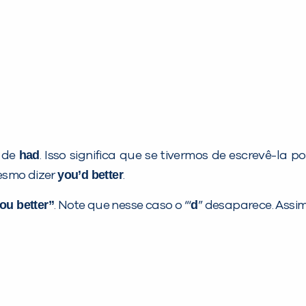
had
) de
. Isso significa que se tivermos de escrevê-la p
you’d better
esmo dizer
.
ou better”
d
. Note que nesse caso o “‘
” desaparece. Assi