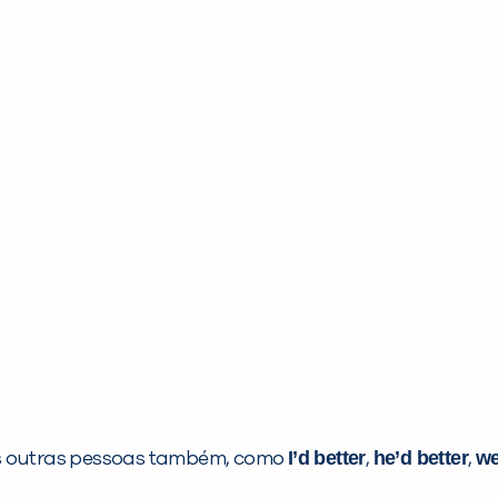
I’d better
he’d better
we
 outras pessoas também, como
,
,