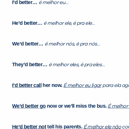
I’d better…
é melhor eu…
He’d better…
é melhor ele, é pra ele…
We’d better…
é melhor nós, é pra nós…
They’d better…
é melhor eles, é pra eles…
I’d better call
her now.
É melhor eu ligar
para ela ag
We’d better go
now or we’ll miss the bus.
É melhor
He’d better not
tell his parents.
É melhor ele não
con