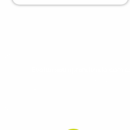
Evolua seu aprendizado com co
Cadastre-se e receba conteúdos que acele
evoluir no idioma todos os dias.