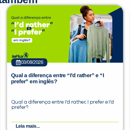
03/08/2026
Qual a diferença entre “I’d rather” e “I
prefer” em inglês?
Qual a diferença entre I’d rather, I prefer e I’d
prefer?
Leia mais...