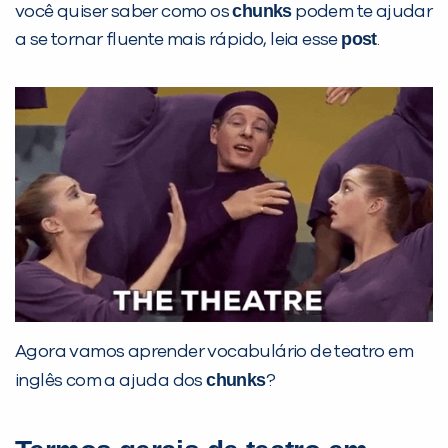
chunks
você quiser saber como os
podem te ajudar
post
a se tornar fluente mais rápido, leia esse
.
Desculpe!
Não encontramos nenhuma unidade
inFlux nesta cidade ou bairro que
você digitou.
Agora vamos aprender vocabulário de teatro em
chunks
inglês com a ajuda dos
?
Preencha com seus dados abaixo e
já vamos te colocar em contato
com a
: