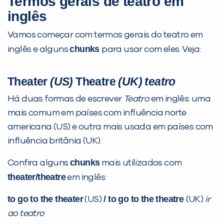
Termos gerais de teatro em
inglês
Vamos começar com termos gerais do teatro em
chunks
inglês e alguns
para usar com eles. Veja:
Theater
(US)
Theatre
(UK) teatro
Há duas formas de escrever
Teatro
em inglês: uma
Você é aluno inFlux?
mais comum em países com influência norte
Sim
Não
americana (US) e outra mais usada em países com
influência britânia (UK).
chunks
Confira alguns
mais utilizados com
theater/theatre
em inglês:
to go to the theater
/ to go to the theatre
(US)
(UK)
ir
VOLTAR
ao teatro