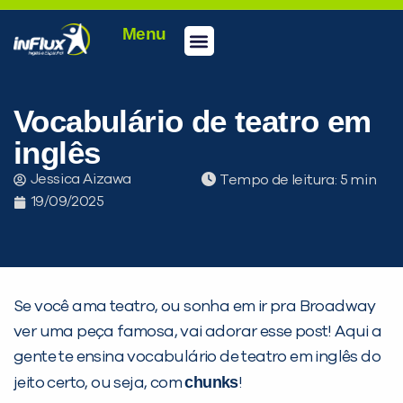
Menu
Conheça a inFlux
Testes e Certificações
Fale Conosco
Portal do aluno
inFlux Climber
Seja um franqueado
Vocabulário de teatro em
inglês
Jessica Aizawa
Tempo de leitura:
19/09/2025
Se você ama teatro, ou sonha em ir pra Broadway
ver uma peça famosa, vai adorar esse post! Aqui a
gente te ensina vocabulário de teatro em inglês do
chunks
jeito certo, ou seja, com
!