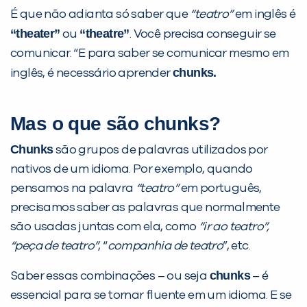
É que não adianta só saber que
“teatro”
em inglês é
“theater”
“theatre”
ou
. Você precisa conseguir se
comunicar. “E para saber se comunicar mesmo em
chunks.
inglês, é necessário aprender
Mas o que são chunks?
Chunks
são grupos de palavras utilizados por
nativos de um idioma. Por exemplo, quando
pensamos na palavra
“teatro”
em português,
precisamos saber as palavras que normalmente
são usadas juntas com ela, como
“ir ao teatro”,
“peça de teatro”
, “
companhia de teatro
”, etc.
chunks
Saber essas combinações – ou seja
– é
PEÇA UMA DEMONSTRAÇÃO DE MÉTODO
essencial para se tornar fluente em um idioma. E se