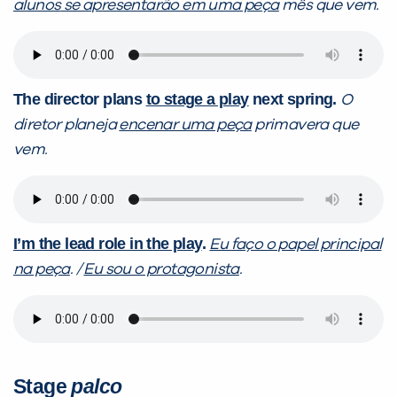
alunos
se
apresentarão em uma peça
mês que vem.
The director plans
to stage a play
next spring.
O
diretor planeja
encenar uma peça
primavera que
vem.
I’m the lead role in the play
.
Eu faço o papel principal
na peça
. /
Eu sou o protagonista
.
Stage
palco