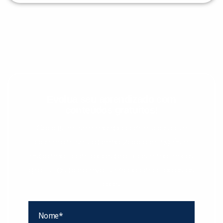
Evolua seu aprendizado com
conteúdos gratuitos!
Cadastre-se e receba conteúdos que
aceleram seu aprendizado de inglês e
espanhol, com dicas práticas e materiais
gratuitos para evoluir no idioma todos os
dias.
Nome*