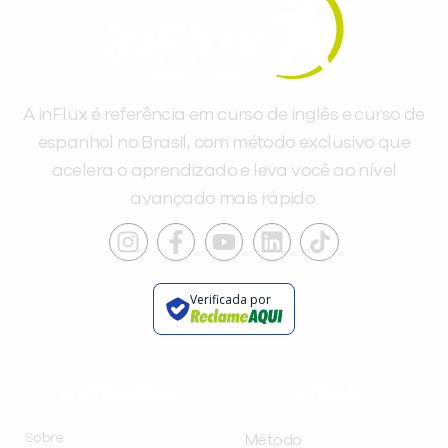
A inFlux é referência em curso de inglês e curso de
espanhol no Brasil, com método exclusivo que
acelera o aprendizado e leva você ao nível
avançado mais rápido.
Verificada por
INSTITUCIONAL
A INFLUX
Sobre
Método