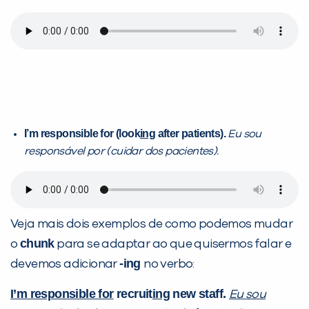
I’m responsible for (look
ing
after patients).
Eu sou
responsável por (cuidar dos pacientes).
Veja mais dois exemplos de como podemos mudar
chunk
o
para se adaptar ao que quisermos falar e
-ing
devemos adicionar
no verbo:
I’m responsible for
recruit
ing
new staff.
Eu sou