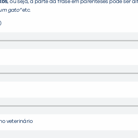
xos
, ou seja, a parte da frase em parênteses pode ser
um gato”
etc.
)
no veterinário