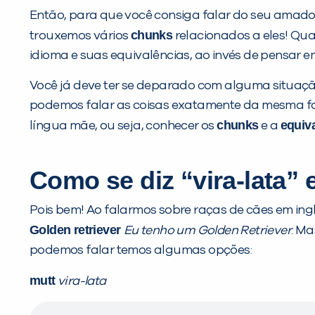
Então, para que você consiga falar do seu amado 
chunks
trouxemos vários
relacionados a eles! Q
idioma e suas equivalências, ao invés de pensar em
Você já deve ter se deparado com alguma situação
podemos falar as coisas exatamente da mesma form
chunks
equiv
língua mãe, ou seja, conhecer os
e a
Como se diz “vira-lata” 
Pois bem! Ao falarmos sobre raças de cães em i
Golden retriever
Eu tenho um Golden Retriever
. M
podemos falar temos algumas opções:
mutt
vira-lata