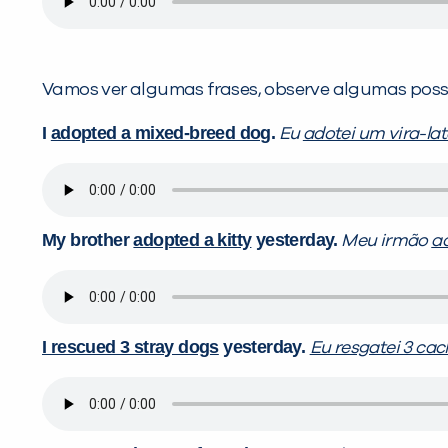
Vamos ver algumas frases, observe algumas poss
I
adopted a mixed-breed dog
.
Eu
adotei um vira-la
My brother
adopted a kitty
yesterday.
Meu irmão
a
I rescued 3 stray dogs
yesterday.
Eu resgatei 3 cac