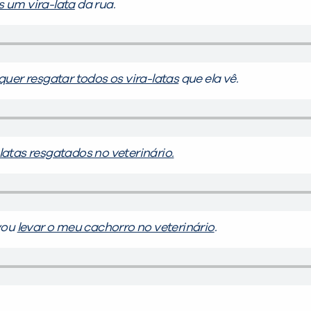
 um vira-lata
da rua.
 quer resgatar todos os vira-latas
que ela vê.
-latas resgatados no veterinário.
vou
levar o meu cachorro no veterinário
.