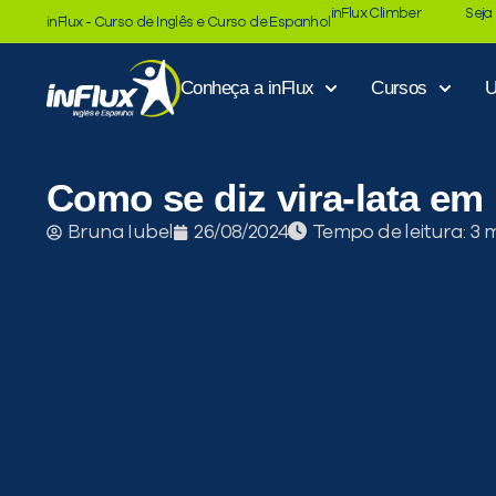
inFlux Climber
Seja
inFlux - Curso de Inglês e Curso de Espanhol
Conheça a inFlux
Cursos
U
Como se diz vira-lata em
Tempo de leitura:
Bruna Iubel
26/08/2024