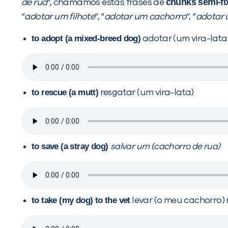
chunks semi-fi
de rua
“, chamamos estas frases de
“
adotar um filhote
“, “
adotar um cachorro
“, “
adotar 
to adopt (a mixed-breed dog)
adotar (um vira-lata
to rescue (a mutt)
resgatar (um vira-lata)
to save (a stray dog)
salvar um (cachorro de rua)
to take (my dog) to the vet
levar (o meu cachorro) 