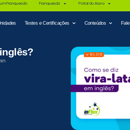
 um Franqueado
Franqueado
Portal do Aluno
nidades
Testes e Certificações
Conteúdos
Fal
 inglês?