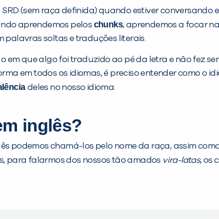
SRD (sem raça definida) quando estiver conversando em 
chunks
uando aprendemos pelos
, aprendemos a focar n
 palavras soltas e traduções literais.
 em que algo foi traduzido ao pé da letra e não fez sen
a em todos os idiomas, é preciso entender como o idio
alência
deles no nosso idioma.
em inglês?
nglês podemos chamá-los pelo nome da raça, assim co
as, para falarmos dos nossos tão amados
vira-latas
, os