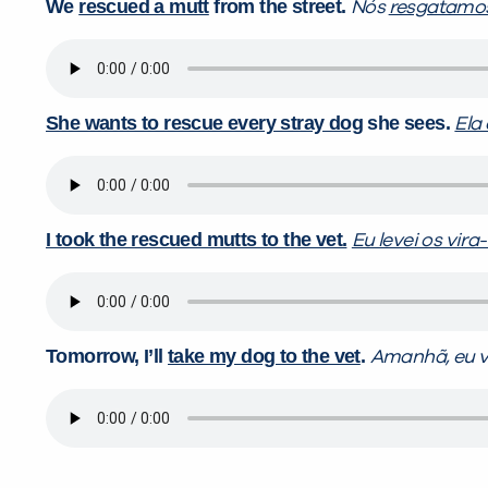
We
rescued a mutt
from the street.
Nós
resgatamos
She wants to rescue every stray dog
she sees.
Ela
I took the rescued mutts to the vet.
Eu levei os vira
Tomorrow, I’ll
take my dog to the vet
.
Amanhã, eu 