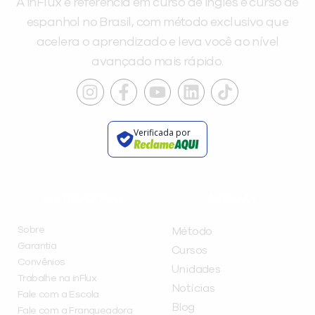
A inFlux é referência em curso de inglês e curso de
espanhol no Brasil, com método exclusivo que
acelera o aprendizado e leva você ao nível
avançado mais rápido.
Verificada por
INSTITUCIONAL
A INFLUX
Sobre
Método
Garantia
Cursos
Convênios
Unidades
Trabalhe na inFlux
Notícias
Fale com a Escola
Blog
Fale com a Franqueadora