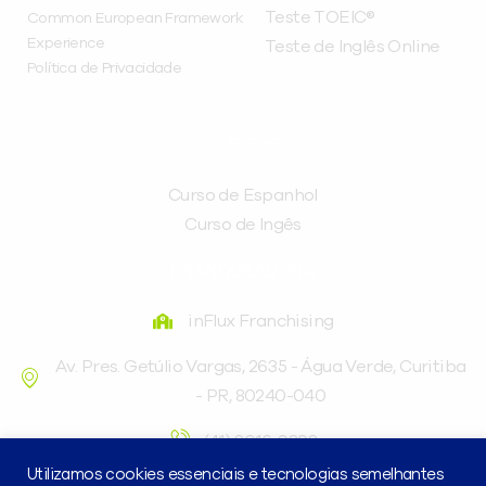
Teste TOEIC®
Common European Framework
Experience
Teste de Inglês Online
Política de Privacidade
CURSOS
Curso de Espanhol
Curso de Ingês
FRANQUEADORA
inFlux Franchising
Av. Pres. Getúlio Vargas, 2635 - Água Verde, Curitiba
- PR, 80240-040
(41) 3016-9898
Utilizamos cookies essenciais e tecnologias semelhantes