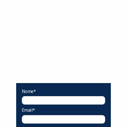
Evolua seu aprendizado com
conteúdos gratuitos!
Cadastre-se e receba conteúdos que
aceleram seu aprendizado de inglês e
espanhol, com dicas práticas e materiais
gratuitos para evoluir no idioma todos os
dias.
Nome*
Email*