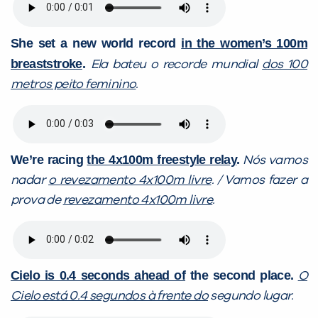
She set a new world record
in the women’s 100m
breaststroke
.
Ela bateu o recorde mundial
dos 100
metros peito feminino
.
We’re racing
the 4x100m freestyle relay
.
Nós vamos
nadar
o revezamento 4x100m livre
. / Vamos fazer a
prova de
revezamento 4x100m livre
.
Cielo is 0.4 seconds ahead of
the second place.
O
Cielo está 0.4 segundos à frente do
segundo lugar.