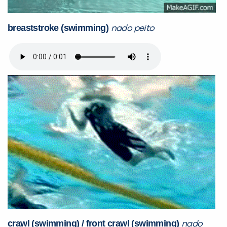
breaststroke (swimming
)
nado peito
crawl (swimming) / front crawl (swimming)
nado