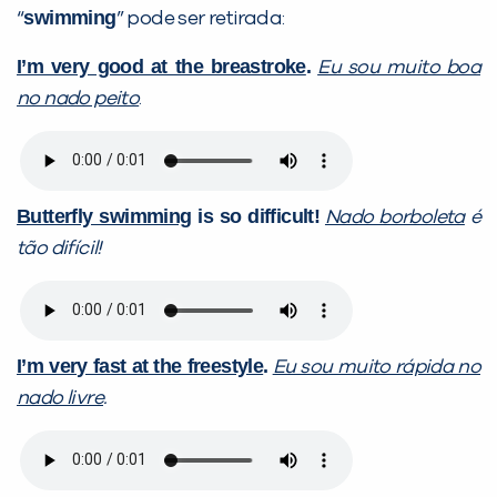
swimming
“
” pode ser retirada:
I’m very good at the breastroke
.
Eu sou muito boa
no nado peito
.
Butterfly swimming
is so difficult!
Nado borboleta
é
tão difícil!
I’m very fast at the freestyle
.
Eu sou muito rápida no
nado livre
.