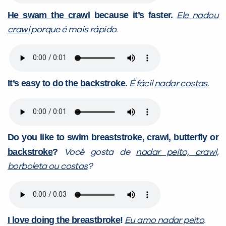
He swam the crawl
because it’s faster.
Ele nadou
crawl
porque é mais rápido.
It’s easy
to do the backstroke
.
É fácil
nadar costas
.
Do you like to
swim breaststroke, crawl, butterfly or
backstroke
?
Você gosta de
nadar peito, crawl,
borboleta ou costas
?
I love doing the breastbroke
!
Eu amo nadar peito
.