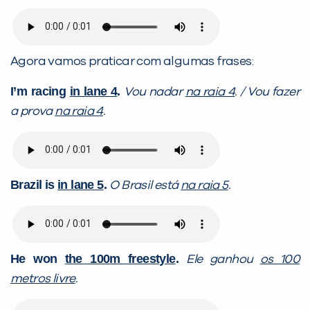
Agora vamos praticar com algumas frases:
I’m racing
in lane 4
.
Vou nadar
na raia 4
. / Vou fazer
a prova
na raia 4
.
Brazil is
in lane 5
.
O Brasil está
na raia 5
.
He won
the 100m freestyle
.
Ele ganhou
os 100
metros livre
.