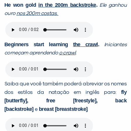
He won gold
in the 200m backstroke
.
Ele ganhou
ouro
nos 200m costas.
Beginners start learning
the crawl
.
Iniciantes
começam aprendendo
o crawl
.
Saiba que você também poderá abreviar os nomes
fly
dos estilos da natação em inglês para:
[butterfly], free [freestyle], back
[backstroke]
breast [breaststroke]
e
.