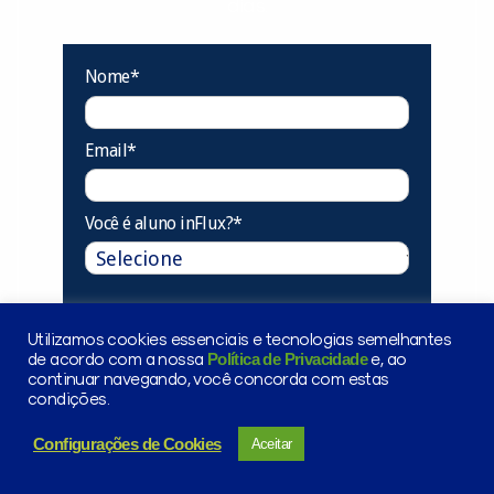
dias.
Nome*
Email*
Você é aluno inFlux?*
Cadastrar
Utilizamos cookies essenciais e tecnologias semelhantes
Política de Privacidade
de acordo com a nossa
e, ao
continuar navegando, você concorda com estas
condições.
Prometemos não utilizar suas informações de
contato para enviar qualquer tipo de SPAM.
Configurações de Cookies
Aceitar