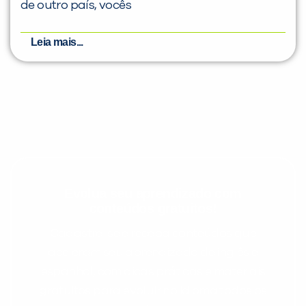
de outro país, vocês
Leia mais...
Evolua seu aprendizado com
conteúdos gratuitos!
Cadastre-se e receba conteúdos que
aceleram seu aprendizado de inglês e
espanhol, com dicas práticas e materiais
gratuitos para evoluir no idioma todos os