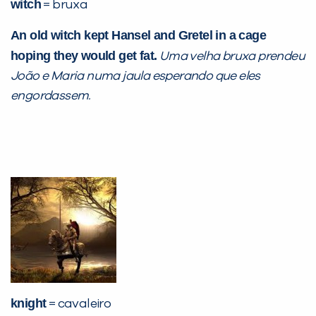
witch
= bruxa
An old witch kept Hansel and Gretel in a cage
hoping they would get fat.
Uma velha bruxa prendeu
João e Maria numa jaula esperando que eles
engordassem.
knight
= cavaleiro