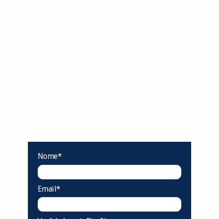
Evolua seu aprendizado com
conteúdos gratuitos!
Cadastre-se e receba conteúdos que
aceleram seu aprendizado de inglês e
espanhol, com dicas práticas e materiais
gratuitos para evoluir no idioma todos os
dias.
Nome*
Email*