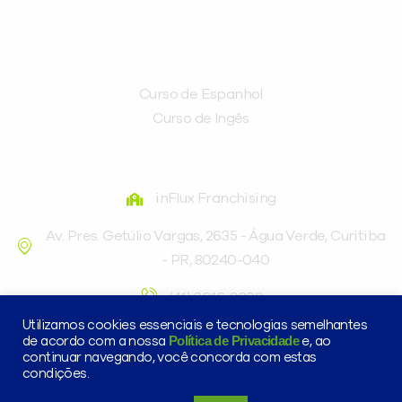
CURSOS
Curso de Espanhol
Curso de Ingês
FRANQUEADORA
inFlux Franchising
Av. Pres. Getúlio Vargas, 2635 - Água Verde, Curitiba
- PR, 80240-040
(41) 3016-9898
Utilizamos cookies essenciais e tecnologias semelhantes
Política de Privacidade
de acordo com a nossa
e, ao
continuar navegando, você concorda com estas
condições.
©inFlux Todos os direitos reservados – METODO