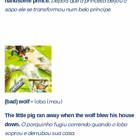
handsome prince.
Depois que a princesa beijou o
sapo ele se transformou num belo príncipe.
(bad) wolf
= lobo (mau)
The little pig ran away when the wolf blew his house
down.
O porquinho fugiu correndo quando o lobo
soprou e derrubou sua casa.