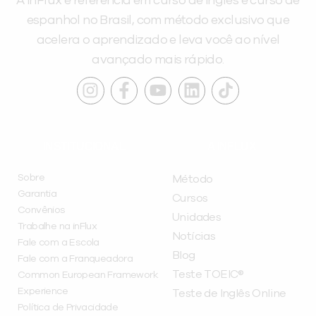
A inFlux é referência em curso de inglês e curso de
espanhol no Brasil, com método exclusivo que
acelera o aprendizado e leva você ao nível
avançado mais rápido.
INSTITUCIONAL
A INFLUX
Sobre
Método
Garantia
Cursos
Convênios
Unidades
Trabalhe na inFlux
Notícias
Fale com a Escola
Blog
Fale com a Franqueadora
Teste TOEIC®
Common European Framework
Experience
Teste de Inglês Online
Política de Privacidade