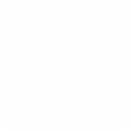
Evolua seu aprendizado com
conteúdos gratuitos!
Preencha com seus dados abaixo e
Cadastre-se e receba conteúdos que
já vamos te colocar em contato
aceleram seu aprendizado de inglês e
com a
:
espanhol, com dicas práticas e materiais
gratuitos para evoluir no idioma todos os
dias.