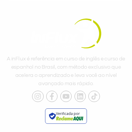
Você é aluno inFlux?
Sim
Não
A inFlux é referência em curso de inglês e curso de
espanhol no Brasil, com método exclusivo que
acelera o aprendizado e leva você ao nível
VOLTAR
avançado mais rápido.
Verificada por