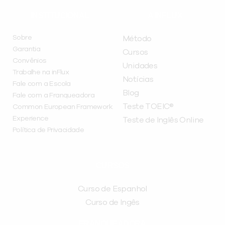
INSTITUCIONAL
A INFLUX
Sobre
Método
Garantia
Cursos
Convênios
Unidades
Trabalhe na inFlux
Notícias
Fale com a Escola
Blog
Fale com a Franqueadora
Teste TOEIC®
Common European Framework
Experience
Teste de Inglês Online
Política de Privacidade
CURSOS
Curso de Espanhol
Curso de Ingês
FRANQUEADORA