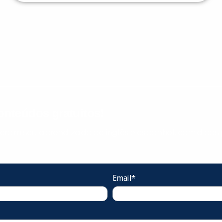
nteúdos gratuitos!
ram seu aprendizado de inglês e espanhol, com dicas p
Email*