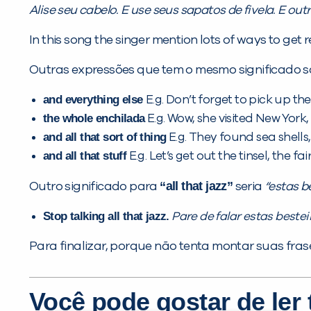
Alise seu cabelo. E use seus sapatos de fivela. E out
In this song the singer mention lots of ways to get 
Outras expressões que tem o mesmo significado s
and everything else
E.g. Don’t forget to pick up th
the whole enchilada
E.g. Wow, she visited New York
and all that sort of thing
E.g. They found sea shells
and all that stuff
E.g. Let’s get out the tinsel, the fai
“all that jazz”
Outro significado para
seria
“estas b
Stop talking all that jazz.
Pare de falar estas bestei
Para finalizar, porque não tenta montar suas fras
Você pode gostar de le