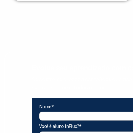
Evolua seu aprendizado com co
Cadastre-se e receba conteúdos que acele
evoluir no idioma todos os dias.
Nome*
Você é aluno inFlux?*