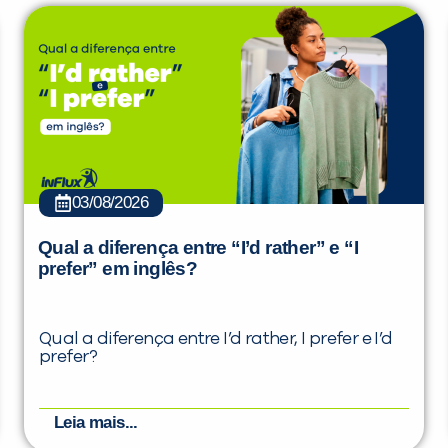
03/08/2026
Qual a diferença entre “I’d rather” e “I
prefer” em inglês?
Qual a diferença entre I’d rather, I prefer e I’d
prefer?
Leia mais...