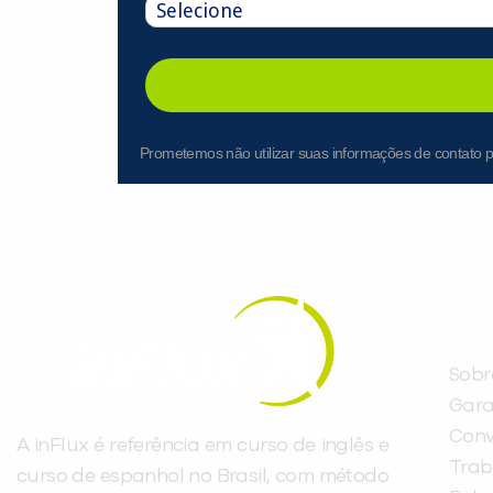
Prometemos não utilizar suas informações de contato p
INST
Sobr
Gara
Conv
A inFlux é referência em curso de inglês e
Trab
curso de espanhol no Brasil, com método