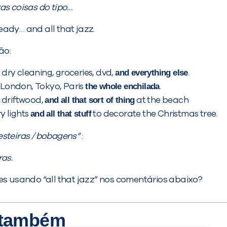
ras coisas do tipo…
ready… and all that jazz.
ão:
and everything else
e dry cleaning, groceries, dvd,
.
the whole enchilada
, London, Tokyo, Paris
.
and all that sort of thing
, driftwood,
at the beach
and all that stuff
ry lights
to decorate the Christmas tree.
esteiras / bobagens”
:
ras.
es usando “all that jazz” nos comentários abaixo?
r também