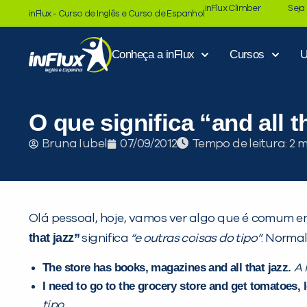
inFlux Climber
Seja
inFlux - Curso de Inglês e Curso de Espanhol
Conheça a inFlux
Cursos
U
O que significa “and all t
Tempo de leitura:
Bruna Iubel
07/09/2012
Olá pessoal, hoje, vamos ver algo que é comum e
that jazz”
significa
“e outras coisas do tipo”
. Normal
The store has books, magazines and all that jazz.
A 
I need to go to the grocery store and get tomatoes, le
tipo.