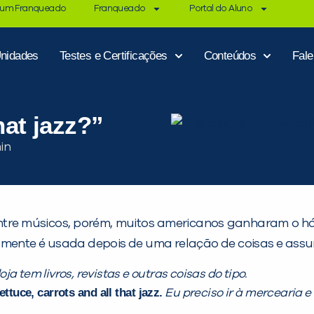
 um Franqueado
Franqueado
Portal do Aluno
nidades
Testes e Certificações
Conteúdos
Fal
hat jazz?”
ntre músicos, porém, muitos americanos ganharam o háb
mente é usada depois de uma relação de coisas e assunto
loja tem livros, revistas e outras coisas do tipo.
ttuce, carrots and all that jazz.
Eu preciso ir à mercearia e