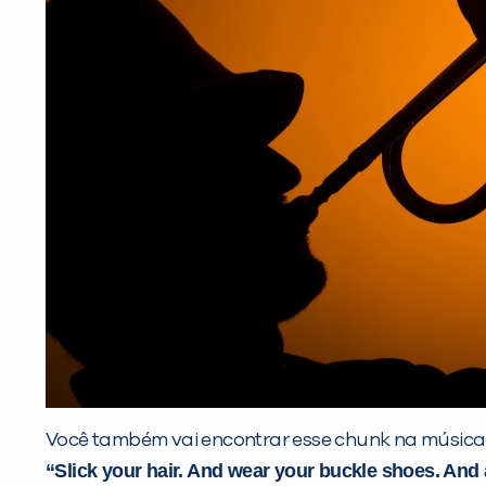
Você também vai encontrar esse chunk na músic
“Slick your hair. And wear your buckle shoes. And 