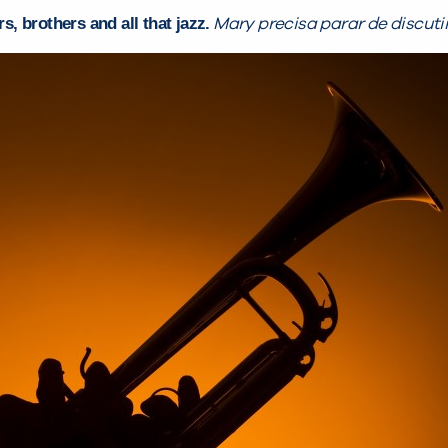
, brothers and all that jazz.
Mary precisa parar de discutir