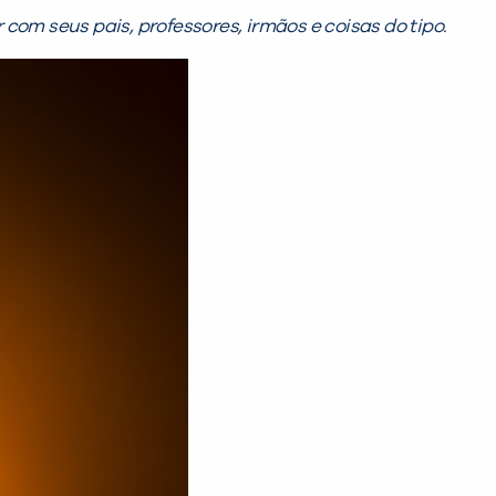
 com seus pais, professores, irmãos e coisas do tipo.