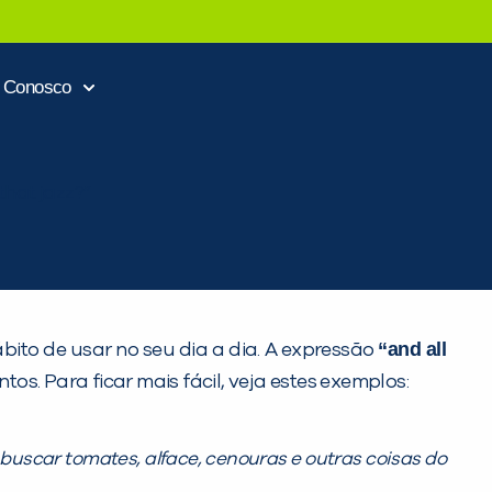
e Conosco
“and all
ito de usar no seu dia a dia. A expressão
s. Para ficar mais fácil, veja estes exemplos:
 buscar tomates, alface, cenouras e outras coisas do