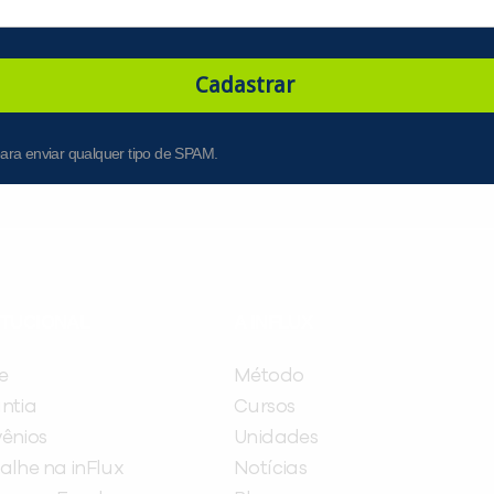
Cadastrar
ara enviar qualquer tipo de SPAM.
ITUCIONAL
A INFLUX
e
Método
ntia
Cursos
ênios
Unidades
alhe na inFlux
Notícias