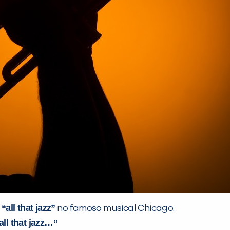
“all that jazz”
a
no famoso musical Chicago.
all that jazz…”