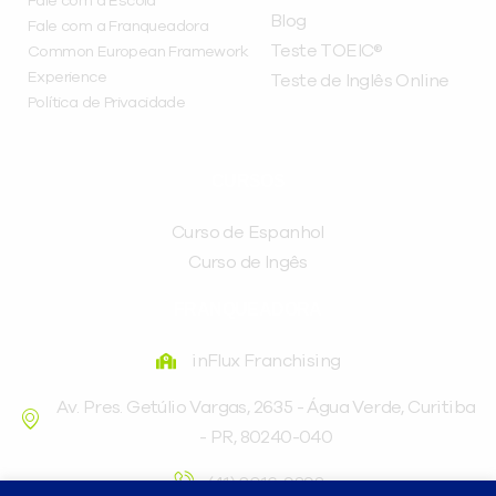
Fale com a Escola
Blog
Fale com a Franqueadora
Teste TOEIC®
Common European Framework
Experience
Teste de Inglês Online
Política de Privacidade
CURSOS
Curso de Espanhol
Curso de Ingês
FRANQUEADORA
inFlux Franchising
Av. Pres. Getúlio Vargas, 2635 - Água Verde, Curitiba
- PR, 80240-040
(41) 3016-9898