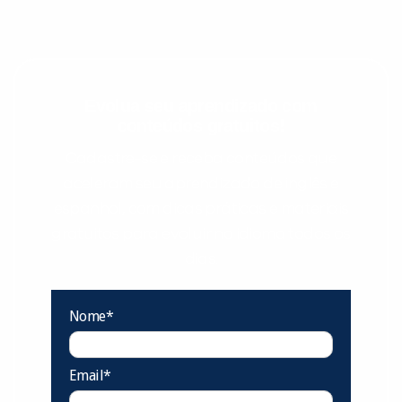
Evolua seu aprendizado com
conteúdos gratuitos!
Cadastre-se e receba conteúdos que
aceleram seu aprendizado de inglês e
espanhol, com dicas práticas e materiais
gratuitos para evoluir no idioma todos os
dias.
Nome*
Email*