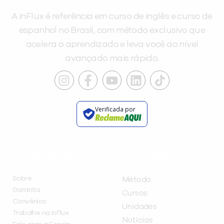
A inFlux é referência em curso de inglês e curso de
espanhol no Brasil, com método exclusivo que
acelera o aprendizado e leva você ao nível
avançado mais rápido.
Verificada por
INSTITUCIONAL
A INFLUX
Sobre
Método
Garantia
Cursos
Convênios
Unidades
Trabalhe na inFlux
Notícias