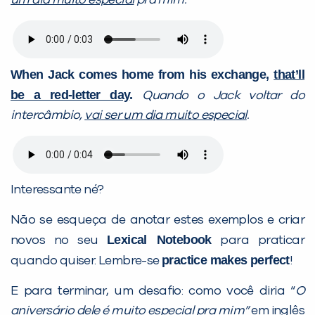
um dia muito especial
pra mim.
When Jack comes home from his exchange,
that’ll
be a red-letter day
.
Quando o Jack voltar do
intercâmbio,
vai ser um dia muito especial
.
Interessante né?
Não se esqueça de anotar estes exemplos e criar
Lexical Notebook
novos no seu
para praticar
practice makes perfect
quando quiser. Lembre-se
!
E para terminar, um desafio: como você diria “
O
aniversário dele é muito especial pra mim”
em inglês