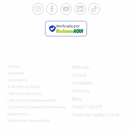
Verificada por
INSTITUCIONAL
A INFLUX
Sobre
Método
Garantia
Cursos
Convênios
Unidades
Trabalhe na inFlux
Notícias
Fale com a Escola
Blog
Fale com a Franqueadora
Teste TOEIC®
Common European Framework
Experience
Teste de Inglês Online
Política de Privacidade