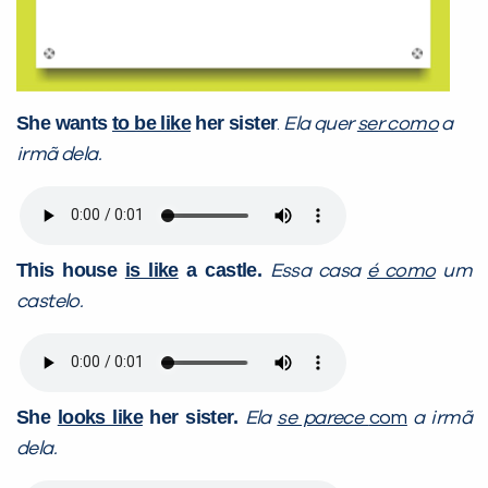
She wants
to be like
her sister
.
Ela quer
ser como
a
irmã dela.
This house
is like
a castle.
Essa casa
é como
um
castelo.
She
looks like
her sister.
Ela
se parece
com
a irmã
dela.