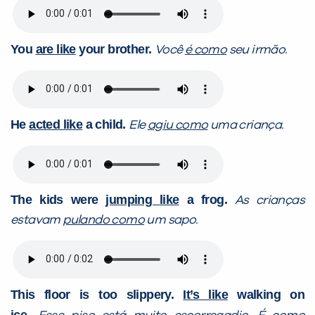
You
are like
your brother.
Você
é como
seu irmão.
He
acted like
a child.
Ele
agiu como
uma criança.
The kids were
jumping like
a frog.
As crianças
estavam
pulando como
um
sapo.
This floor is too slippery.
It’s like
walking on
ice.