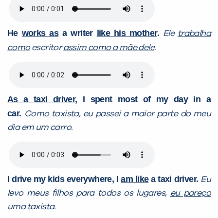
He
works as
a writer
like his mother
.
Ele
trabalha
como
escritor
assim como a mãe dele
.
As a taxi driver
, I spent most of my day in a
car.
Como taxista
, eu passei a maior parte do meu
dia em um carro.
I drive my kids everywhere, I
am like
a taxi driver.
Eu
levo meus filhos para todos os lugares,
eu pareço
uma taxista.