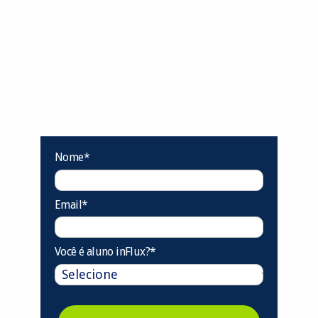
conteúdos gratuitos!
Cadastre-se e receba conteúdos que
aceleram seu aprendizado de inglês e
espanhol, com dicas práticas e materiais
gratuitos para evoluir no idioma todos os
dias.
Nome*
Email*
Você é aluno inFlux?*