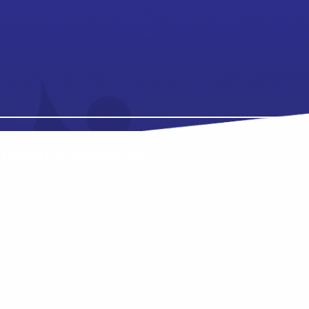
nteúdos gratuitos!
ram seu aprendizado de inglês e espanhol, com dicas p