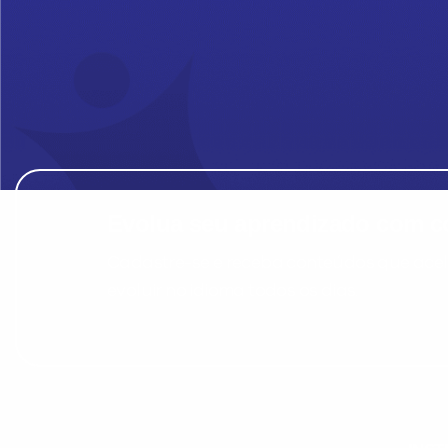
Evolua seu aprendizado com co
Cadastre-se e receba conteúdos que acele
evoluir no idioma todos os dias.