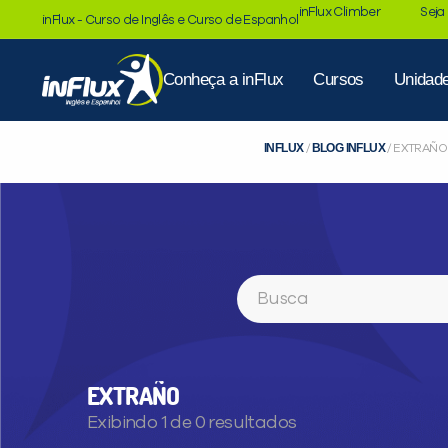
inFlux Climber
Seja
inFlux - Curso de Inglês e Curso de Espanhol
Conheça a inFlux
Cursos
Unidad
INFLUX
BLOG INFLUX
/
/
EXTRAÑO
Buscar
EXTRAÑO
Exibindo 1 de 0 resultados