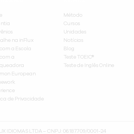
ITUCIONAL
A INFLUX
e
Método
ntia
Cursos
ênios
Unidades
alhe na inFlux
Notícias
 com a Escola
Blog
 com a
Teste TOEIC®
nqueadora
Teste de Inglês Online
mon European
mework
rience
tica de Privacidade
UX IDIOMAS LTDA – CNPJ: 06.187.709/0001-24