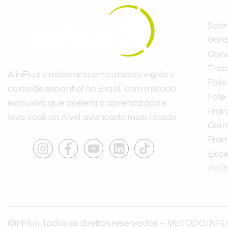
INST
Sobr
Gara
Conv
Trab
A inFlux é referência em curso de inglês e
Fale
curso de espanhol no Brasil, com método
Fale
exclusivo que acelera o aprendizado e
Fra
leva você ao nível avançado mais rápido.
Com
Fra
Expe
Polí
©inFlux Todos os direitos reservados – METODO INFL