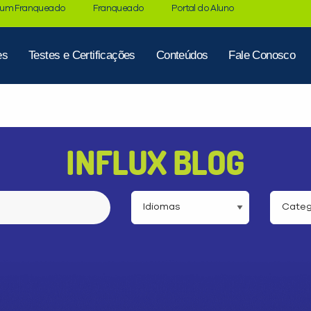
 um Franqueado
Franqueado
Portal do Aluno
es
Testes e Certificações
Conteúdos
Fale Conosco
INFLUX BLOG