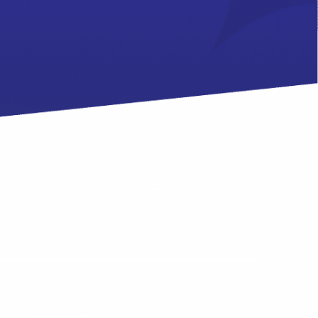
Desculpe!
Não encontramos nenhuma unidade
inFlux nesta cidade ou bairro que
você digitou.
ráticas e materiais gratuitos para
Preencha com seus dados abaixo e
já vamos te colocar em contato