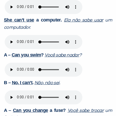
She can’t use
a computer.
Ela não sabe usar
um
computador.
A –
Can you swim
?
Você sabe nadar
?
B –
No, I can’t
.
Não, não sei
.
A –
Can you change
a fuse?
Você sabe trocar
um