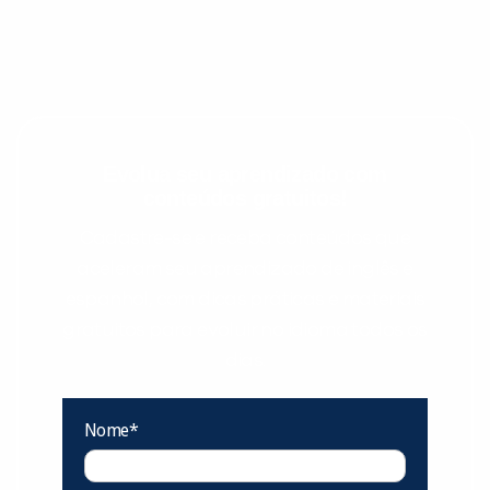
Evolua seu aprendizado com
conteúdos gratuitos!
Cadastre-se e receba conteúdos que
aceleram seu aprendizado de inglês e
espanhol, com dicas práticas e materiais
gratuitos para evoluir no idioma todos os
dias.
Nome*