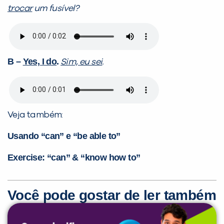
trocar
um fusível?
B –
Yes, I do
.
Sim, eu sei
.
Veja também:
Usando “can” e “be able to”
Exercise: “can” & “know how to”
Você pode gostar de ler também