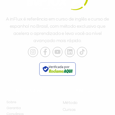
A inFlux é referência em curso de inglês e curso de
espanhol no Brasil, com método exclusivo que
acelera o aprendizado e leva você ao nível
avançado mais rápido.
Verificada por
INSTITUCIONAL
A INFLUX
Sobre
Método
Garantia
Cursos
Convênios