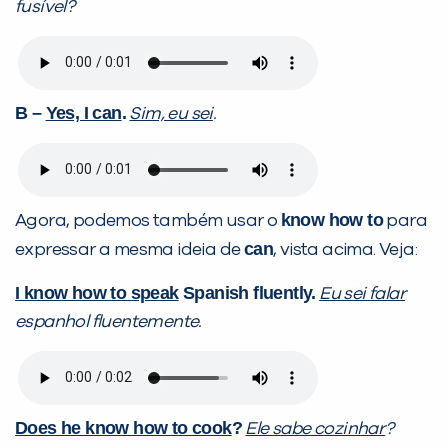
fusível?
B –
Yes, I can
.
Sim, eu sei
.
know how to
Agora, podemos também usar o
para
can
expressar a mesma ideia de
, vista acima. Veja:
I know how to speak
Spanish fluently.
Eu sei falar
espanhol fluentemente.
Does he know how to cook
?
Ele sabe cozinhar
?