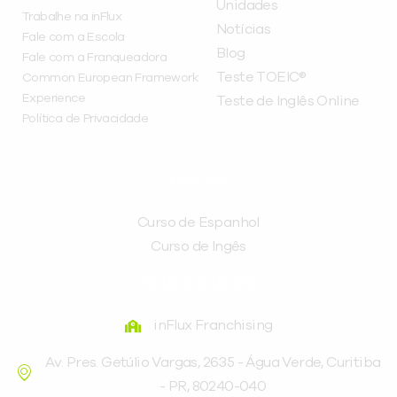
Unidades
Trabalhe na inFlux
Notícias
Fale com a Escola
Blog
Fale com a Franqueadora
Teste TOEIC®
Common European Framework
Experience
Teste de Inglês Online
Política de Privacidade
CURSOS
Curso de Espanhol
Curso de Ingês
FRANQUEADORA
inFlux Franchising
Av. Pres. Getúlio Vargas, 2635 - Água Verde, Curitiba
- PR, 80240-040